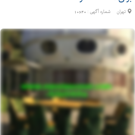
تهران
شماره آگهی :
10640