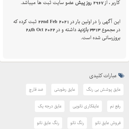
کاربر ، از
2967 روز پیش
عضو سایت ثبت ها میباشد.
این آگهی را در اولین بار در
22nd Feb 2021
ثبت کرده که
در مجموع
3313 بازدید
داشته و در
28th Oct 2022
بروزرسانی شده است.
عبارات کلیدی
عایق پوشش بی رنگ
عایق رطوبتی
ضد قارچ
رفع نم
عایقکاری نانویی
عایق درجه یک
فروش عایق نانو
رنگ نانو
رنگ عایق نانو