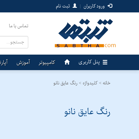
ورود کاربران
|
ثبت نام
تماس با ما
پنل کاربری
کامپیوتر
آموزش
آپار
خانه >
کلیدواژه > رنگ عایق نانو
رنگ عایق نانو