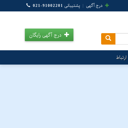
درج آگهی
|
پشتیبانی
021-91002201
درج آگهی رایگان
.
ارتباط