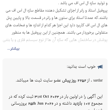
و تولید سازه ال اس اف می باشد .
پروفیل استاد و رانر از اجزای تشکیل دهنده مقاطع سازه ال اس اف می
باشند.که عمدتا استاد برای ستون ها و رانر در قسمت بالا و پایین پنل
های ال اس اف کاربرد دارد این اجزا هر کدام از اندازه ها و ضخامت های
متفاوتی برخوردار می باشند. همچنین از این پروفیل ها به منظور
پوشش در ساختمان هایی که سازه آن ها از نوع سیستم فلزی و یا بتنی
می باشد و با سیستم درای وال و یا دیوار خشک کار شده نیز استفاده می
بیشتر...
شود. این پروفیل ها به دسته های مختلفی تقسیم بندی می شوند که
از جمله آن ها می توان به موارد زیراشاره کرد.
خوب است بدانید:
سازه رانر – پروفیلU
این نوع از سازه ها به صورت افقی و در بالا و پایین استادها قرار می
sardar ، از
2252 روز پیش
عضو سایت ثبت ها میباشد.
گیرند و به عنوان ریل های محل حرکت و جابه جایی استاد ها(ستون)
به کار گرفته می شوند. از دیگر کاربرد های استاد و رانر می توان به محل
این آگهی را در اولین بار در
31st Oct 2024
ثبت کرده که در
باز شو ها همچون در و پنجره و دریچه ها اشاره کرد.
مجموع
107 بازدید
داشته و در
25th Jun 2026
بروزرسانی
سازه استاد– پروفیل C