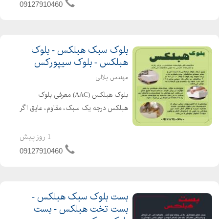
ایمن، سریع و اقتصادی ...
09127910460
بلوک سبک هبلکس - بلوک
هبلکس - بلوک سیپورکس
مهندس بلالی
بلوک هبلکس (AAC) معرفی بلوک
هبلکس درجه یک سبک، مقاوم، عایق اگر
به دنبال مصالحی هستید که هم سرعت
ساخت شما را چندبرابر کند و هم کیفیت
1 روز پیش
نهایی بنا را چندین سطح بالاتر ببرد، بلوک
09127910460
هبلکس دقیقا همان...
بست بلوک سبک هبلکس -
بست تخت هبلکس - بست