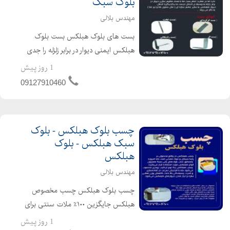
بلوک سبک
مهندس بلالی
بست های بلوک هبلکس بست بلوک
هبلکس ایمنی دیوار در برابر زلزله را جدی
بگیرید! حتما میدانید که دیوارهای آجری
1 روز پیش
و سیمانی، در زلزله خطرناکترین قسمت
09127910460
بنا هستند. بهترین راه حل، استفاده از
بلوک هبل...
چسب بلوک هبلکس - بلوک
سبک هبلکس - بلوک
هبلکس
مهندس بلالی
چسب بلوک هبلکس چسب مخصوص
هبلکس جایگزین ۱۰۰٪ ملات سنتی برای
دیوارچینی بلوک هبلکس، هرگز از ملات
1 روز پیش