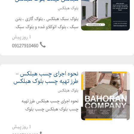
بلوک هبلکس
بلوک سبک هبلکس ، بلوک گازی ، بتن
سبک ، بلوک اتوکلاو شده و بلوک سبک
aac، از بهترین مصالح نوین ساختمانی
1 روز پیش
هستند که کاربرد اصلی آنها در عایق کاری
09127910460
می باشد.بلوک هبلکس معمولا در بیرون
و داخل ساختمان ها ا...
نحوه اجرای چسب هبلکس –
طرز تهیه چسب بلوک هبلکس
بلوک هبلکس
نحوه اجرای چسب هبلکس طرز تهیه
چسب بلوک هبلکس چسب بلوک
هبلکس یک محصول کاملا مناسب و با
دوام در چسباندن بلوکهای هبلکس به
1 روز پیش
شمار میآید. از این رو توجه به نحوه عمل