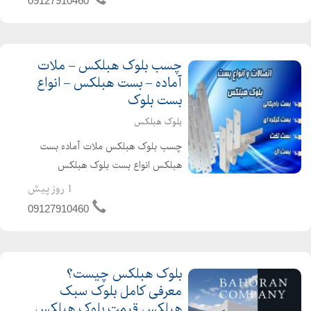
09127910460
سهولت در اجرا و.....
چسب بلوک هبلکس – ملات
آماده – بست هبلکس – انواع
بست بلوک
بلوک هبلکس
چسب بلوک هبلکس ملات آماده بست
هبلکس انواع بست بلوک هبلکس
بلوکهای گازی یا هبلکس، نوعی بلوک
1 روز پیش
بتن سبک هستند که با ویژگیهای منحصر
09127910460
به فردی که دارند، کاربرد وسیعی در
سازههای گوناگون پیدا کردهان...
بلوک هبلکس چیست؟
معرفی کامل بلوک سبک
هبلکس قیمت بلوک هبلکس