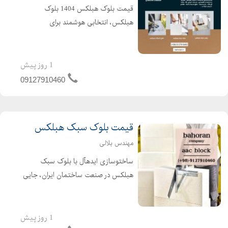
قیمت بلوک هبلکس 1404 بلوک
هبلکس، انتخابی هوشمند برای
ساختوساز مدرن بلوک سبک هبلکس
(AAC)، نسل جدید مصالح ساختمانی
است که با فناوری نوین تولید میشود.
1 روز پیش
این محصول با ترکیب علمی و دقیق مواد
09127910460
اولیه، س...
قیمت بلوک سبک هبلکس
مهندس بلالی
ساختوسازی ایدهآل با بلوک سبک
هبلکس در صنعت ساختمان ایران، جایی
که زلزله و شرایط اقلیمی متنوع چالشهای
جدی ایجاد میکنند، بلوک سبک هبلکس
بلوارا راهحلی مطمئن برای ساختوسازی
1 روز پیش