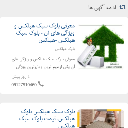
دستگاه تولید سازه السف
ادامه آگهی ها
دستگاه تولید استاد و رانر
استاد
معرفی بلوک سبک هبلکس و
رانر
ویژگی های آن - بلوک سبک
فروش سازه ال اس اف
هبلکس -هبلکس
فروش استاد
بلوک هبلکس
فروش رانر
معرفی بلوک سبک هبلکس و ویژگی های
فروش سازه نیوزلندی
آن یکی از مهم ترین و بارزترین ویژگی
فروش سازه کانادایی
های استفاده از بلوک های سبک هبلکس
1 روز پیش
در ساختمان سازی ، افزایش مقاومت
09127910460
کلی ساختمان در برابر زلزله است. در واقع
بلوک های سبک هبلکس ...
بلوک سبک هبلکس-بلوک
هبلکس-قیمت بلوک سبک
هبلکس