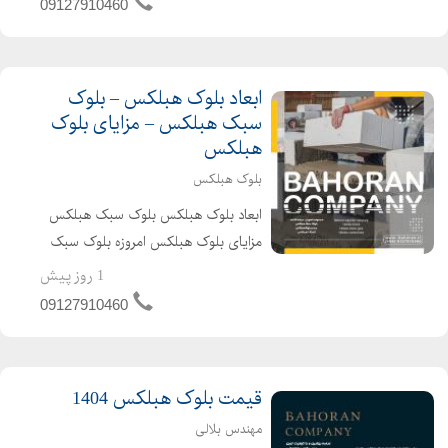
09127910460
آوری چسب هبلکس میتواند قدرت
چسبند...
ابعاد بلوک هبلکس – بلوک
سبک هبلکس – مزایای بلوک
هبلکس
بلوک هبلکس
ابعاد بلوک هبلکس بلوک سبک هبلکس
مزایای بلوک هبلکس امروزه بلوک سبک
هبلکس ، یکی از پرکاربردترین مصالح
1 روز پیش
ساختمانی نوین ، در دیوارچینی است.
09127910460
این مصالح ساختمانی کم وزن ، با
استفاده از تکنولوژی روز ت...
قیمت بلوک هبلکس 1404
مهندس بلالی