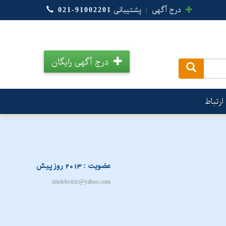
درج آگهی
|
پشتیبانی
021-91002201
درج آگهی رایگان
.
ارتباط
عضویت : 2013 روز پیش
nitelelectric@yahoo.com