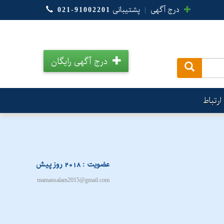
درج آگهی
|
پشتیبانی
021-91002201
درج آگهی رایگان
.
ارتباط
عضویت : 2018 روز پیش
mamansalam2015@gmail.com