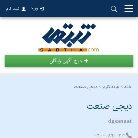
ورود
ثبت نام
درج آگهی رایگان
خانه >
غرفه کاربر >
دیجی صنعت
دیجی صنعت
dgsanaat
09300891043