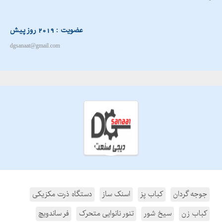
عضویت : 2019 روز پیش
dgsanaat@gmail.com
جوجه گردان
کباب پز
اسنک ساز
دستگاه ذرت مکزیکی
کباب زن
سیخ شور
تنور نانوایی متحرک
فر ساندویچ