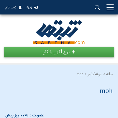
ورود
ثبت نام
درج آگهی رایگان
خانه >
غرفه کاربر >
moh
moh
عضویت : 2031 روز پیش