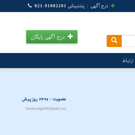
درج آگهی
|
پشتیبانی
021-91002201
درج آگهی رایگان
.
ارتباط
عضویت : 2496 روز پیش
Samansedghi66@gmail.com