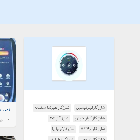
شارژگازکولراتومبیل
شارژگاز هیوندا سانتافه
نصب د
شارژ گاز کولر خودرو
شارژ گاز ۲۰۶
2496 
شارژ گاز۱۲۳۴yf
شارژگازکولرآزرا
شارژ گاز در محل
شارژگازکولرالنترا