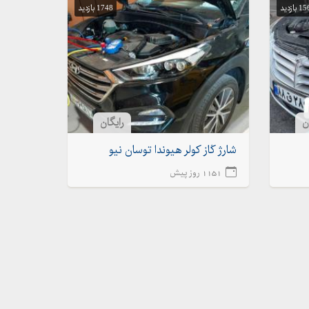
 بازدید
1748 بازدید
ن
رایگان
شارژ گاز کولر هیوندا توسان نیو
1151 روز پیش