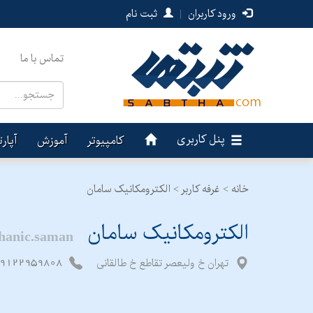
ورود کاربران
|
ثبت نام
تماس با ما
پنل کاربری
کامپیوتر
آموزش
آپار
خانه >
غرفه کاربر >
الکترومکانیک سامان
الکترومکانیک سامان
hanic.saman
9122959808
تهران خ‌ ولیعصر تقاطع خ طالقانی