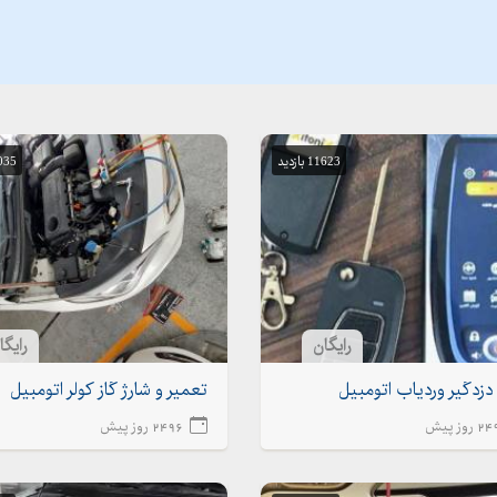
11623 بازدید
15035 
رایگان
رایگا
زدگیر و‌ردیاب اتومبیل
تعمیر و شارژ گاز کولر اتومبیل
روز پیش
2496 روز پیش