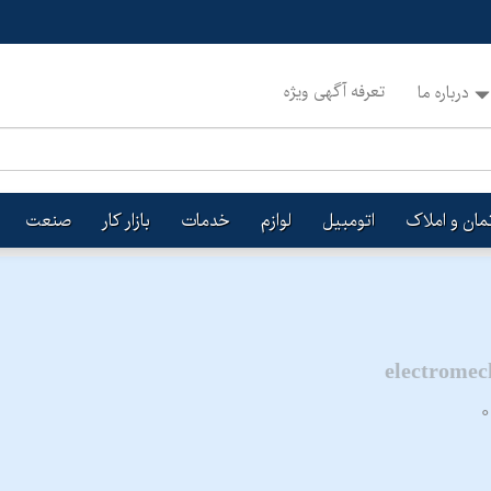
تعرفه آگهی ویژه
درباره ما
تمان و املاک
اتومبیل
لوازم
خدمات
بازار کار
صنعت
electromec
0