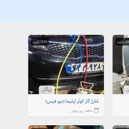
بازدید
1212 بازدید
ن
رایگان
شارژ گاز کولر اپتیما (نیو فیس)
1538 روز پیش