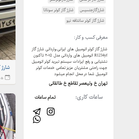
شارژگازجنسیس
شارژ گاز کولر سوناتا
شارژ گاز کولر سانتافه نیو
معرفی کسب و کار:
شارژ گاز کولر اتومبیل های ایرانی،وارداتی شارژ گاز
R1234yf اتومبیل های وارداتی مدل ۲۰۱۵ تاکنون
نشتیابی و رفع ایرادات سیستم تبرید کولر اتومبیل
شارژ گ
جهت راحتی مشتریان عزیز تمامی خدمات کولر
اتومبیل شما در محل انجام میشود
1515 
تهران خ‌ ولیعصر تقاطع خ طالقانی
ساعات کاری:
تمام ساعات