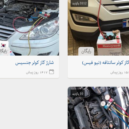
3112 بازدید
1560
رایگان
رایگا
از کولر سانتافه (نیو فیس)
شارژ گاز کولر جنسیس
روز پیش
1417 روز پیش
10 بازدید