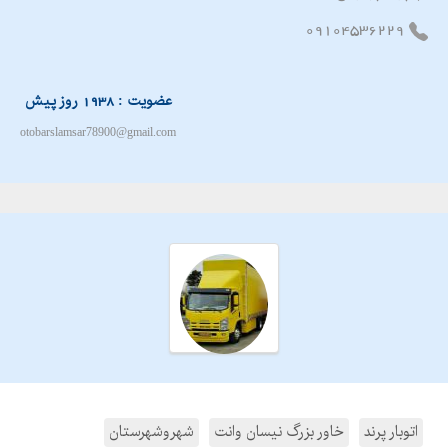
09104536229
عضویت : 1938 روز پیش
otobarslamsar78900@gmail.com
اتوبار پرند
خاور بزرگ نیسان وانت
شهروشهرستان