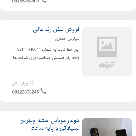
09156458808
فروش تلفن رند عالی
سیاوش جعفری
این خط ثابت به شماره 02144446044
واقعا رند هستش ومناسب برای شرکت ها
هستش و همچنین مشاورین املاک
دارای قیمت مناسب هستش.
22 روز پیش
09122803246
هولدر موبایل استند ویترین
تبلیغاتی و پایه ساعت