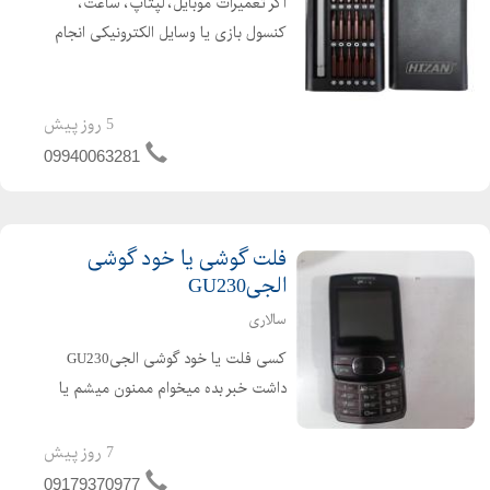
اگر تعمیرات موبایل، لپتاپ، ساعت،
کنسول بازی یا وسایل الکترونیکی انجام
میدی، این ست 25 عددی HIZAN یکی از
بهترین انتخابهاست. سریهای فولادی S2
مگنت قوی طراحی حرفهای جعبه فلزی
5 روز پیش
مگنتی مناسب تعمیرکارا...
09940063281
فلت گوشی یا خود گوشی
الجیGU230
سالاری
کسی فلت یا خود گوشی الجیGU230
داشت خبر بده میخوام ممنون میشم یا
کسی همین مدل یا ملهای دیگه از گوشی
الجی داشت هم خوبه
7 روز پیش
09179370977