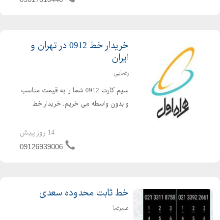
فرصت را از دست ندهید و ...
خریدار خط 0912 در تهران و
ایران
رضایی
سیم کارت 0912 شما را به قیمت مناسب
و بدون واسطه می خریم. خریدار خط
0912 گرانتر از همه میخریم خرید از سراسر
کشور
14 روز پیش
09126939006
خط ثابت محدوده سعدی
علیرضا