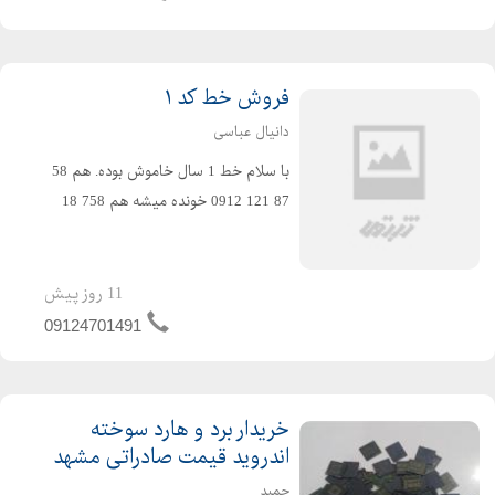
فروش خط کد ۱
دانیال عباسی
با سلام خط 1 سال خاموش بوده. هم 58
87 121 0912 خونده میشه هم 758 18
12 0912 خونده میشه و دو تا ۸ تکرار
شده بغیر از ۱۲۱ وجود داره .
11 روز پیش
09124701491
خریدار برد و هارد سوخته
اندروید قیمت صادراتی مشهد
حمید