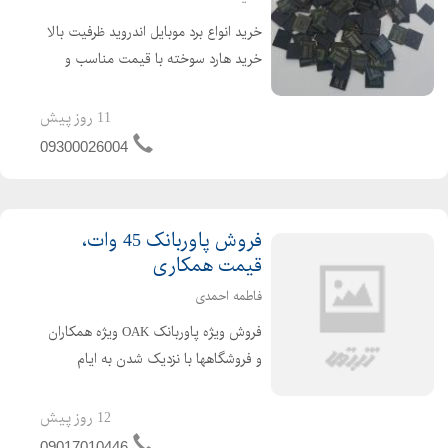
خرید انواع برد موبایل اندروید ظرفیت بالا
خرید هارد سوخته با قیمت مناسب و
تسویه نقدی هارد تا کیلویی 1میلیارد و ...
با امکان خرید حضوری از شهرهای اطراف
11 روز پیش
( خریدار برد و هارد سوخته اندروید قیمت
09300026004
صادراتی ...
فروش پاوربانک 45 وات،
قیمت همکاری
فاطمه احمدی
فروش ویژه پاوربانک OAK ویژه همکاران
و فروشگاهها با نزدیک شدن به ایام
اربعین، تقاضای پاوربانک بهطور
چشمگیری افزایش پیدا میکند. اگر
12 روز پیش
فروشگاه موبایل یا لوازم جانبی دارید، این
09017010446