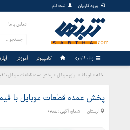
ورود کاربران
|
ثبت نام
تماس با ما
پنل کاربری
کامپیوتر
آموزش
آپار
خانه >
ارتباط
>
لوازم موبایل > پخش عمده قطعات موبایل با ق
پخش عمده قطعات موبایل با قیم
لرستان
شماره آگهی :
9485