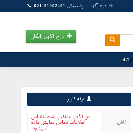
درج آگهی
|
پشتیبانی
021-91002201
درج آگهی رایگان
.
ارتباط
غرفه کاربر
این آگهی منقضی شده بنابراین
تلفن
اطلاعات تماس نمایش داده
نمیشود!