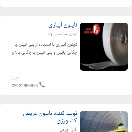
دستگاه شالی کوب شایان کال...
نایلون آبیاری
مهدی عباسعلی نژاد
نایلون آبیاری با استفاده از پلی اتیلن با
چگالی پایین و پلی اتیلن با چگالی بالا و
مواد اولیه بازیافت شده تولید می گردد .
علاوه بر آن نایلون های آبیاری قابل
بازیافت می باشند و تهدیدی برای محیط
امروز
زیست ...
09122856676
تولید کننده نایلون عریض
کشاورزی
آقای چراغی