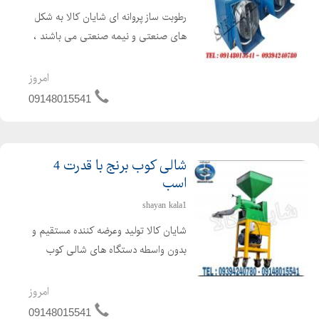
رطوبت ساز پروانه ای شایان کالا به شکل
های صنعتی و نیمه صنعتی می باشند ،
این رطوبت ساز ها رطوبت مورد نیاز در
سالن های پرورش قارچ ، مرغ داری ،
امروز
گلخانه ای وسایر سالن هایی را که رطوبت
09148015541
هدفمند نیاز داشته ...
شالی کوب برنج با قدرت 4
اسب
shayan kala1
شایان کالا تولید وعرضه کننده مستقیم و
بدون واسطه دستگاه های شالی کوب
خانگی ، شالی کوب و سفید کننده
کارگاهی برنج و دستگاه شالی کوب سیار
امروز
با بهترین کیفیت و کمترین افت محصول.
09148015541