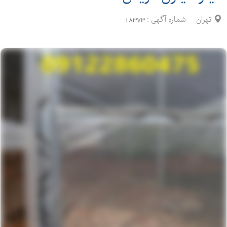
تهران
شماره آگهی :
18373