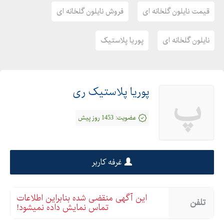
قیمت نایلون گلخانه ای
فروش نایلون گلخانه ای
نایلون گلخانه ای
پوریا پلاستیک
پوریا پلاستیک ری
پ
عضویت:
1453 روز پیش
غرفه کاربر
این آگهی منقضی شده بنابراین اطلاعات
تلفن
تماس نمایش داده نمیشود!