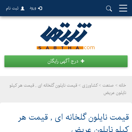
ورود
ثبت نام
درج آگهی رایگان
خانه >
صنعت
>
کشاورزی > قیمت نایلون گلخانه ای , قیمت هر کیلو
نایلون عریض
قیمت نایلون گلخانه ای , قیمت هر
کیلو نایلون عریض