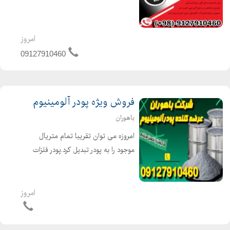
امروز
09127910460
فروش ویژه پودر آلومینیوم
باهوران
امروزه می توان تقریبا تمام متریال
موجود را به پودر تبدیل کرد.پودر فلزات
عموما به صورت خالص و یا اکسید تولید
می شود.این محصولات کاربرد بسیار
وسیعی در صنعت دارد. یکی از مصارف
امروز
عمده پودر فلزات، ساخت ق...