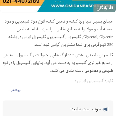
رایگان
امیدان بسپار آسیا وارد کننده و تامین کننده انواع مواد شیمیایی و مواد
تصفیه آب و مواد اولیه صنایع غذایی و پلیمری اقدام به تامین
Glycerol, Glycerin, گلیسرین, گلیسیرین, گلیسرول ایرانی در بشکه
250 کیلوگرمی برای شما مشتریان گرامی کرده است.
گلیسرین طبیعی مشتق شده از گیاهان و حیوانات و گلیسرول مصنوعی
از منابع غیر تری گلیسیرید به دست می آید. بنابراین گلیسرول را در نوع
طبیعی و مصنوعی دسته بندی می کنند.
کاربرد گلیسیرین ایرانی :
صنایع آرایشی و بهداشتی, صنایع غذایی, داروسازی, رنگ سازی, ضد
بیشتر...
انجماد, صنایع نظامی, صنعت فیلم, سوخت و ساز سلولی در بدن, روغن
کاری ابزار الات
خوب است بدانید:
فروش گلیسرین