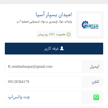
گلیسرین به صورت مایع است که تولید شده توسط کشور ایران در بشکه
250 کیلوگرمی به بازار عرضه می شود.
امیدان بسپار آسیا
برای اطلاعات بیشتر از نحوه مصرف و قیمت گلیسرین ایرانی و دریافت
واردات مواد پلیمری و مواد شیمیایی تصفیه آب
آنالیز آن با را کارشناسان امیدان بسپارآسیا از طریق شماره های درج
شده در آگهی در ارتباط باشید.
عضویت:
1211 روز پیش
09128384179
02144088255
غرفه کاربر
02144086877
02144072189
ایمیل
R.omidanbaspar@gmail.com
تلفن
09128384179
چت واتس‌اَپ