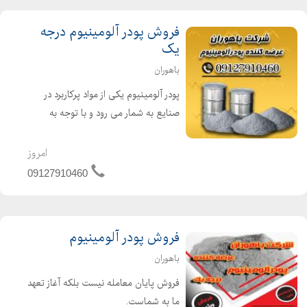
فروش پودر آلومینیوم درجه
یک
باهوران
پودر آلومینیوم یکی از مواد پرکاربرد در
صنایع به شمار می رود و با توجه به
خواص و ویژگی های مفیدی که دارد یک
ماده مهم به شمار می رود.پودرآلومینیوم
امروز
عموماً به سه حالت فلیک، کروی و
09127910460
نامنظم تولید میشود. ...
فروش پودر آلومینیوم
باهوران
فروش پایان معامله نیست بلکه آغاز تعهد
ما به شماست.