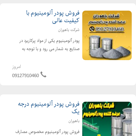
فروش پودر آلومینیوم با
کیفیت عالی
شرکت باهوران
پودر آلومینیوم یکی از مواد پرکاربرد در
صنایع به شمار می رود و با توجه به
خواص و ویژگی های مفیدی که دارد یک
ماده مهم به شمار می رود. آلومینیوم
امروز
فلزی سبک ، نرم ، مقاوم در برابر خوردگی
09127910460
و با دوام بالا ...
فروش پودر آلومینیوم درجه
یک
باهوران
فروش پودر آلومینیوم مخصوص مصارف