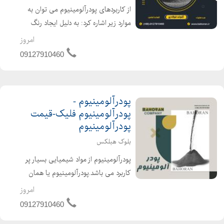
از کاربردهای پودرآلومینیوم می توان به
موارد زیر اشاره کرد: به دلیل ایجاد رنگ
های روشن در زمان سوختن آلومینیوم، از
امروز
پودر آلومینیوم برای ایجاد جلوه های
09127910460
مختلف فلاش در نمایش های آتش بازی،
از پودرآلومی...
پودرآلومینیوم -
پودرآلومینیوم فلیک-قیمت
پودرآلومینیوم
بلوک هبلکس
پودرآلومینیوم از مواد شیمیایی بسیار پر
کاربرد می باشد.پودرآلومینیوم یا همان
پودرآلومینیوم فلیک در صنایع بسیاری
امروز
مورد استفاده قرار می گیرد از جمله آنها
09127910460
عبارتند از :از افزودنی های تولید بلوک