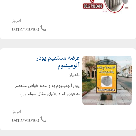
ویژگیهای غیر ظاهری آن میتوان به
واکنش پذیر و اشتعال پذیر بودن و
همچنین بدون بو بودن آن اشاره کرد.
امروز
ترکیب پودر آلومینیوم با نسب...
09127910460
عرضه مستقیم پودر
آلومینیوم
باهوران
پودر آلومینیوم به واسطه خواص منحصر
به فردی که دارد(برای مثال سبک وزن
بودن)کاربرد و مصارف زیادی در صنایع
مختلف داراست.برای مثال از آن برای
امروز
ساخت چسب،تولید رنگ آلومینیومی،
09127910460
رنگ های پلاستیکی و رنگ دانه ...