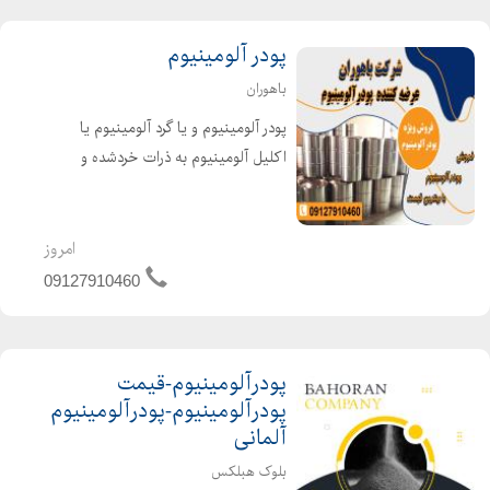
پودر آلومینیوم
باهوران
پودر آلومینیوم و یا گرد آلومینیوم یا
اکلیل آلومینیوم به ذرات خردشده و
ریزشدهی آلومینیوم میگویند که بسیار با
اکسیژن واکنشپذیر است. به تازگی در
صنعت ساختمانسازی در جهت تولید
امروز
بتنهای سبک مورد است...
09127910460
پودرآلومینیوم-قیمت
پودرآلومینیوم-پودرآلومینیوم
آلمانی
بلوک هبلکس