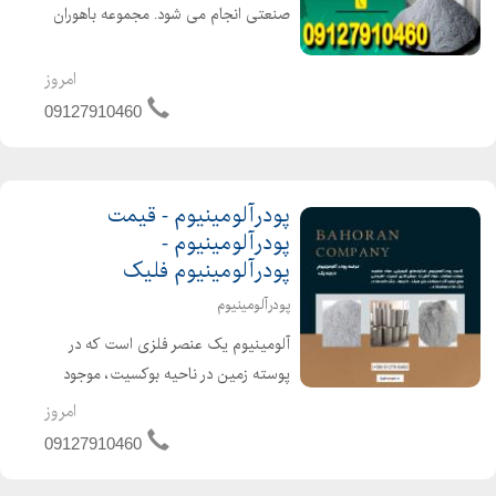
صنعتی انجام می شود. مجموعه باهوران
پودرآلومینیوم را با کیفیت بسیار بالا
عرضه می کند جهت اطلاع از جزئیات
امروز
بیشتر با شماره های زیر تماس بگیرید.
09127910460
09127910460
پودرآلومینیوم - قیمت
پودرآلومینیوم -
پودرآلومینیوم فلیک
پودرآلومینیوم
آلومینیوم یک عنصر فلزی است که در
پوسته زمین در ناحیه بوکسیت، موجود
است آلومینیوم از بوکسیت استخراج می
امروز
شود و با استفاده از فرآیند شیمیایی)
09127910460
فرآیند بایر(، جدا می شود. از ویژگی های
فلز آلومینیوم می توا...