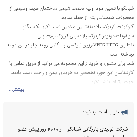
شبانکو با تامین مواد اولیه صنعت شیمی ساختمان طیف وسیعی از
محصولات شیمیایی بتن از جمله سدیم
گلوکونات،کربوکسیلات،نفتالین،ملامین،اسید اکریلیک،لیگنو
سولفونات،مونومر کربوکسیلات،پلی کربوکسیلات،پلی
نفتالین،VPEG،HPEG،رزین اپوکسی و... گامی رو به جلو در این عرصه
برداشته است.
شما برای مشاوره و خرید از این مجموعه می توانید از طریق تماس با
کارشناسان این حوزه تخصصی به خریدی ایمن و راحت دست یابید.
جهت ارتباط با شبانکو:
بیشتر...
تلفن:2186053927(98)+
2188218056(98)+
2188218279(98)+
خوب است بدانید:
تلفن همراه:9120370993(98)+
9191436937(98)+
شرکت تولیدی بازرگانی شبانکو ، از
2090 روز پیش
عضو
وب سایت:www.shabanco.com