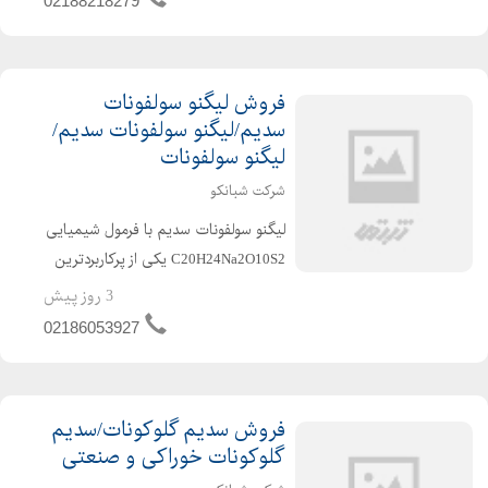
02188218279
تولید روان کننده های بر پایه کربوکسیلات
تا 6 برابر آب م...
فروش لیگنو سولفونات
سدیم/لیگنو سولفونات سدیم/
لیگنو سولفونات
شرکت شبانکو
لیگنو سولفونات سدیم با فرمول شیمیایی
C20H24Na2O10S2 یکی از پرکاربردترین
مواد در صنعت شیمی ساختمان است و
3 روز پیش
یکی از مهم ترین کاربردهای آن در تولید
02186053927
روان کننده های بتن می باشد. جهت
دریافت اطلاعات از لیگن...
فروش سدیم گلوکونات/سدیم
گلوکونات خوراکی و صنعتی