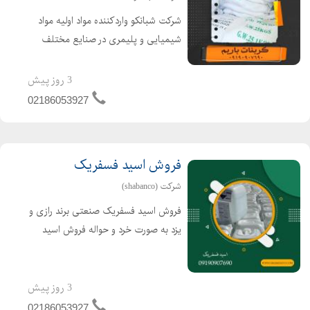
شرکت شبانکو واردکننده مواد اولیه مواد
شیمیایی و پلیمری در صنایع مختلف
می باشد. مواد اولیه موجود در صنعت
کاشی و سرامیک کربنات باریم کیسه سبز
3 روز پیش
و مشکی / کیسه آبی اسید بوریک ترک
02186053927
بوراکس دکا / بوراکس ...
فروش اسید فسفریک
شرکت (shabanco)
فروش اسید فسفریک صنعتی برند رازی و
یزد به صورت خرد و حواله فروش اسید
فسفریک خوراکی 85 درصد چینی به
صورت گالن و مخزن برای اطلاع از قیمت
و موجودی بار با شماره های زیر تماس
3 روز پیش
بگیرید: تلفن:02186053927...
02186053927