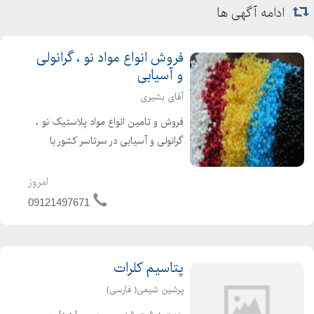
ادامه آگهی ها
فروش انواع مواد نو ، گرانولی
و آسیابی
آقای بشیری
فروش و تامین انواع مواد پلاستیک نو ،
گرانولی و آسیابی در سرتاسر کشور با
کیفیت بالا و قیمت مناسب از جمله
فعالیتهای ماست. جهت خرید انواع مواد
امروز
پلاستیک نو ، گرانولی و آسیابی کافیست
09121497671
با ما تماس بگیرید...
پتاسیم کلرات
پرشین شیمی( فارسی)