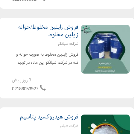
فروش زایلین مخلوط/حواله
زایلین مخلوط
شرکت شبانکو
فروش زایلین مخلوط به صورت حواله و
فله در شرکت شبانکو این ماده در تولید
لاستیک، لاک،صنعت چاپ و ... مورد
استفاده قرار می گیرد. کارشناس
3 روز پیش
فروش:مرادی شماره ثابت:09190858022
02186053927
تلفن ثابت:02186053927 و...
فروش هیدروکسید پتاسیم
شرکت شبانو