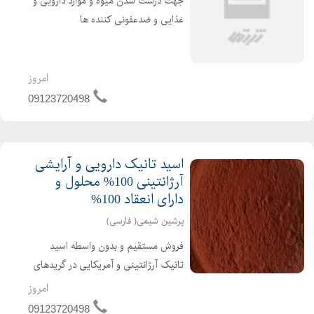
جهت درشت شدن میوه و موارد دارویی و
غذایی و ضدعفونی کننده ها
امروز
09123720498
اسید تانیک دارویی و آرایشی
آرژانتینی 100% محلول و
دارای انعقاد 100%
پرشین شیمی( فارسی)
فروش مستقیم و بدون واسطه اسید
تانیک آرژانتینی و آمریکایی در گریدهای
دارویی ، خوراکی، آرایشی و بهداشتی و
امروز
صنعتی با بیش از چهار دهه سابقه
09123720498