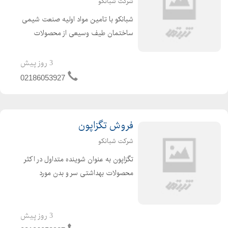
شرکت شبانکو
شبانکو با تامین مواد اولیه صنعت شیمی
ساختمان طیف وسیعی از محصولات
شیمیایی بتن از جمله سدیم
گلوکونات،کربوکسیلات،نفتالین،ملامین،اسید
3 روز پیش
اکریلیک،لیگنو سولفونات،مونومر
02186053927
کربوکسیلات،پلی کربوکسیلات،پلی
نفتالی...
فروش تگزاپون
شرکت شبانکو
تگزاپون به عنوان شوینده متداول در اکثر
محصولات بهداشتی سر و بدن مورد
استفاده قرار می گیرد.دارای خاصیت کف
زایی خوبی بوده ولی کف آن سبک است و
غلیظ نمی باشد. مجموعه شبانکو تمام
3 روز پیش