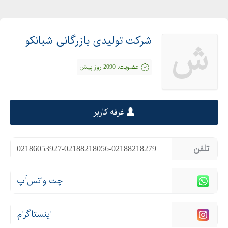
شرکت تولیدی بازرگانی شبانکو
ش
عضویت:
2090 روز پیش
غرفه کاربر
تلفن
02186053927-02188218056-02188218279
چت واتس‌اَپ
اینستاگرام