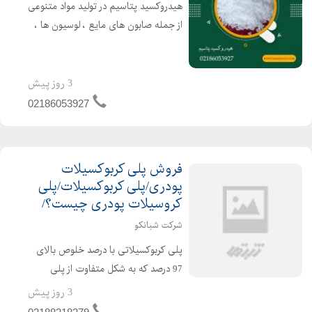
هیدروکسید پتاسیم در تولید مواد متنوعی
از جمله صابون های مایع ، لوسیون ها ،
شامپوها ، اسپری موها و پاک کننده های
دندان مصنوعی استفاده می
شود.هیدروکسید پتاسیم در تولید کودهای
3 روز پیش
گرید کشاورزی استفاده می ...
02186053927
فروش پلی کربوکسیلات
پودری/پلی کربوکسیلات/پلی
کروسیلات پودری چیست؟/
شرکت شبانکو
پلی کربوکسیلاتی با درصد خلوص بالای
97 درصد که به شکل متفاوت از پلی
کربوکسیلات مایع رایج،تولید می شود.
3 روز پیش
این پلی کربوکسیلات وارداتی بوده و برای