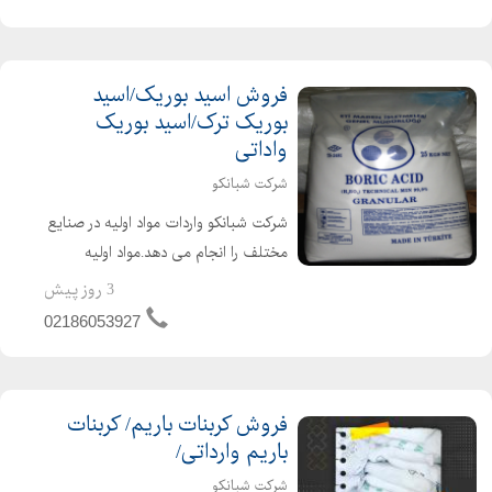
درخشان در اتحادیه فروشندگان مواد اولیه
شیمیایی و توزیع مستقی...
فروش اسید بوریک/اسید
بوریک ترک/اسید بوریک
واداتی
شرکت شبانکو
شرکت شبانکو واردات مواد اولیه در صنایع
مختلف را انجام می دهد.مواد اولیه
موجود در صنعت کاشی و سرامیک به
3 روز پیش
شرح زیر است: اسیدبوریک اتیمدن
02186053927
کربنات باریم بوراکس دکا بوراکس پنتا
سیلیکات زیرکونیوم برای...
فروش کربنات باریم/ کربنات
باریم وارداتی/
شرکت شبانکو