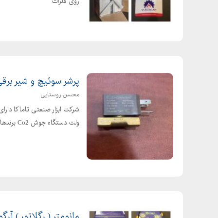
روی فلزات
پرشر سوئیچ و شیر بر
محسن روستایی
ولت دستگاه جوش Co2 برندهای گام الکتریک ، صبا الکتریک ، اورین الکتریک و راد الکتریک
مانومتر ( رگلاتور ) آرگون -co2 - ا