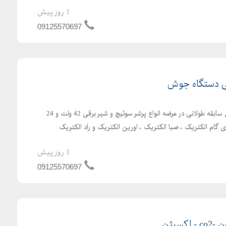
1 روز پیش
09125570697
قی دستگاه جوش
شرکت ابزار صنعتی تاماکا دارای سابقه طولانی در عرضه انواع پرشر سوئیچ و شیر برقی 42 ولت و 24
1 روز پیش
09125570697
کسیژن