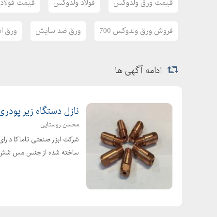
قیمت ورق ولدوکس
فولاد ولدوکس
قیمت فولاد
اینستاگرام :fooladdalakan
ایمیل: fooladrasuldalakan@gmail.com
فروش ورق ولدوکس 700
ورق ضد سایش
ورق اس
ادامه آگهی ها
نازل دستگاه زیر پودری
محسن روستایی
شرکت ابزار صنعتی تاماکا دارای
ساخته شده از جنس مس شش پر با 