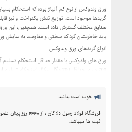
گریدها موجود است. توزیع تنش یکنواخت و نیز قابلی
صنایع مختلف گسترش داده است. همچنین، این ورق را
باید خاطرنشان کرد که سختی و مقاومت به سایش و
انواع گریدهای ورق ولدوکس
ورق های ولدوکس با مقدار حداقل استحکام تسلیم آنه
700 دارای حداقل 700 مگاپاسکال استحک
ورق های ولدوکس است. و این امر، استحکام فوق العاد
در واقع مقدار مقاومت و استحکام تسلیم و کششی این
ولدوکس عبارت اند از:
خوب است بدانید:
ولدوکس 700
فروشگاه فولاد رسول دلاکان ، از
2340 روز پیش
عضو 
ولدوکس 900
ثبت ها میباشد.
ولدوکس 960