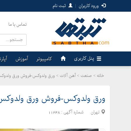
ورود کاربران
|
ثبت نام
تماس با ما
پنل کاربری
کامپیوتر
آموزش
آپار
خانه >
صنعت
>
آهن آلات > ورق ولدوکس-فروش ورق ولدوک
ورق ولدوکس-فروش ورق ولدوکس
تهران
شماره آگهی :
11248