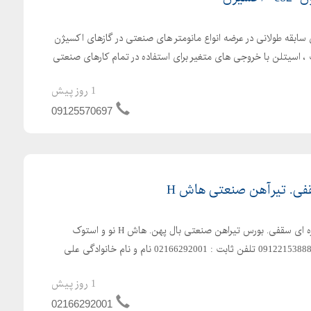
ی سابقه طولانی در عرضه انواع مانومتر های صنعتی در گازهای اکسیژن
1 روز پیش
09125570697
فی. تیرآهن صنعتی هاش H
انواع ریل قطاری جرثقیل. دروازه ای سقفی. بورس تیراهن صنعتی بال پهن. هاش H نو و استوک
شاداباد بازار اهن تلفن همراه : 09122153888 تلفن ثابت : 02166292001 نام و نام خانوادگی علی
1 روز پیش
02166292001