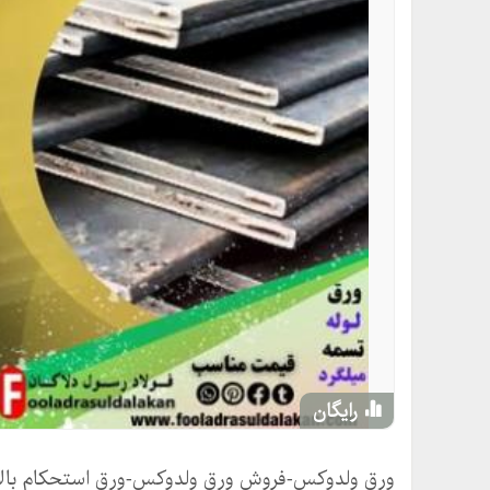
رایگان
ورق ولدوکس-فروش ورق ولدوکس-ورق استحکام بالا ولدوکس 700 ((