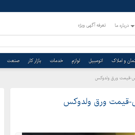
تعرفه آگهی ویژه
درباره ما
تمان و املاک
اتومبیل
لوازم
خدمات
بازار کار
صنعت
س-قیمت ورق ولدوکس
-قیمت ورق ولدوکس