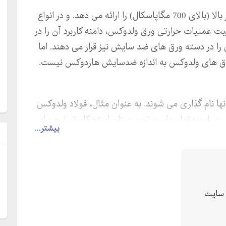
ورق ولدوکس از نوع کم آلیاژ بوده که استحکام بسیار بالا (بالای 700 مگاپاسکال) را ارائه می دهد. و در انواع
ت عملیات حرارتی ورق ولدوکس، دامنه کاربرد آن را در
 در دسته ورق های ضد سایش نیز قرار می دهند. اما
رق های ولدوکس به اندازه ضدسایش هاردوکس نیست.
ا نام گذاری می شوند. به عنوان مثال، فولاد ولدوکس
ام تسلیم است. این مقدار، پایین ترین میزان استحکام تسلیم برای
بیشتر...
ه این ورق ها ار متذکر می شود. با افزایش شماره گرید،
ل
 ورق ها نیز افزایش می یابد. مهمترین گریدهای ورق
سایت