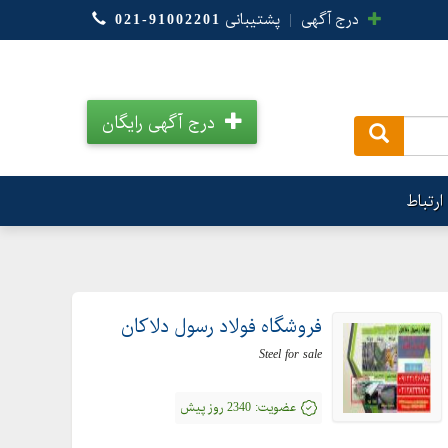
درج آگهی
|
پشتیبانی
021-91002201
درج آگهی رایگان
.
ارتباط
فروشگاه فولاد رسول دلاکان
Steel for sale
عضویت:
2340 روز پیش