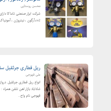
محسن روستایی
شرکت ابزار صنعتی تاماکا دارا
co2,آرگون ، نیتروژن ، آمونیاک ، اسیتلن با خروجی های متغیر برای استفاده در تمام کارهای صنعتی
ریل قطاری جرثقیل سق
علی قهوجی
قهوجی نام واح...