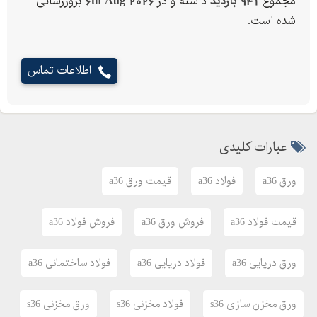
مجموع
941 بازدید
داشته و در
6th Aug 2026
بروزرسانی
دریایی، اسکله، سازه های صنعتی و تجاری مربوط به دریا به کار می
شده است.
رود.در مواردی که مقاومت به خوردگی بالاتر نیاز باشد.، این ورقها
بصورت گالوانیزه استفاده می شوند.
اطلاعات تماس
فولاد رسول دلاکان
با سالها تجربه ارزشمند و گرانبها در عرصه تأمین و توزیع انواع ورق
آلیاژی و انواع فولاد آلیاژی با گواهینامه ها و آنالیزهای معتبر با
عبارات کلیدی
ضمیمه نمودن آن به محصولاتش آنرا به مشتریان خویش ارائه داده
است. که توانسته رضایتمندی آنان را همواره فراهم آورد. صنعتگر
ورق a36
فولاد a36
قیمت ورق a36
شریف و گرامی از اینکه ما را جهت خرید کالا (فولاد آلیاژی) مورد نیاز
قیمت فولاد a36
فروش ورق a36
خویش، انتخاب می نمایید از شما سپاسگزاریم.
فروش فولاد a36
ارتباط با ما
ورق دریایی a36
فولاد دریایی a36
فولاد ساختمانی a36
09122136675
ورق مخزن سازی s36
فولاد مخزنی s36
ورق مخزنی s36
02128423820