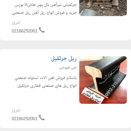
جرثقیلی تیرآهن بال پهن هاشH بورس
خرید و فروش انواع ریل آهن ریل صنعتی
در تمامی سایزها تیرآهن بال پهن هاشH
امروز
ریل آهن ریل صنعتی ریل جرثقیلی ، ریل
02166292001
معدن معدنی ریل قطاری ریل ، معدن
ریل ایران دست د...
ریل جرثقیل
علی قهوجی
باسلام فروش اهن الات استوك صنعتي
انواع ریل های صنعتی قطاری جرثقیل
(دروازه اي -سقفي) تيراهن صنعتي بال
پهن H- باتشكر تلفن همراه :
09122153888 نام و نام خانوادگی : علی
امروز
قهوجی نام واحد تجاری...
02166292001