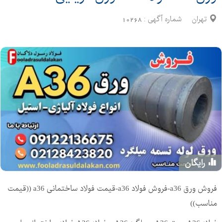
تهران
شماره آگهی :
10268
رایگان
فروش ورق a36-فروش فولاد a36-قیمت فولاد ساختمانی a36 ((قیمت
مناسب))