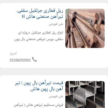
ریل قطاری جرثقیل سقفی.
تیرآهن صنعتی هاش H
علی قهوجی
انواع ریل قطاری جرثقیل. دروازه ای
سقفی. بورس تیراهن صنعتی بال پهن.
هاش H نو و استوک شاداباد بازار اهن
تلفن همراه : 09122153888 تلفن ثابت :
امروز
02166292001 نام و نام خانوادگی علی
02166292001
قهوجی نام واح...
قیمت تیرآهن بال پهن | تیر
آهن بال پهن هاش
علی قهوجی
فروش مستقیم تیراهن هاش ( تیرآهن