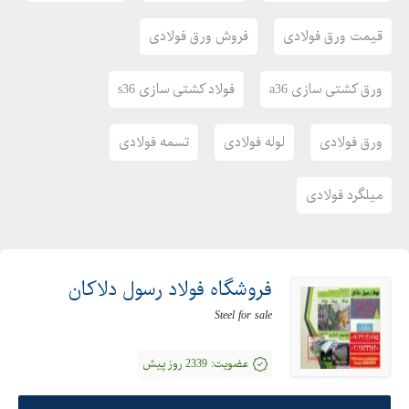
واتس آپ :09122136675
قیمت ورق فولادی
فروش ورق فولادی
فکس: 02128423820
ورق کشتی سازی a36
فولاد کشتی سازی s36
اینستاگرام :fooladdalakan
ایمیل: fooladrasuldalakan@gmail.com
ورق فولادی
لوله فولادی
تسمه فولادی
میلگرد فولادی
فروشگاه فولاد رسول دلاکان
Steel for sale
عضویت:
2339 روز پیش