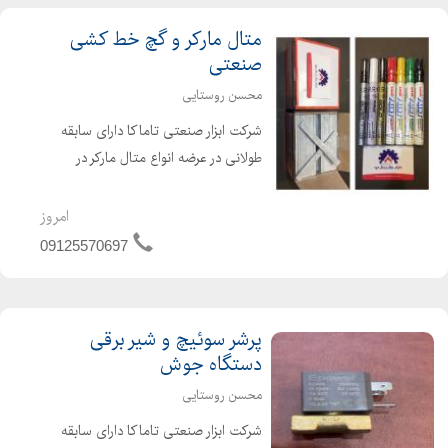
متال مارکر و گچ خط کشی
صنعتی
محسن روستایی
شرکت ابزار صنعتی تاماکا دارای سابقه
طولانی در عرضه انواع متال مارکر در
رنگهای مختلف جهت خط کشی روی
انواع فلزات ، شیشه و چرم مقاوم در برابر
امروز
حرارت گچ خط کشی صنعتی مناسب خط
09125570697
کشی روی فلزات
پرشر سوئیچ و شیر برقی
دستگاه جوش
محسن روستایی
شرکت ابزار صنعتی تاماکا دارای سابقه