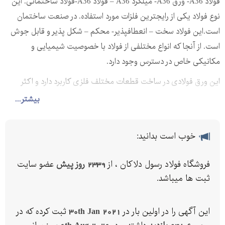
فولاد A36- ورق A36- میلگرد A36 – فولاد A36-فولاد ساختمانی. این
نوع فولاد یکی از رایجترین فلزات مورد استفاده. در صنعت ساختمان
است.این فولاد سخت – انعطافپذیر- محکم – شکل پذیر و قابل جوش
است. از آنجا که انواع مختلفی از فولاد با خصوصیت شیمیایی و
مکانیکی خاص در دسترس وجود دارد.
این ورق فولادی در ساخت قطعات مختلف فلزی کاربرد دارد و اکثر
قطعات بعد از ساخت و تراش، آبکاری می شوند. ورق A36 همینطور در
بیشتر...
تعمیرات کشتی ها و شناورهای فلزی استفاده های زیادی دارد.
ورق آلیاژیA36
خوب است بدانید:
محصول کشور اکراین و فولاد مبارکه اصفهان، یکی از انواع ورقهای حاصل
فروشگاه فولاد رسول دلاکان ، از
2339 روز پیش
عضو سایت
از فرآیند نورد گرم است.
ثبت ها میباشد.
که بصورت میلگرد، ورق، نبشی، ناودانی و تیرآهن استفاده می شود.
به دلیل مقاومت در برابر املاح و آب دریا به ورق دریایی معروف است
این آگهی را در اولین بار در
30th Jan 2021
ثبت کرده که در
.و با داشتن قابلیت.شکلپذیری و جوشکاری در صنایع شناورسازی.،