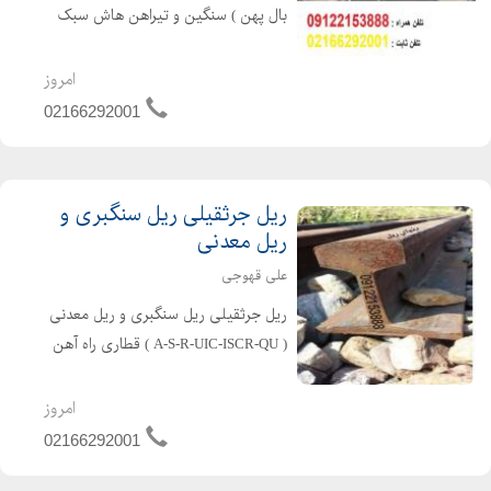
بال پهن ) سنگین و تیراهن هاش سبک
اروپایی & HEA & HEB ) , در انواع
سایزها با گواهینامه کیفیت ( سرتیفیکیت
امروز
هاش ) محصول کشور کره 09122153888_
02166292001
02166292001
ریل جرثقیلی ریل سنگبری و
ریل معدنی
علی قهوجی
ریل جرثقیلی ریل سنگبری و ریل معدنی
( A-S-R-UIC-ISCR-QU ) قطاری راه آهن
سنگ شکن... ریل پهلوی ریل روسی
اروپا... در تمامی تیپ های استاندارد به
امروز
دلخواه شما ،،،عمده و خرده،،، تمامی بارها
02166292001
به صورت (...