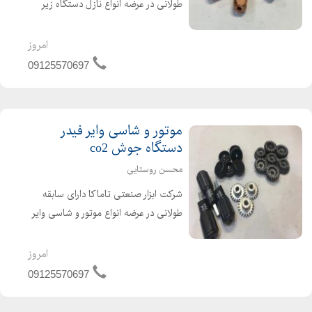
طولانی در عرضه انواع نازل دستگاه زیر
پودری گام الکتریک ساخته شده از جنس
مس شش پر با کیفیت و قیمت مناسب
امروز
در تمامی سایزهای 3 و 4 و 5
09125570697
موتور و شاسی وایر فیدر
دستگاه جوش co2
محسن روستایی
شرکت ابزار صنعتی تاماکا دارای سابقه
طولانی در عرضه انواع موتور و شاسی وایر
فیدر دستگاه جوش co2 ۲۴ ولت و ۴۲
ولت چرخ دنده ، غلطک ، درپوش و دسته
امروز
اهرم دستگاه جوش co2
09125570697