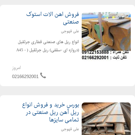
فروش اهن الات استوک
صنعتی
علی قهوجی
انواع ریل های صنعتی قطاری جرثقیل
(دروازه ای -سقفی) ریل جرثقیل ( A45 -
A55 - A65 - A75 - A100 - A120 ) و ....
ریل راه آهن ( R33 - R38 - R43 - R64 -
امروز
S49 - P50 - UIC50 - UIC54 - UIC60 )
02166292001
ریلها...
بورس خرید و فروش انواع
ریل آهن ریل صنعتی در
تمامی سایزها
علی قهوجی