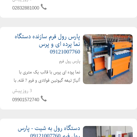
می باشد. دستگاه ها شامل 1 سال
02832881000
گارانتی و 10 سال ...
پارس رول فرم سازنده دستگاه
نما پرده ای و پرس
09121007760
پارس رول فرم
نما پرده ای پرس با قالب یک متری با
آلیاژ تیغه گیوتین فولادی و فرم 7 قله, با
عرض 20الی 30 سانتی متر با شافت
3 روز پیش
مستقیم 48 این دستگاه دارای ضمانت
09901572740
یک ساله و زمان ساخت 45 الی 60 روز
کاری می باشد.
دستگاه رول به شیت - پارس
رول فرم 09121007760