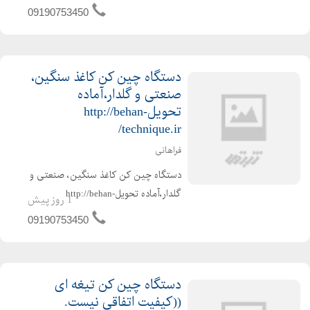
تولید فیلترهوا ( بهان فیلتر) http://behan-
09190753450
technique.ir/ 1-ساخت خط تولید فیلتر
هوای خودروه...
دستگاه چین کن کاغذ سنگین،
صنعتی و گلدار،آماده
تحویلhttp://behan-
technique.ir/
فراهانی
دستگاه چین کن کاغذ سنگین، صنعتی و
گلدار،آماده تحویلhttp://behan-
1 روز پیش
technique.ir/ چین کاغذ برای ماشینهای
09190753450
سنگین و فیلترهای صنعتی و نیروگاهها
باغلتکهای گلدار ، مناسب، با سایز های
متفاوت و همچنین با ارت...
دستگاه چین کن تیغه ای
((کیفیت اتفاقی نیست.