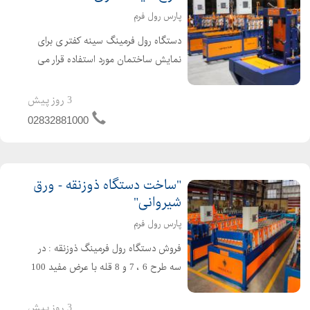
پارس رول فرم
دستگاه رول فرمینگ سینه کفتر ی برای
نمایش ساختمان مورد استفاده قرار می
گیرد, این ورق نماییS یکی از بهترین و
زیباترین نوع از مجموعه ی ورق نما می
3 روز پیش
باشد که قوس داخل و بیرون را همزمان
02832881000
دارا می باشد, زمان ...
"ساخت دستگاه ذوزنقه - ورق
شیروانی"
پارس رول فرم
فروش دستگاه رول فرمینگ ذوزنقه : در
سه طرح 6 ، 7 و 8 قله با عرض مفید 100
سانتیمتر با سرعت تولید 15 الی 25 متر بر
دقیقه. زمان ساخت این دستگاه 30 روز
3 روز پیش