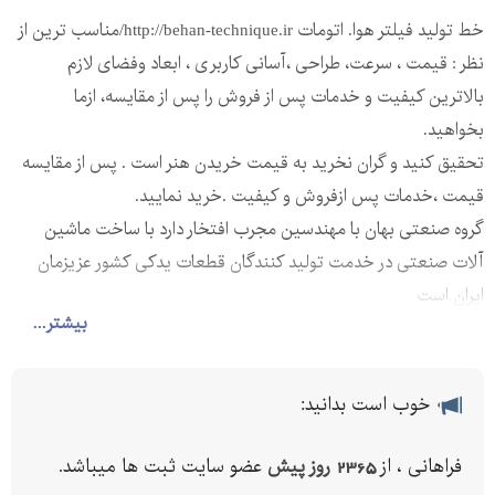
خط تولید فیلتر هوا. اتومات http://behan-technique.ir/مناسب ترین از
نظر : قیمت ، سرعت، طراحی ،آسانی کاربری ، ابعاد وفضای لازم
بالاترین کیفیت و خدمات پس از فروش را پس از مقایسه، ازما
بخواهید.
تحقیق کنید و گران نخرید به قیمت خریدن هنر است . پس از مقایسه
قیمت ،خدمات پس ازفروش و کیفیت .خرید نمایید.
گروه صنعتی بهان با مهندسین مجرب افتخار دارد با ساخت ماشین
آلات صنعتی در خدمت تولید کنندگان قطعات یدکی کشور عزیزمان
ایران است
بیشتر...
فعالیتها : 1 - ساخت خط تولید فیلتر هوای( pu ) خودروهای سبک به
روش تمام اتوماتیک (با میزCNC )
2-ساخت خطتولیدفیلترهوای خودروهای سنگین با
خوب است بدانید:
(بامیزCNCمخصوص)
3- ساخت دستگاه کاغذ چین کن کاغذ به روش غلطکی و چسب زن
فراهانی ، از
2365 روز پیش
عضو سایت ثبت ها میباشد.
کامل (فیلترهای کتابی)