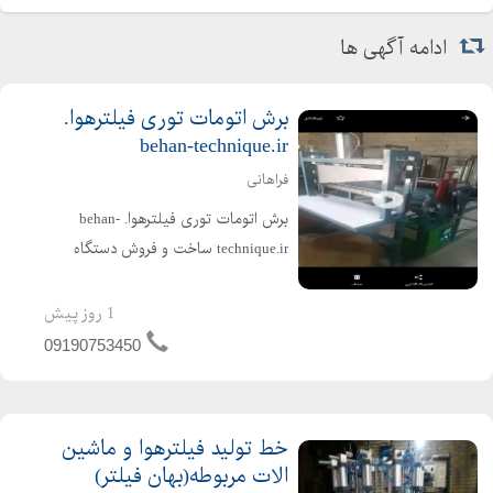
فیلتر. مواد اولیه فیلترهوا. انواع چین کن کاغذ فیلترهوا.کاغذخام . کاغذ
چین خورده . چسب هات ملت . قالب فیلترهوا
ادامه آگهی ها
برش اتومات توری فیلترهوا.
behan-technique.ir
فراهانی
برش اتومات توری فیلترهوا. behan-
technique.ir ساخت و فروش دستگاه
برش اتومات توری فیلتر هوا. قابل توجه
تولید کنندگان فیلترهوا سبک وسنگین ،
1 روز پیش
گروه صنعتی بهان تکنیک ،دستگاه برش
09190753450
اتومات توری های فیلتر...
خط تولید فیلترهوا و ماشین
الات مربوطه(بهان فیلتر)