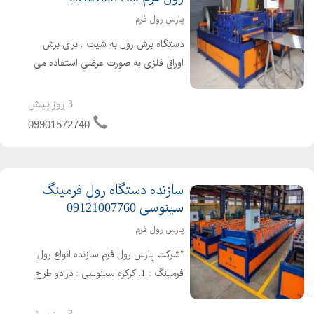
پارس رول فرم
دستگاه برش رول به شیت ، برای برش
اوراق فلزی به صورت عرضی استفاده می
شود. در ابتدا رول ورق فلزی را روی رول
باز کن قرار داده و بعد از عبور بین ایستگاه
3 روز پیش
های خط برش و تاثیر پذیری از فرایند
09901572740
های معمول به ...
سازنده دستگاه رول فرمینگ
سینوسی 09121007760
پارس رول فرم
"شرکت پارس رول فرم سازنده انواع رول
فرمینگ : 1. کرکره سینوسی : در دو طرح
دو لب پایین با عرض مفید 100 و لبه
ایرانتی با عرض مفید 104 و قله های