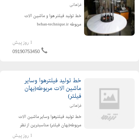
فراهانی
خط تولید فیلتر هوا و ماشین الات
مربوطه behan-technique.ir
09190753450 مناسبترین از نظر قیمت
وکیفیت و سهولت کاربری فعالیتها
1 روز پیش
-ساخت و فروش خط تولید فیلتر هوای.
09190753450
خودروهای سبک اتوماتیک . ساخ...
خط تولید فیلترهوا وسایر
ماشین الات مربوطه(بهان
فیلتر)
فراهانی
خط تولید فیلترهوا وسایر ماشین الات
مربوطه(بهان فیلتر) مناسبترین از نظر
قیمت وکیفیت وکاربری ماشین آلات
1 روز پیش