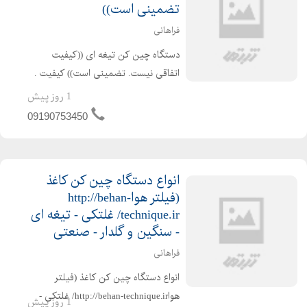
تضمینی است))
فراهانی
دستگاه چین کن تیغه ای ((کیفیت
اتفاقی نیست. تضمینی است)) کیفیت .
قیمت و خدمات پس از فروش را در
1 روز پیش
انتخاب خود لحاظ کنید . ساخت انواع
09190753450
چین کن تیغه ای (فیلترهای هوا .
صنعتی . الیاف . مش فلزی . حشرات...
انواع دستگاه چين کن کاغذ
(فيلتر هواhttp://behan-
technique.ir/ غلتکی - تیغه ای
- سنگین و گلدار - صنعتی
فراهانی
انواع دستگاه چين کن کاغذ (فيلتر
هواhttp://behan-technique.ir/ غلتکی -
1 روز پیش