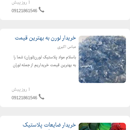
تماس بگیرید همینطور برای تهیه مواد
1 روز پیش
گرانولی پلی آمید((الیاف دار و ساده))...
09121861546
خریدار لورن به بهترین قیمت
عباس اکبری
باسلام مواد پلاستیک لورن(لوران) شما را
به بهترین قیمت خریداریم از جمله:لوران
باطری ,لوران کریستال ضایعاتی, و
همینطور لورن(لوران) شرکتی به رنگ های
آبی و بی رنگ و..... فقط کافیست تماس
1 روز پیش
بگیرید
09121861546
خریدار ضایعات پلاستیک