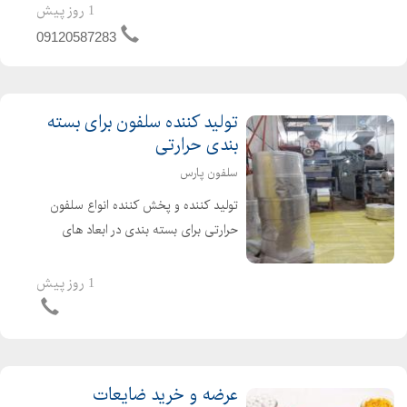
و.... ترازو دیجیتالی تسویه نقدی در محل
1 روز پیش
از تمامی نقاط تهران خرید داریم
09120587283
تولید کننده سلفون برای بسته
بندی حرارتی
سلفون پارس
تولید کننده و پخش کننده انواع سلفون
حرارتی برای بسته بندی در ابعاد های
مختلف و طرح های مختلف به صورتی
رولی سایز از 6 س تا 60 س برای بسته
1 روز پیش
بندی ظروف بهداشتی و... برای کسب
اطلاعات بیشتر با...
عرضه و خرید ضایعات