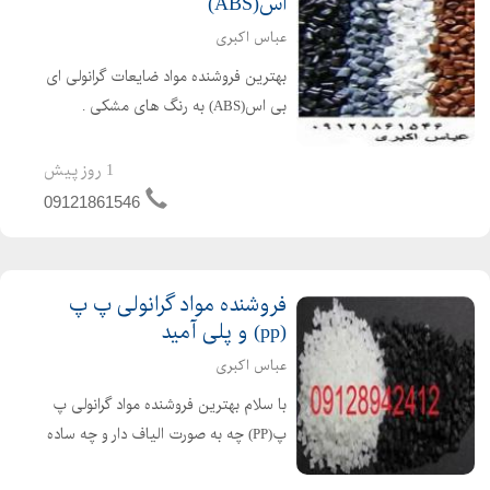
اس(ABS)
عباس اکبری
بهترین فروشنده مواد ضایعات گرانولی ای
بی اس(ABS) به رنگ های مشکی .
طوسی . قرمز و کرم به هرتناژ و هر جای
کشور کافیست تماس بگیرید عباس
1 روز پیش
اکبری09121861546 قیمت : توافقی
09121861546
فروشنده مواد گرانولی پ پ
(pp) و پلی آمید
عباس اکبری
با سلام بهترین فروشنده مواد گرانولی پ
پ(PP) چه به صورت الیاف دار و چه ساده
برای تهیه مواد گرانولی PP کافیست با ما