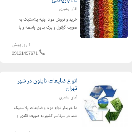
آقای بشیری
خرید و فروش مواد اولیه پلاستیک به
صورت گرانول و پرک بدون واسطه و با
مناسب ترین قیمت می باشد. پلی
پروپیلن هوموپلیمر ، کوپلیمروتقویت
1 روز پیش
شده (PP) بادی و تزریقی پلی اتیلن سبک
09121497671
، سنگین ( HDPE-LDPE-LLD ...
انواع ضایعات نایلون در شهر
تهران
آقای بشیری
ما خریدار انواع مواد و ضایعات پلاستیک
شما در سرتاسر کشور به صورت نقدی و
بالاترین قیمت خواهیم بود. جهت فروش
انواع مواد و ضایعات پلاستیک خود