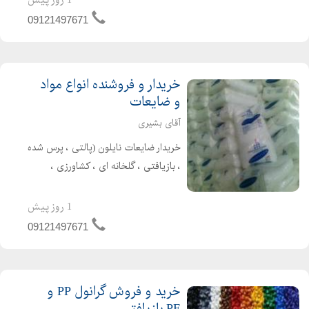
خود کافیست با ما تماس بگیرید. مواد
09121497671
اولیه بازیافتی آسی...
خریدار و فروشنده انواع مواد
و ضایعات
آقای بشیری
خریدار ضایعات نایلون (پالتی ، پرس شده
، بازیافتی ، گلخانه ای ، کشاورزی ،
صنعتی ، کیسه های مواد پلی اتیلن ،
شرینک و نایلون های شرکتی مانند سایپا
1 روز پیش
و ایران خودرو...) بصورت نقدی در هر نقطه
09121497671
از کشور با ق...
خرید و فروش گرانول PP و
PE بازیافتی