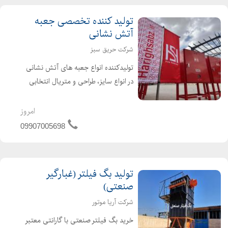
تولید کننده تخصصی جعبه
آتش نشانی
شرکت حریق سبز
تولیدکننده انواع جعبه های آتش نشانی
در انواع سایز، طراحی و متریال انتخابی
شما با دستگاه های بروز جوش لیزری و
برش CNC و خم کاری اتوماتیک و
امروز
همچنین انواع کیفیت ساخت متناسب با
09907005698
بودجه شما. بدون واسطه مست...
تولید بگ فیلتر (غبارگیر
صنعتی)
شرکت آریا موتور
خرید بگ فیلتر صنعتی با گارانتی معتبر