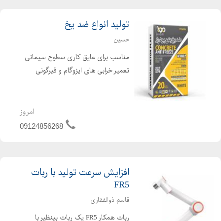
تولید انواع ضد یخ
حسین
مناسب برای عایق کاری سطوح سیمانی
تعمیر خرابی های ایزوگام و قیرگونی
ترمیم آسفالت های قدیمی و خراب
مناسب جهت اجرای این محصول روی
ایزوگام قدیمی جهت بالا بردن ماندگاری
امروز
عایق کاری کف کولر آبی قابل استفاد...
09124856268
افزایش سرعت تولید با ربات
FR5
قاسم ذوالفقاری
ربات همکار FR5 یک ربات بینظیر با