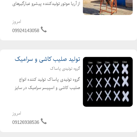
از آریا موتور تولیدکننده پیشرو غبارگیرهای
صنعتی اگر به دنبال خرید بگ فیلتر
صنعتی با کیفیت بالا و گارانتی معتبر
امروز
هستید، آریا موتور بهترین انتخاب
09924143058
شماست. ما به عن...
تولید صلیب کاشی و سرامیک
گروه تولیدی پاساک
گروه تولیدی پاساک تولید کننده انواع
صلیب کاشی و اسپیسر سرامیک در سایز
های مختلف از 1 میلیمتر تا 12 میلیمتر
تولید شده از مواد درجه 1 و با کیفیت
قیمت مناسب و همکاری ویژه عمده
امروز
فروشان ( تولید صلیب کاشی...
09126938536