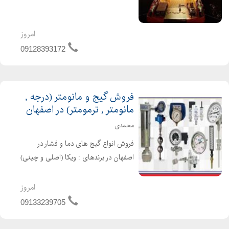
نصب انواع شناور -تهیه تعمیر و نصب
انواع پمپ صنعتی نیمه صنعتی و دریایی
امروز
09128393172
فروش گیج و مانومتر (درجه ,
مانومتر , ترمومتر) در اصفهان
محمدی
فروش انواع گیج های دما و فشار در
اصفهان در برندهای : ویکا (اصلی و چینی)
، پاور کنترل ، دلتا کنترل ، پکنز و انواع
برند های چینی گیج ها به صورت :
امروز
روغنی و خشک به صورت : تابلویی یا
09133239705
ایستاده در ابعاد صفح...