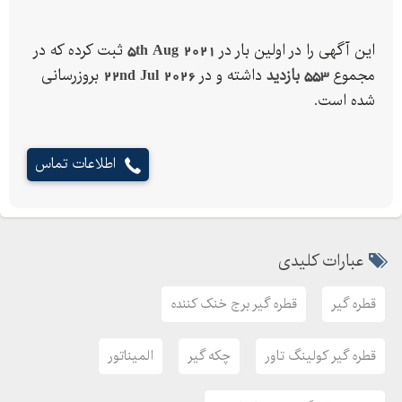
المیناتور تیغه ای
این آگهی را در اولین بار در
5th Aug 2021
ثبت کرده که در
مجموع
553 بازدید
داشته و در
22nd Jul 2026
بروزرسانی
شده است.
اطلاعات تماس
عبارات کلیدی
قطره گیر
قطره گیر برج خنک کننده
قطره گیر کولینگ تاور
چکه گیر
المیناتور