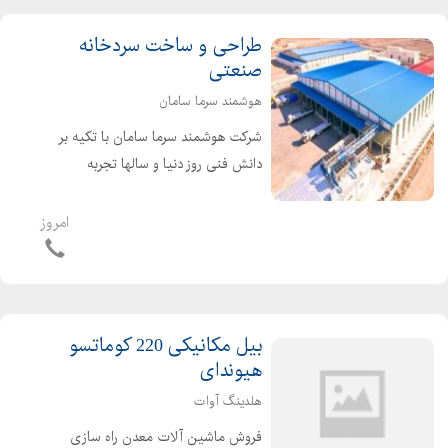
طراحی و ساخت سردخانه
صنعتی
هوشمند سرما سامان
شرکت هوشمند سرما سامان با تکیه بر
دانش فنی روز دنیا و سالها تجربه
تخصصی در حوزه تأسیسات برودتی، آماده
ارائه خدمات کامل طراحی، ساخت، اجرا و
امروز
راهاندازی سردخانههای صنعتی در
مقیاسهای مختلف است. آنچه...
بیل مکانیکی 220 کوماتسو
هیوندای
هلدینگ آوات
فروش ماشین آلات معدن راه سازی