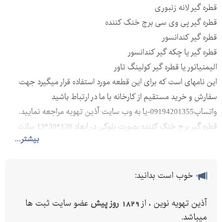
قطره گیر لانه زنبوری
قطره گیر پی وی سی برج خنک کننده
قطره گیر کندانسور
قطره گیر یا چکه گیر کندانسور
الیمنیاتور یا قطره گیر کولینگ تاور
این نامهای است که برای این قطعه مورد استفاده قرار میگیرد جهت
سفارش و خرید مستقیم از کارخانه با ما در ارتباط باشید
واتساپ09194201355-یا به وب سایت آذین تهویه مراجعه نمایید.
قطره گیر برج خنک کننده بصورت بلوکی در ابعاد 120*30*13 سانت
بیشتر...
تولید می شود البته ابعاد سفارش نیز قابل تولید می باشد و می توان
طبق سفارش قطره گیر را در ابعاد مختلف تولید نمود
قیمت قطره گیر
خوب است بدانید:
تولید کننده قطره گیر برج خنک کن
فروش قطره گیر کولینگ تاور
آذین تهویه نوین ، از
1829 روز پیش
عضو سایت ثبت ها
قطره گیر پ پ
میباشد.