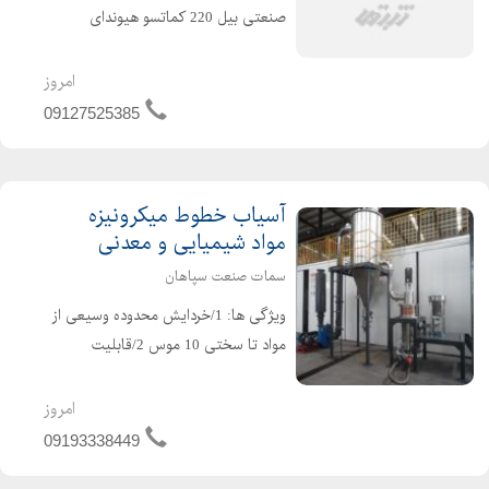
صنعتی بیل 220 کماتسو هیوندای
هیتاچی کاتر پیلار بیل مکانیکی زنجیری
لودر 400 470 دامتراک جرثقیل هیوندای
امروز
hyundai excavator کماتسو komatsu
09127525385
آسیاب خطوط میکرونیزه
مواد شیمیایی و معدنی
سمات صنعت سپاهان
ویژگی ها: 1/خردایش محدوده وسیعی از
مواد تا سختی 10 موس 2/قابلیت
خردایش مواد تا مش 4000 و 5000 3/
سایش اندک بدنه به دلیل عدم تماس
امروز
مواد با آن 4/میزان آلودگی و آهن آزاد
09193338449
خروجی در حد صفر 5/تنظیم دمای کار...