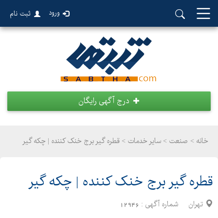
ورود
ثبت نام
درج آگهی رایگان
خانه >
صنعت
>
سایر خدمات > قطره گیر برج خنک کننده | چکه گیر
قطره گیر برج خنک کننده | چکه گیر
تهران
شماره آگهی :
12946