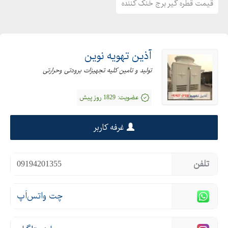
قیمت قطره گیر برج خنک کننده
آذین تهویه نوین
تولید و تامین کلیه تجهیزات برودتی وحرارتی
عضویت:
1829 روز پیش
غرفه کاربر
تلفن
09194201355
چت واتس‌اَپ