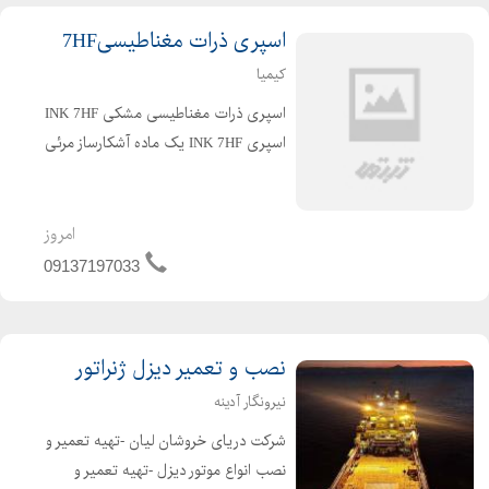
اسپری ذرات مغناطیسی7HF
کیمیا
اسپری ذرات مغناطیسی مشکی INK 7HF
اسپری INK 7HF یک ماده آشکارساز مرئی
(Visible Magnetic Ink) برای آزمون ذرات
مغناطیسی (MT/MPI) است که بهمنظور
شناسایی ناپیوستگیها و ترکهای سطحی و
امروز
نزدیک به سطح در ق...
09137197033
نصب و تعمیر دیزل ژنراتور
نیرونگار آدینه
شرکت دریای خروشان لیان -تهیه تعمیر و
نصب انواع موتور دیزل -تهیه تعمیر و