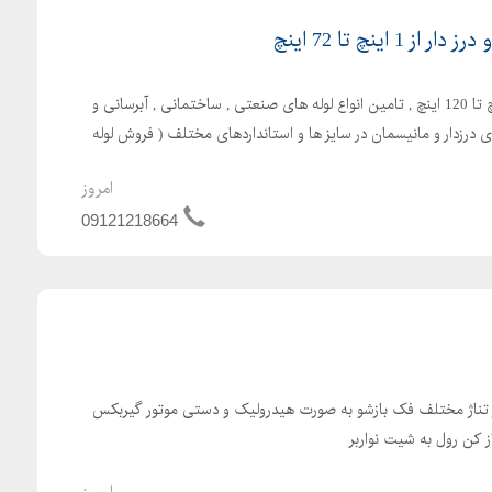
 اینچ تا 72 اینچ
تهیه و توزیع انواع لوله از 1 اینچ تا 120 اینچ , تامین انواع لوله های صنعتی , ساختمانی , آبرسانی و
ی درزدار و مانیسمان در سایز ها و استانداردهای مختلف ( فروش لوله
امروز
09121218664
ر تناژ مختلف فک بازشو به صورت هیدرولیک و دستی موتور گیربکس
ز کن رول به شیت نواربر