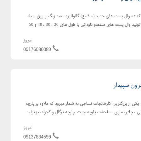
ننده وال پست های جدید (منقطع) گالوانیزه - ضد زنگ و ورق سیاه
قابلیت سفارش در ابعاد دلخواه تولید وال پست های منقطع ناودانی با طول های 20 ، 30 ، 40 و 50
امروز
09176036089
رون سپیدار
کی از بزرگترین کارخانجات نساجی به شمار میرود که علاوه بر پارچه
 ، چادر نمازی ، ملحفه ، پارچه چیت ،پارچه ترگال و کجراه نیز تولید
امروز
09137834599