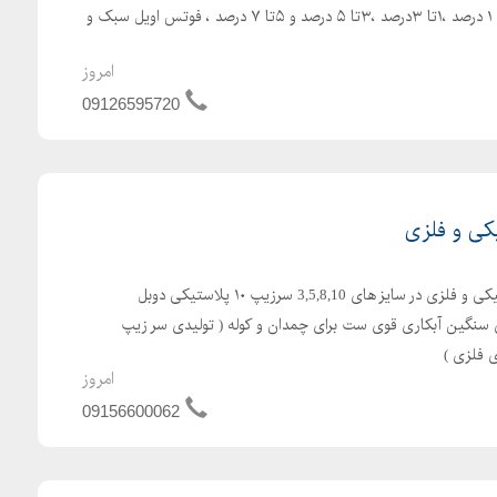
کریستال، پارافین وکس نیم تا ۱ درصد ،۱تا ۳درصد ،۳تا ۵ درصد و ۵تا ۷ درصد ، فوتس اویل سبک و
امروز
09126595720
کی و فلزی
تولیدکننده انواع سرزیپ پلاستیکی و فلزی در سایز های 3,5,8,10 سرزیپ ۱۰ پلاستیکی دوبل
ی سرزیپ ۸ و ۱۰ فلزی سنگین آبکاری قوی ست برای چمدان و کوله ( تولیدی سر زیپ
 فلزی )
امروز
09156600062