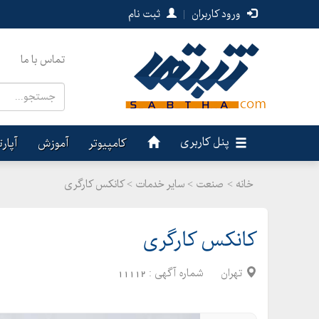
ورود کاربران
|
ثبت نام
تماس با ما
پنل کاربری
کامپیوتر
آموزش
آپار
خانه >
صنعت
>
سایر خدمات > کانکس کارگری
کانکس کارگری
تهران
شماره آگهی :
11112