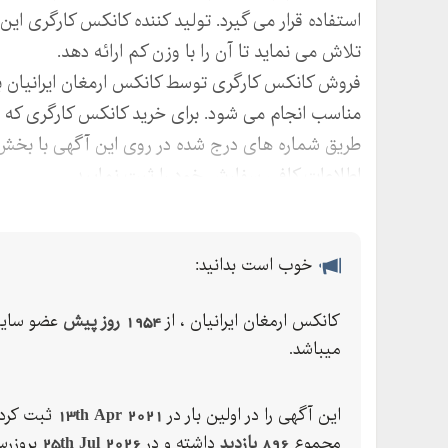
استفاده قرار می گیرد. تولید کننده کانکس کارگری این
تلاش می‌ نماید تا آن را با وزن کم ارائه دهد.
فروش کانکس کارگری توسط کانکس ارمغان ایرانیان با
مناسب انجام می‌ شود. برای خرید کانکس کارگری که ا
طریق شماره های درج شده در روی این آگهی با بخش 
اطلاعات کافی سفارش خود را ثبت نمایید.
خوب است بدانید:
کانکس ارمغان ایرانیان ، از
1954 روز پیش
عضو سای
میباشد.
این آگهی را در اولین بار در
13th Apr 2021
ثبت کرده
مجموع
896 بازدید
داشته و در
25th Jul 2026
بروزرس