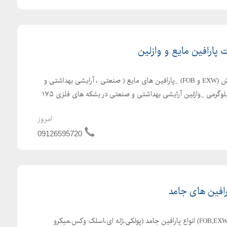
 پارافین مایع و وازلین
فرنام صنعت پایدار تولید ، فروش (EXW و FOB) _پارافین های مایع ( صنعتی ، آرایشی بهداشتی و
خوراکی ) در بشکه های ۱۷۵ کیلوگرمی _وازلین آرایشی بهداشتی و صنعتی در بشکه های فلزی ۱۷۵
امروز
09126595720
رافین های جامد
تولید،فروش داخلی وصادرات (FOB,EXW) انواع پارافین جامد (پولکی،ژله ای،اسلک وکس،میکرو