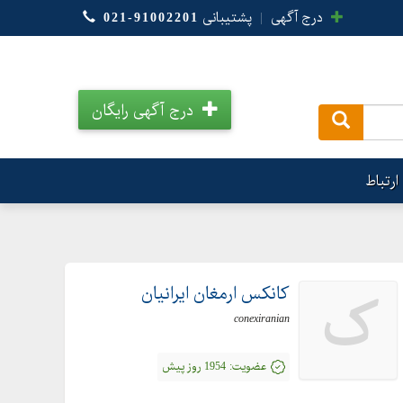
درج آگهی
|
پشتیبانی
021-91002201
درج آگهی رایگان
.
ارتباط
کانکس ارمغان ایرانیان
ک
conexiranian
عضویت:
1954 روز پیش