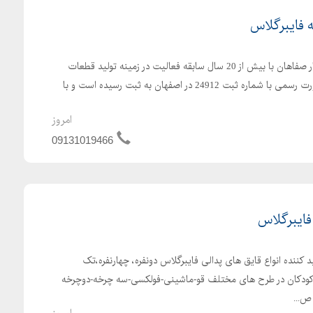
فایبرگلاس
شرکت تولیدی صنعتی زرین کار صفاهان با بیش از 20 سال سابقه فعالیت در زمینه تولید قطعات
فایبرگلاس در سال 1384 به صورت رسمی با شماره ثبت 24912 در اصفهان به ثبت رسیده است و با
امروز
09131019466
 فایبرگلاس
 کننده انواع قایق های پدالی فایبرگلاس دونفره، چهارنفره،تک
کودکان در طرح های مختلف قو-ماشینی-فولکسی-سه چرخه-دوچرخه
ص...