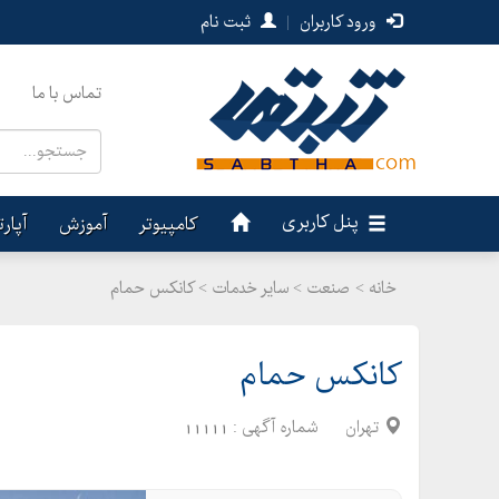
ورود کاربران
|
ثبت نام
تماس با ما
پنل کاربری
کامپیوتر
آموزش
آپار
خانه >
صنعت
>
سایر خدمات > کانکس حمام
کانکس حمام
تهران
شماره آگهی :
11111