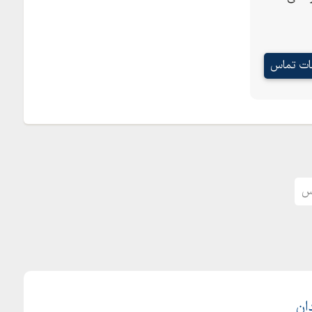
عات تماس
س
ان