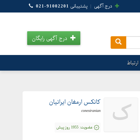
درج آگهی
|
پشتیبانی
021-91002201
درج آگهی رایگان
.
ارتباط
کانکس ارمغان ایرانیان
ک
conexiranian
عضویت:
1955 روز پیش