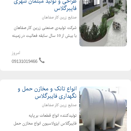
طراحی و تولید مبلمان شهری
فایبرگلاس
صنایع زرین کار صفاهان
شرکت تولیدی صنعتی زرین کار صفاهان
با بیش از 10 سال سابقه فعالیت در زمینه
تولید قطعات فایبرگلاس در سال 1384 به
صورت رسمی با شماره ثبت 24912 در
امروز
اصفهان به ثبت رسیده است و با بهره
09131019466
گیری از امکانات سخت ا...
انواع تانک و مخازن حمل و
نگهداری فایبرگلاس
صنایع زرین کار صفاهان
تولیدکننده انواع قطعات بر پایه
فایبرگلاس ایزولاسیون انواع مخازن حمل