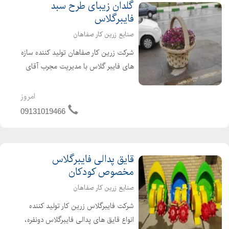
گلدان زیبای طرح سبد
فایبرگلاس
صنایع زرین کار صفاهان
شرکت زرین کار صفاهان تولید کننده سازه
های فایبر گلاس با مدیریت مجرب آقای
شریفی آماده پذیرش سفارشات شما در
این زمینه و همچنین انواع گلدانهای
امروز
فایبرگلاس طرح سبد با کیفیت و به روز
09131019466
ترین مدلها میباشد. ت...
قایق پدالی فایبرگلاس
مخصوص کودکان
صنایع زرین کار صفاهان
شرکت فایبرگلاس زرین کار تولید کننده
انواع قایق های پدالی فایبرگلاس دونفره،