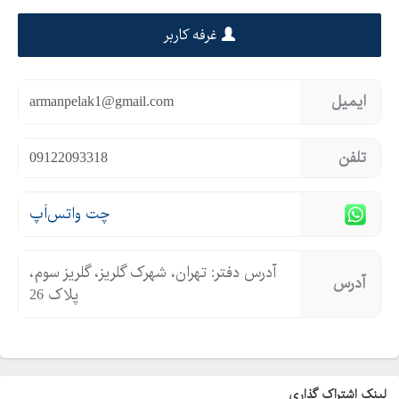
غرفه کاربر
ایمیل
armanpelak1@gmail.com
تلفن
09122093318
چت واتس‌اَپ
آدرس دفتر: تهران، شهرک گلریز، گلریز سوم،
آدرس
پلاک 26
لینک اشتراک گذاری