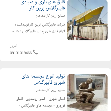
قایق های باری و صیادی
فایبرگلاس زرین کار
صنایع زرین کار صفاهان
شرکت فایبرگلاس زرین کار تولیدکننده
انواع قایق های پدالی فایبرگلاس دونفره،
چهارنفره، تک نفره، سه نفره و قایق
مخصوص کودکان در طرح های مختلف
امروز
قو-ماشینی-فولکسی-سه چرخه-دوچرخه
09131019466
ای و ساخت و تولید قایق های ...
تولید انواع مجسمه های
شهری فایبرگلاس
صنایع زرین کار صفاهان
المان شهری - المان روستایی - المان
نوروزی - مجسمه های فایبرگلاس -