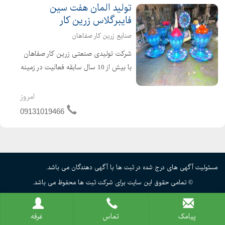
تولید المان هفت سین
فایبرگلاس زرین کار
صنایع زرین کار صفاهان
شرکت تولیدی صنعتی زرین کار صفاهان
با بیش از 10 سال سابقه فعالیت در زمینه
تولید قطعات فایبرگلاس در سال 1384 به
صورت رسمی با شماره ثبت 24912 در
امروز
اصفهان به ثبت رسیده است و با بهره
09131019466
گیری از امکانات سخت ا...
مسئولیت آگهی های درج شده در ثبت ها با آگهی دهندگان می باشد.
© تمامی حقوق این سایت برای شرکت ثبت ها محفوظ می باشد.
پیامک
تماس
غرفه