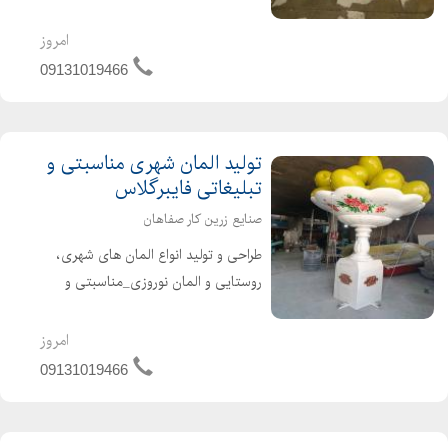
چهارنفره،تک نفره،سه نفره و قایق
مخصوص کودکان در طرح های مختلف
امروز
قو-ماشینی-فولکسی-سه چرخه-دوچرخه
09131019466
ای و ساخت و تولید قایق های ص...
تولید المان شهری مناسبتی و
تبلیغاتی فایبرگلاس
صنایع زرین کار صفاهان
طراحی و تولید انواع المان های شهری،
روستایی و المان نوروزی_مناسبتی و
تبلیغاتی ساخت مجسمه شهری و تولید
انواع تندیس و مجسمه های شهری با
امروز
مضامین مختلف ۰۹۱۳۱۰۱۹۴۶۶ شریفی
09131019466