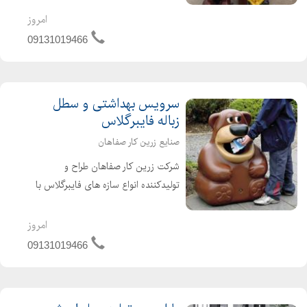
فایبرگلاس - مجسمه های شهری طراحی و
امروز
تولید انواع المان های شهری، روستایی و
09131019466
المان نوروزی _ ساخت مجسمه...
سرویس بهداشتی و سطل
زباله فایبرگلاس
صنایع زرین کار صفاهان
شرکت زرین کار صفاهان طراح و
تولیدکننده انواع سازه های فایبرگلاس با
بیش از پانزده سال سابقه آماده پذیرش
سفارش انواع سرویس بهداشتی و سطل
امروز
زباله لازمه پارکها و مجموعه های تفریحی
09131019466
و فرهنگی و باغ و ویلا ب...