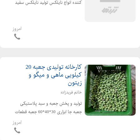
کننده انواع نایلکس تولید نایلکس سفید
و رنگی رکابی ،فریزری ،نانی ونایلکس
دسته دار نایلکس ها تماما درجه یک بوده
و مناسب برای استفاده در سوپرمارکت،
امروز
فروشگاههای م...
کارخانه تولیدی جعبه 20
کیلویی ماهی و میگو و
زیتون
خانم فریدزاده
تولید و پخش جعبه و سبد پلاستیکی
جعبه جا ابزاری 30*40*60 جعبه قطعات
30*40*60 سبد حمل قطعات / سبد
امروز
کشمشی /سبد پلاستیکی سبزی /سبد
مرغ کشته/سبد پلاستیکی ماهی/سبد