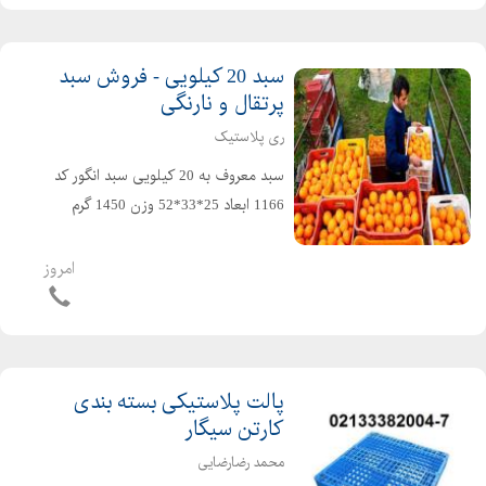
سبد 20 کیلویی - فروش سبد
پرتقال و نارنگی
ری پلاستیک
سبد معروف به 20 کیلویی سبد انگور کد
1166 ابعاد 25*33*52 وزن 1450 گرم
مناسب برای حمل : سبد پرتقال و
مرکبات،سبد ماست دبه ای،سبد خرما،
امروز
سبد ماهی و سبد میگو،سبد مرغ
کشتاری،سبد مصارف صنعتی و غیره د...
پالت پلاستیکی بسته بندی
کارتن سیگار
محمد رضارضایی