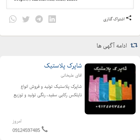
اشتراک گذاری
ادامه آگهی ها
شاپرک پلاستیک
اقای علیخانی
شاپرک پلاستیک تولید و فروش انواع
نایلکس رکابی سفید، رنگی تولید و توزیع
کننده انواع نایلکس تولید نایلکس سفید
ورنگی انواع سایزهای سفارشی در صورت
تمایل با ارائه فاکتور رسمی ارزش افزوده
امروز
برا...
09124597485