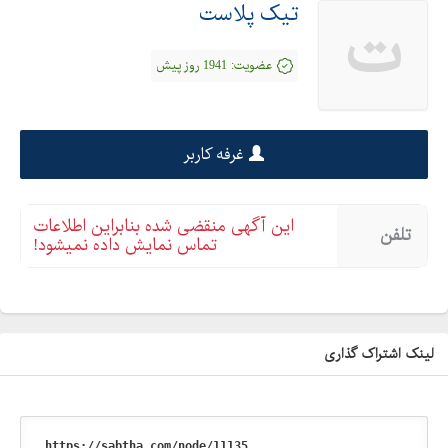
کرج - هفت جوی - شهرک صنعتی زرین دشت
تیک پلاست
ت
عضویت:
1941 روز پیش
غرفه کاربر
این آگهی منقضی شده بنابراین اطلاعات
تلفن
تماس نمایش داده نمیشود!
لینک اشتراک گذاری