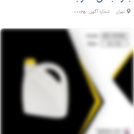
تهران
شماره آگهی :
11135