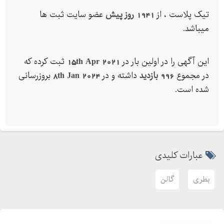
گالن لیتری روغن موتور
تیک پلاست ، از
1941 روز پیش
عضو سایت ثبت ها
درب گالن لیتری
میباشد.
فروش انواع بطری و گالن لیتری پلی اتیلن پلاستیکی طرح اوه
این آگهی را در اولین بار در
15th Apr 2021
ثبت کرده که
گالن لیتری پلی اتیلن کتابی همراه با درب
در مجموع
996 بازدید
داشته و در
8th Jan 2024
بروزرسانی
قیمت گالن لیتری مواد نو با وزن بالا و رنگبندی دلخواه مشتریان
شده است.
برای خرید گالن لیتری در شهر های تهران ، کرج ، اصفهان ، مشهد ،
قزوین ، شیراز و سایر نقاط تماس بگیرید.
عبارات کلیدی
کارخانه شماره : کرج - هفت جوی
بطری
گالن
کارخانه شماره : تهران ورامین
آدرس شرکت :