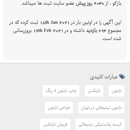
بازکو ، از
2030 روز پیش
عضو سایت ثبت ها میباشد.
شما به مرحله چاپ می رسد)
⭕نایلون های خود رو با چاپ فروشگاه خودتان سفارش دهید ، با
این آگهی را در اولین بار در
18th Jan 2021
ثبت کرده که در
هزینه ای برابر با نایلون های شفاف و عمومی
مجموع
694 بازدید
داشته و در
17th Feb 2021
بروزرسانی
شده است.
⭕انجام تا تولید ، طراحی ، چاپ ، دوخت و ... نایلون های اختصاصی با
طرح دلخواه و مختص فروشگاه و برند شما
⭕ضمانت درصد کیفیت محصولات
سایت بازکو آسان ترین راه ثبت سفارش نایلون اختصاصی ( )
عبارات کلیدی
تلفن ثابت
شماره همراه و واتساپ
نایلون
نایلکس
چاپ نایلون 4 رنگ
ایمیل : bazco.ir@gmail.com
نایلون تبلیغاتی در تهران
طراحی نایلون
اینستا : bazco.ir@
ایدی تلگرام : bazco@
کیسه پلاستیکی تبلیغاتی
فروش نایلکس
کانال تلگرام : bazco_ir