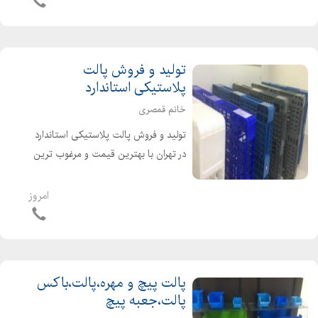
نایلون و پلاستیک
0213363464...
فروشگاه بسته بندی
بسته بندی مناسب
تولید و فروش پالت
عکس بسته بندی
پلاستیکی استاندارد
نمونه بسته بندی حبوبات خارجی
خانم قمصری
شرکت بسته بندی
تولید و فروش پالت پلاستیکی استاندارد
بسته بندی چیست
در تهران با بهترین قیمت و مرغوب ترین
بسته بندی محصولات
کیفیت در اندازه های مختلف. تولید و
انواع بسته بندی
فروش انواع پالت و باکس پالت
امروز
فروش نایلکس طرح دار
پلاستیکی تلفن همراه : 09128300552
قیمت نایلکس کیلویی
تلفن تماس : 021...
فروش نایلون و نایلکس
قیمت روز نایلکس
پالت پیچ و مهره،پالت،باکس
مرکز فروش نایلون در تهران
پالت،جعبه پیچ
فروش نایلکس فروشگاهی