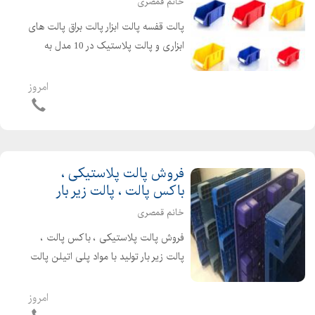
خانم قمصری
چاپ نایلون فروشگاهی
پالت قفسه پالت ابزار پالت براق پالت های
قیمت نایلکس رکابی
ابزاری و پالت پلاستیک در 10 مدل به
چاپ نایلون رکابی
شرح ذیل(میلیمتر), سری b , کمپرسی
نایلون رنگی
دارای بسته بندی این پالت ها هم در
امروز
خرید نایلکس رکابی
قفسه استفاده میشوند هم در حالت عادی
نایلکس رکابی رولی
بر روی هم چ...
قیمت روز نایلکس رکابی
نایلکس رنگی
فروش پالت پلاستیکی ،
نایلون دسته تقویت
باکس پالت ، پالت زیر بار
نایلون دسته تقویتی
خانم قمصری
نایلون دسته موزی خام
فروش پالت پلاستیکی ، باکس پالت ،
خرید نایلکس دسته موزی
پالت زیر بار تولید با مواد پلی اتیلن پالت
قیمت نایلون دسته تقویت
زیر بار ابعاد مختلف اوزان مختلف رنگهای
تولید نایلون دسته تقویت
متفاوت قیمت مناسب تلفن همراه :
امروز
چاپ آنلاین نایلون
09128300552 تلفن تماس :