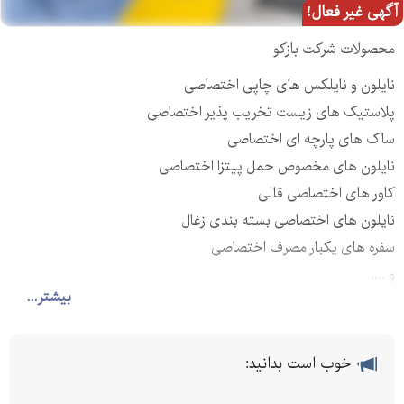
آگهی غیر فعال!
محصولات شرکت بازکو
نایلون و نایلکس های چاپی اختصاصی
پلاستیک های زیست تخریب پذیر اختصاصی
ساک های پارچه ای اختصاصی
نایلون های مخصوص حمل پیتزا اختصاصی
کاور های اختصاصی قالی
نایلون های اختصاصی بسته بندی زغال
سفره های یکبار مصرف اختصاصی
و ....
بیشتر...
⭕بدون محدودیت در سایز ، ضخامت ، نوع دسته (موزی و رکابی)
کاست دار بودن و نبودن ، نوع چاپ ( تک رنگ ، دو رنگ ، سه رنگ ،
خوب است بدانید:
چهار رنگ ، پشت و رو ) و ....
⭕همراه طراحی رایگان و کاملا اختصاصی برای شما (طرح نهایی با تایید