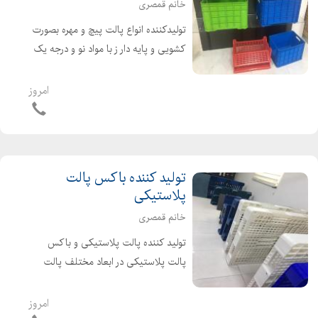
خانم قمصری
کارخانه تولید نایلکس رکابی
تولیدکننده انواع پالت پیچ و مهره بصورت
قیمت نایلون خام
کشویی و پایه دار ز با مواد نو و درجه یک
قیمت روز نایلون
ارسال به کل کشور تلفن همراه :
بازار فروش نایلون و نایلکس
09128300552 تلفن تماس :
امروز
مرکز فروش نایلون و نایلکس در تهران
02133634640 02133634641
فروش عمده نایلون
02133634642 02133634...
فروش نایلون گلخانه ای در تهران
نایلون فرش
تولید کننده باکس پالت
قیمت نایلون کیلویی
پلاستیکی
خانم قمصری
تولید کننده پالت پلاستیکی و باکس
پالت پلاستیکی در ابعاد مختلف پالت
پلاستیکی تولید کننده پالت پلاستیکی با
کیفیت بسیار بالا در تهران فروش پالت و
امروز