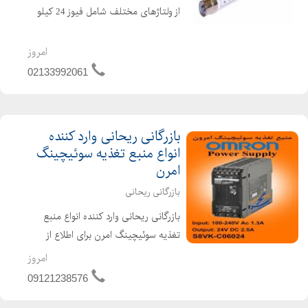
از ولتاژهای مختلف شامل فیوز 24 کیلو
ولت ، فیوز 63 کیلو ولت، فیوز 6 کیلو
ولت، فیوز 12 کیلو ولت می باشد. این
امروز
فیوزها دارای جریان های 2، 6 ، 10 ، 16 ،
02133992061
20 ، 30 ،...
بازرگانی ریحانی وارد کننده
انواع منبع تغذیه سوئیچینگ
امرن
بازرگانی ریحانی
بازرگانی ریحانی وارد کننده انواع منبع
تغذیه سوئیچینگ امرن برای اطلاع از
مشخصات و قیمت ها با ما در تماس
امروز
باشید. فروش S8VK-C06024 ۲،۵ آمپر
09121238576
۲۴ ولت قابل نصب رویه ریل فروش