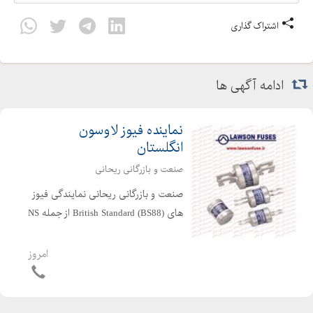
اشتراک گذاری
ادامه آگهی ها
نماینده فیوز لاوسون
انگلستان
صنعت و بازرگانی ریحانی
صنعت و بازرگانی ریحانی نمایندگی فیوز
های British Standard (BS88) از جمله NS
, NIT, J , LSCA , LSCB , SS , TB , TBC
, TKF , TIS , TIA , PTC , TFP , و غیره با
امروز
مارک لاوسن انگلستان در ایران را دارا می
...