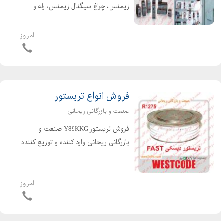
زیمنس، چراغ سیگنال زیمنس، رله و
تایمر زیمنس، کلید اتوماتیک زیمنس،
درایور زیمنس و... صنعت و بازرگانی
امروز
ریحانی وارد کننده محصولات زیمنس
Siemens با نازلترین قیمت و ز...
فروش انواع تریستور
صنعت و بازرگانی ریحانی
فروش تریستور Y89KKG صنعت و
بازرگانی ریحانی وارد کننده و توزیع کننده
تریستور دیسکی فست TECHSEM با
بهترین قیمت و سریع ترین زمان تحویل.
( آخرین قیمت را از ما بخواهید) تریستور
امروز
فست دیسکی Y89KKG 380...