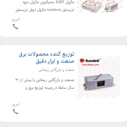
ماژول IGBT سمیکرون ماژول دیود
تریستور semikron ماژول دوبل تریستور
SEMIKRON ماژول IGBT Semikron
امروز
ماژول دیود تریستور سمیکرون ماژول
دوبل تریستور سمیکرون محصولات
semikron تریستور انواع ن...
توزیع کننده محصولات برق
صنعت و ابزار دقیق
صنعت و بازرگانی ریحانی
صنعت و بازرگانی ریحانی با بیش از ۳۰
سال سابقه در زمینه توزیع برق و
ملزومات صنعتی توانسته است در صنعت
کشور بخوبی بدرخشد. این فروشگاه با بهره
امروز
گیری از علم روز دنیا و کادری مجرب
واحدی را در سال ۱۳۷۷ با...