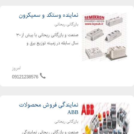
S8VK-C12024 ۵ آمپر ۲۴...
نماینده وستکد و سمیکرون
بازرگانی ریحانی
صنعت و بازرگانی ریحانی با بیش از ۳۰
سال سابقه در زمینه توزیع برق و
ملزومات صنعتی توانسته است در صنعت
کشور بخوبی بدرخشد. این فروشگاه با بهره
گیری از علم روز دنیا و کادری مجرب
امروز
واحدی را در سال ۱۳۷۷ با...
09121238576
نمایندگی فروش محصولات
ABB
بازرگانی ریحانی
صنعت و بازرگانی ریحانی نمایندگی