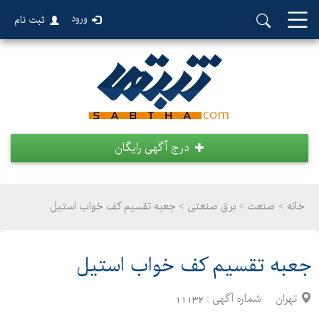
ورود
ثبت نام
درج آگهی رایگان
خانه >
صنعت
>
برق صنعتی > جعبه تقسیم کف خواب استیل
جعبه تقسیم کف خواب استیل
تهران
شماره آگهی :
11132