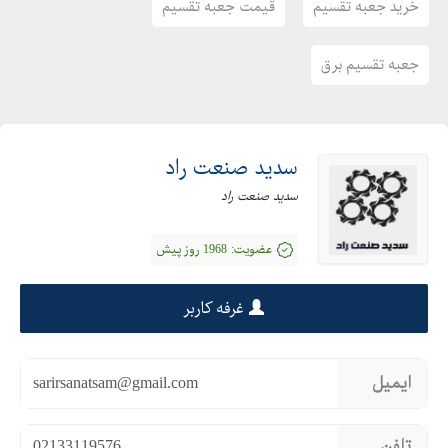
خرید جعبه تقسیم
قیمت جعبه تقسیم
جعبه تقسیم برق
سدید صنعت راد
سدید صنعت راد
عضویت:
1968 روز پیش
غرفه کاربر
ایمیل
sarirsanatsam@gmail.com
تلفن
02133119576