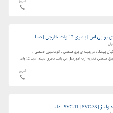
امروز
س | باطری 12 ولت خارجی | صبا
یان
بائیان پیشگام در زمینه ی برق صنعتی ، اتوماسیون صنعتی ،
الکترونیک صنعتی و تجهیزات برق صنعتی قادر به ارایه امور ذیل می باشد باطری سیلد اسید 12 ولت
امروز
SVC-11 | | دلتا