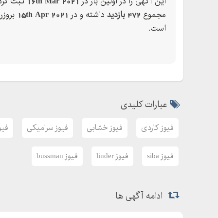
این آگهی را در اولین بار در
16th Mar 2021
ثبت کرده
جوابگوي شما در اسرع وقت میباشند.
مجموع
472 بازدید
داشته و در
15th Apr 2021
بروزر
است.
عبارات کلیدی
فیوز کاردی
فیوز خشابی
فیوز سرامیکی
فیو
فیوز siba
فیوز linder
فیوز bussman
ادامه آگهی ها