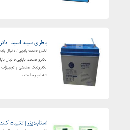
باطری سیلد اسید | باتری یو پی ا
الکترو صنعت بابایی / دانیال بابائ
الکترو صنعت بابایی/دانیال با
4.5 آمپر ساعت - ...
استابلایزر | تثبیت کننده ولتاژ |  SVC-33