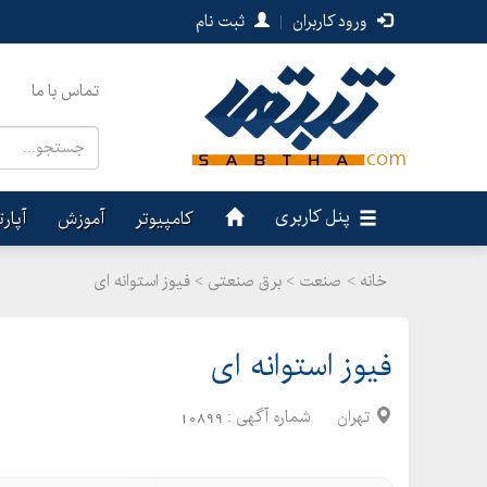
ورود کاربران
|
ثبت نام
تماس با ما
پنل کاربری
کامپیوتر
آموزش
آپار
خانه >
صنعت
>
برق صنعتی > فیوز استوانه ای
فیوز استوانه ای
تهران
شماره آگهی :
10899