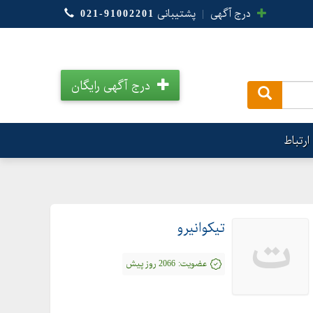
درج آگهی
|
پشتیبانی
021-91002201
درج آگهی رایگان
.
ارتباط
تیکوانیرو
ت
عضویت:
2066 روز پیش