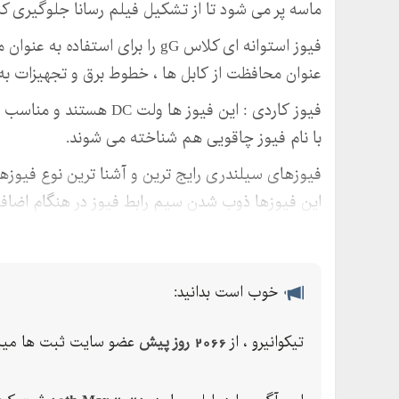
ماسه پر می شود تا از تشکیل فیلم رسانا جلوگیری کن
فیوز استوانه ای کلاس gG را برای اس
عنوان محافظت از کابل ها ، خطوط برق و تجهیزات به ک
فیوز کاردی : این فیوز ه
با نام فیوز چاقویی هم شناخته می شوند.
فیوزهای سیلندری رایج ترین و آشنا ترین نوع فیوزها بو
این فیوزها ذوب شدن سیم رابط فیوز در هنگام اضافه ب
شما می توانید برای خرید انواع فیوزهای کاردی، فی
فیوز های استوانه ای و مشاوره با مشاورین ما در ای
شماره تماس: -
خوب است بدانید:
دفتر مرکزی:
تیکوانیرو ، از
2066 روز پیش
عضو سایت ثبت ها میب
تهران، لاله زار جنوبی، کوچه بوشهری، مجتمع تجاری ت
جهت سفارش كالا و همچنين دريافت ليست قيمت عدد ر