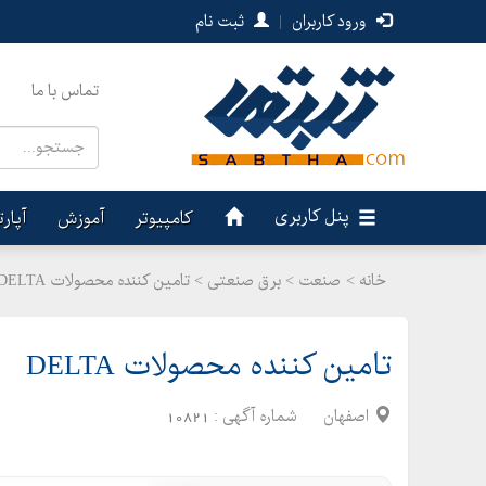
ورود کاربران
|
ثبت نام
تماس با ما
پنل کاربری
کامپیوتر
آموزش
آپار
خانه >
صنعت
>
برق صنعتی > تامین کننده محصولات DELTA
تامین کننده محصولات DELTA
اصفهان
شماره آگهی :
10821