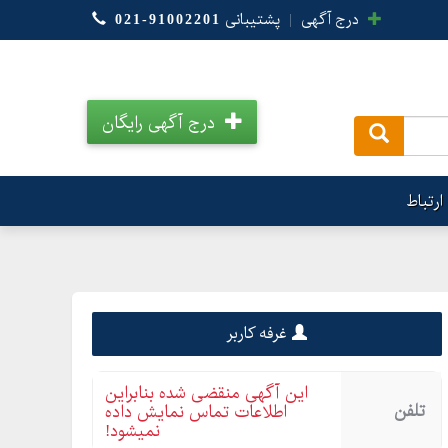
درج آگهی
|
پشتیبانی
021-91002201
درج آگهی رایگان
.
ارتباط
غرفه کاربر
این آگهی منقضی شده بنابراین
تلفن
اطلاعات تماس نمایش داده
نمیشود!