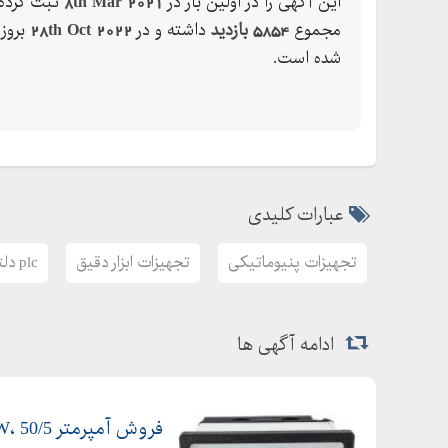
این آگهی را در اولین بار در
8th Mar 2021
ثبت کرده 
مجموع
5854 بازدید
داشته و در
28th Oct 2022
بروز
شده است.
عبارات کلیدی
تجهیزات پنیوماتیکی
تجهیزات ابزار دقیق
plc دلتا
ادامه آگهی ها
فروش آمپرمتر BEW، 50/5 سایز 96، 100/5A، سایز 72،200/5A