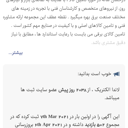
روز، از نیروهای متخصص و کارشناسان فنی با تجربه در زمینه های
مختلف صنعت برق بهره میگیرد . نقطه عطف این مجموعه ارائه مشاوره
فنی و تامین کالاهای اصلی و با کیفیت در صنایع مهم کشور است .
تامین کالای برقی می بایست با رعایت استاندارد ها ، مطابق با نیاز
دقیق مشتری باشد.
این مجموعه با مشارکت مستقیم تولیدکنندگان صنعت برق و الکتریک
بیشتر...
،جهت تامین کالاهای مورد نیاز پروژه های صنعت ساختمان،سازمان
ها،ارگان ها،شرکت های سازنده و کارخانجات سراسر کشور ،آماده
خوب است بدانید:
همکاری و ارائه خدمات می باشد. هم‌اکنون محصولات و خدمات ما به
سراسر ایران ارائه میشود و بر پایه استراتژی توسعه برآنیم تا در هر زمان
لاندا الکتریک ، از
2038 روز پیش
عضو سایت ثبت ها
بر تعداد این همکاران و مقاصد، افزوده شود.
میباشد.
کارشناسان این مجموعه با انجام مشاوره فنی دقیق در زمینه کالا و
تجهیزات مذکورتلاش میکنند تا کلیه پروسه خرید بدون اشتباه صورت
این آگهی را در اولین بار در
7th Mar 2021
ثبت کرده که در
پذیرد.
مجموع
502 بازدید
داشته و در
6th Apr 2021
بروزرسانی