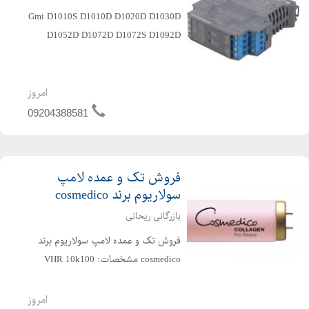
Gmi D1010S D1010D D1020D D1030D
D1052D D1072D D1072S D1092D
D5020D D5030D D5072D D5092D
امروز
09204388581
فروش تک و عمده لامپ
سولاریوم برند cosmedico
بازرگانی ریحانی
فروش تک و عمده لامپ سولاریوم برند
cosmedico مشخصات: VHR 10k100
plus S1 200W به طول ۲ متر تولید سال
۲۰۲۲ به همراه temporary energy fee
امروز