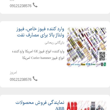
باسمن (Bussmann) فیوز کاردی باسمن
09121238576
(Bussmann) فیوزپیچ خور...
وارد کننده فیوز خاص، فیوز
ولتاژ بالا برای مصارف نفت
بازرگانی ریحانی
واردکننده انواع فیوز GE امریکا واردکننده
انواع فیوز Cutler hammer امریکا
واردکننده انواع فیوز Little fuse امریکا
واردکننده انواع فیوز SIBA آلمان
امروز
واردکننده انواع فیوز S&C Electric امر...
09121238576
نمایندگی فروش محصولات
ABB