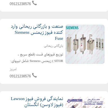
T12-c که داخل لامپ قرار دارد Made in
09121238576
Germany Pro...
صنعت و بازرگانی ریحانی وارد
کننده فیوز زیمنس Siemens
Fuse
بازرگانی ریحانی
توزیع فیوزهای فست (قطع سریع ،
SITOR ) زیمنس Siemens شامل تیپهای:
فیوز زیمنس Siemensکاردی فیوز زیمنس
امروز
Siemens استوانه ای فیوز زیمنس
09121238576
Siemensاف و یو فیوز زیمنس Siemens
کف خواب فیوزهای aR/ g...
نمایندگی فروش فیوز Lawson
(فیوز لاوسن) انگستان