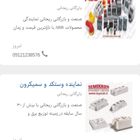
بازرگانی ریحانی
صنعت و بازرگانی ریحانی نمایندگی
محصولات ABB با نازلترین قیمت و زمان
تحویل کوتاه. - کنتاکتورهاي ) فرمان-
قدرت-مدولار-ميني کنتاکتور-کنتاکتور
امروز
خازني ( ABB - رله هاي حرارتي ABB يا
09121238576
بيمتال قابل نصب ر...
نماینده وستکد و سمیکرون
بازرگانی ریحانی
صنعت و بازرگانی ریحانی با بیش از ۳۰
سال سابقه در زمینه توزیع برق و
ملزومات صنعتی توانسته است در صنعت
کشور بخوبی بدرخشد. این فروشگاه با بهره
گیری از علم روز دنیا و کادری مجرب
امروز