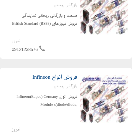
بازرگانی ریحانی
صنعت و بازرگانی ریحانی نمایندگی
فروش فیوز های British Standard (BS88)
از جمله NS ، NIT، J ، LSCA ، LSCB ، SS
، TB ، TBC ، TKF ، TIS ، TIA ، PTC ،
امروز
TFP ، و غیره با مارک لاوسن انگلستان در
09121238576
ایران را ...
فروش انواع Infineon
بازرگانی ریحانی
فروش انواع Infineon(Eupec) Germany
Module s(diode/diode,
thyristor/thyristor, thyristor/diode,
diode/thyristor) IPMs IGBT modules
and drivers Diode Bridges Disc Type
امروز