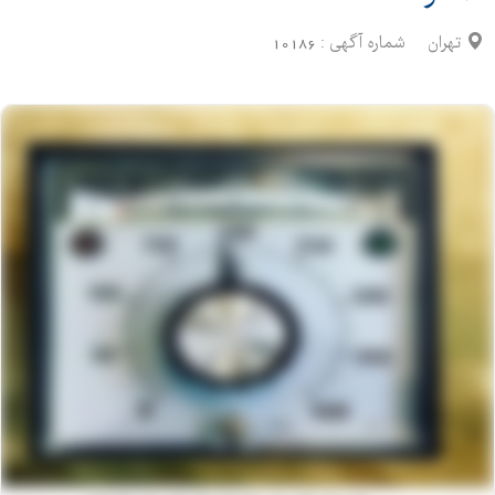
تهران
شماره آگهی :
10186