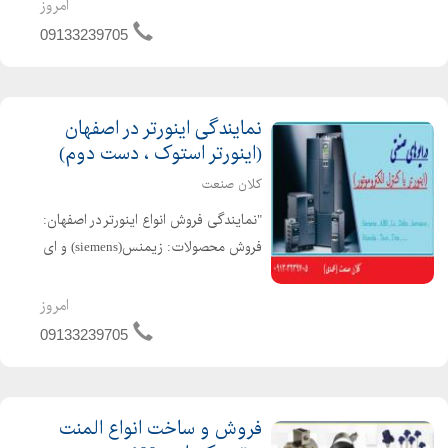
برند های چینی گیج ها به صورت :
امروز
روغنی و خشک به صورت : تابلویی یا
09133239705
ایستاده در ابعا...
نمایندگی اینورتر در اصفهان
(اینورتر استوک ، دست دوم)
کلان صنعت
"نمایندگی فروش انواع اینورتر در اصفهان:
فروش محصولات: زیمنس(siemens) و ای
بی بی(ABB) واشنایدر (schneider)
نماینده فروش اینورتر : اینورتر های ال
امروز
اس(ls) و دلتا (delta) و تکو(teco) و
09133239705
تتا(teta) ...
فروش و ساخت انواع المنت