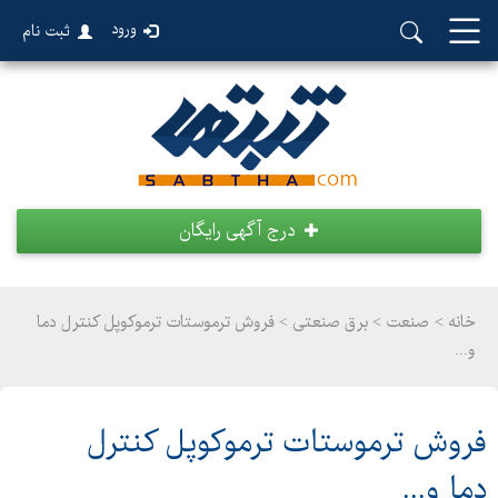
ورود
ثبت نام
درج آگهی رایگان
خانه >
صنعت
>
برق صنعتی > فروش ترموستات ترموکوپل کنترل دما
و...
فروش ترموستات ترموکوپل کنترل
دما و...