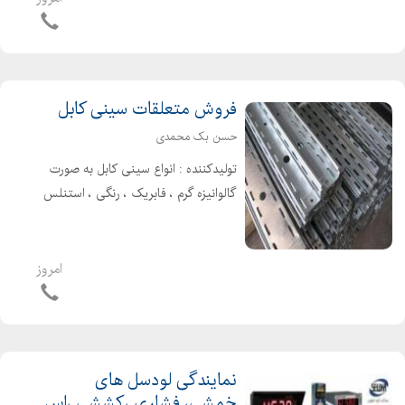
بهره قرار می گیرد . انواع سینی کابل عبار...
فروش متعلقات سینی کابل
حسن بک محمدی
تولیدکننده : انواع سینی کابل به صورت
گالوانیزه گرم ، فابریک ، رنگی ، استنلس
استیل و آلومینیوم با پانچ های متنوع
فروش به صورت کلی و جزیی پخش و
ارسال به سراسر تهران و شهرستان ها :
امروز
بست چنگالی - بس...
نمایندگی لودسل های
خمشی، فشاری ،کششی ،اس