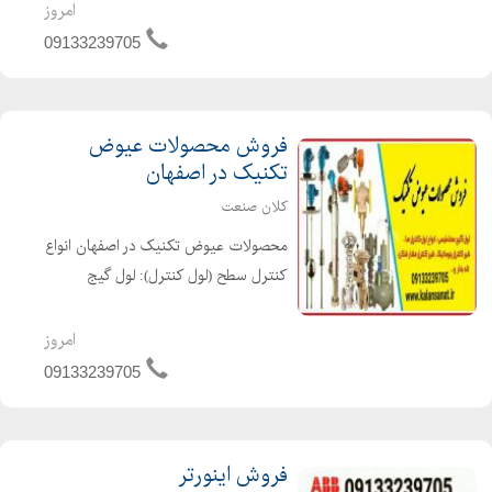
، پاور کنترل ، دلتا کنترل ، پکنز و انواع
امروز
برند های چینی گیج ها به صورت :
09133239705
روغنی و خشک به صورت : تابلویی یا
ایستاده در ابعا...
فروش محصولات عیوض
تکنیک در اصفهان
کلان صنعت
محصولات عیوض تکنیک در اصفهان انواع
کنترل سطح (لول کنترل): لول گیج
مغناطیسی، کنترل سطح
مغناطیسی،فلوسوئیچ،لول سوئیچ
امروز
مایعات،لول ترانسمیتر، شیرکنترلی(کنترل
09133239705
ولو):شیرپنوماتیکی،کنترل کننده
خودکارحرارت،ک...
فروش اینورتر