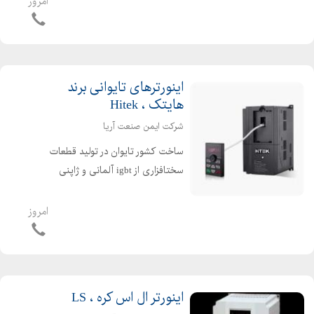
امروز
میشود که از کیفیت و قیمت...
اینورترهای تایوانی برند
هایتک ، Hitek
شرکت ایمن صنعت آریا
ساخت کشور تایوان در تولید قطعات
سختافزاری از igbt آلمانی و ژاپنی
استفاده شده است که از کیفیت بالایی
برخوردار است. از توان ۰,۷۵ کیلووات تا
امروز
۱۰۰۰ کیلووات ورودی های تکفاز و ورودی
های سه فاز مجموعه...
اینورتر ال اس کره ، LS