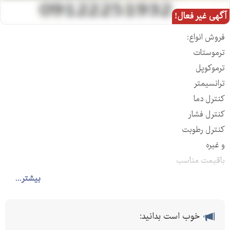
آگهی غیر فعال!
فروش انواع:
ترموستات
ترموکوپل
ترانسيمتر
کنترل دما
کنترل فشار
کنترل رطوبت
و غيره
باقيمت مناسب
واتس اپ
بیشتر...
خوب است بدانید: