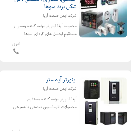
شکل برند سوها
شرکت ایمن صنعت آریا
مجموعه آرتا اینورتر عرضه کننده رسمی و
مستقیم لودسل های کره ای سوها
SEWHA انوع لودسل با وزن های مختلف
امروز
برای کاربردهای متفاون ( کششی فشاری -
خمشی - s شکل - مینیاتوری یا سکه
ای...) نمایشگر وزن جه...
اینورتر آیمستر
شرکت ایمن صنعت آریا
آرتا اینورتر عرضه کننده مستقیم
محصولات اتوماسیون صنعتی با همراهی
تیم پشتیبانی تخصصی در کنار شماست.
اینورتر های آیمستر در سری ها سبک و
سنگین به ترتیب U1 ,C1, A1, E1 تولید