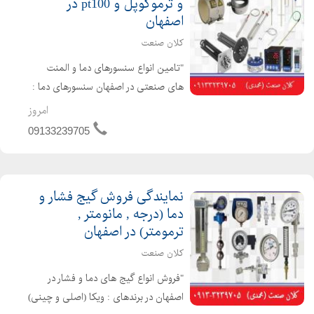
و ترموکوپل و pt100 در
اصفهان
کلان صنعت
"تامین انواع سنسورهای دما و المنت
های صنعتی در اصفهان سنسورهای دما :
ترموکوبل ، سنسوردمای مقاومتی
امروز
(pt100,pt1000,ni100,...) و ترموول ها و.....
09133239705
المنت های صنعتی: المنت های فشنگی
، المنت های میله ای...
نمایندگی فروش گیج فشار و
دما (درجه , مانومتر ,
ترمومتر) در اصفهان
کلان صنعت
"فروش انواع گیج های دما و فشار در
اصفهان در برندهای : ویکا (اصلی و چینی)