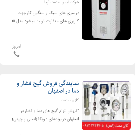
شرکت ایمن صنعت آریا
در سری های سبک و سنگین کار جهت
کاربری های متفاوت تولید میشود مدل g100
مدل h100 مدل ig5a مدل ip5a مدل is7
مدل m100 مدل s100 ۱۵ ماه گارانتی و ۱۰
سال خدمات پس از فروش گروه بازرگانی
امروز
آرتا اینور...
نمایندگی فروش گیج فشار و
دما در اصفهان
کلان صنعت
"فروش انواع گیج های دما و فشار در
اصفهان در برندهای : ویکا (اصلی و چینی)
، پاور کنترل ، دلتا کنترل ، پکنز و انواع