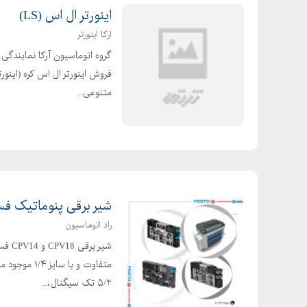
اینورتر ال اس (LS)
ارکا اینورتر
فروش اینورتر ال اس کره (اینور
متنوعی...
شیر برقی پنوماتیک فستو مدل 18
راد اتوماسیون
شیر 
۵/۲ تک سیگنال،...