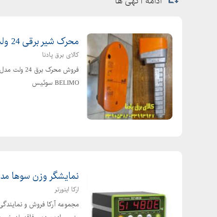
ادامه آگهی ها
محرک شیر برقی 24 ولت بلیمو مدل BELOMO AV24-MFT
کالای برق پادنا
BELIMO سوئیس
نمایشگر وزن سوها مدل 480E
ارکا اینورتر