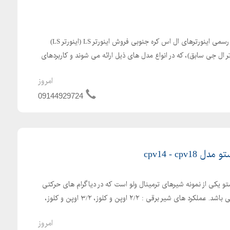
گروه اتوماسیون آرکا نمایندگی رسمی اینورترهای ال اس کره جنوبی فروش اینورتر LS (اینورتر LS)
تر ال جی سابق)، که در انواع مدل های ذیل ارائه می شوند و کاربردهای
امروز
09144929724
cpv14 - cpv
برقی CPV18 و CPV14 فستو یکی از نمونه شیرهای ترمینال ولو است که در دیاگرام های حرکتی
متفاوت و با سایز ۱/۴ موجود می باشد. عملکرد های شیر برقی : ۲/۲ اوپن و کلوز، ۳/۲ اوپن و کلوز،
امروز