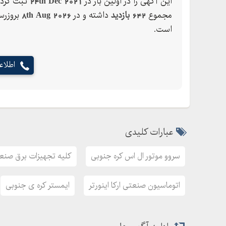
این آگهی را در اولین بار در
24th Dec 2021
ثبت کرده
بهترین قیمت و بیشترین تخفیف
مجموع
642 بازدید
داشته و در
8th Aug 2026
بروزرس
تخفیف ویژه جهت همکاران و صنعتگران محترم
است.
شماره های تماس
09144929724
اطلا
09139589824
09330794548
عبارات کلیدی
سروو موتور ال اس کره جنوبی
کلیه تجهیزات برق صنع
اتوماسیون صنعتی ارکا اینورتر
ایمستر کره ی جنوبی