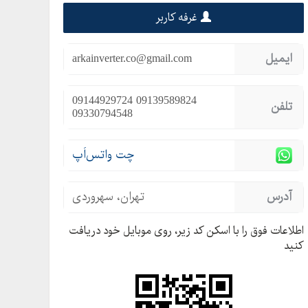
غرفه کاربر
ایمیل
arkainverter.co@gmail.com
09144929724 09139589824
تلفن
09330794548
چت واتس‌اَپ
آدرس
تهران، سهروردی
اطلاعات فوق را با اسکن کد زیر، روی موبایل خود دریافت
کنید