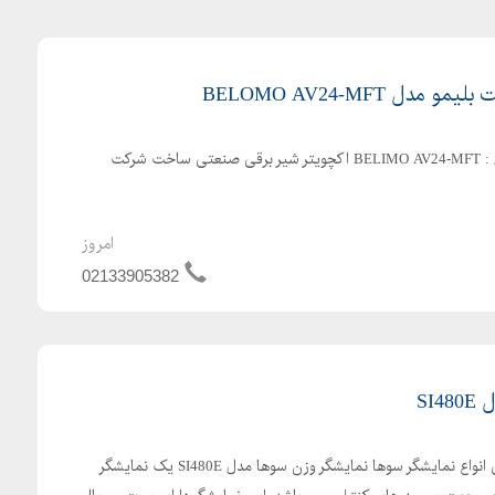
فروش محرک برق 24 ولت مدل : BELIMO AV24-MFT اکچویتر شیر برقی صنعتی ساخت شرکت
امروز
02133905382
SI
مجموعه آرکا فروش و نمایندگی انواع نمایشگر سوها نمایشگر وزن سوها مدل SI480E یک نمایشگر