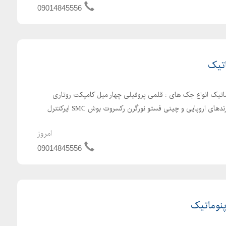
09014845556
تیک
اتیک انواع جک های : قلمی پروفیلی چهار میل کامپکت روتاری
رادلس کشویی جک راهنمادار برندهای اروپایی و چینی فستو نورگرن رکسروت بوش SMC ایرکنترل
امروز
09014845556
پنوماتیک