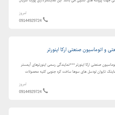
جی جهت پروسه های کنترلی می باشد. این نمایشگر دارای پورت سریال
امروز
09144929724
ی و اتوماسیون صنعتی ارکا اینورتر
ماسیون صنعتی ارکا اینورتر ***نمایندگی رسمی اینورترهای آیمستر
هایتک تایوان لودسل های سوها ساخت کره جنوبی کلیه محصولات
امروز
09144929724