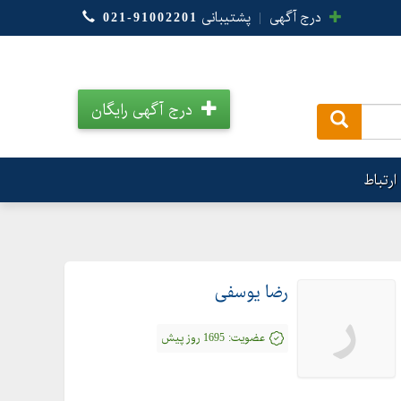
درج آگهی
|
پشتیبانی
021-91002201
درج آگهی رایگان
.
ارتباط
رضا یوسفی
ر
عضویت:
1695 روز پیش