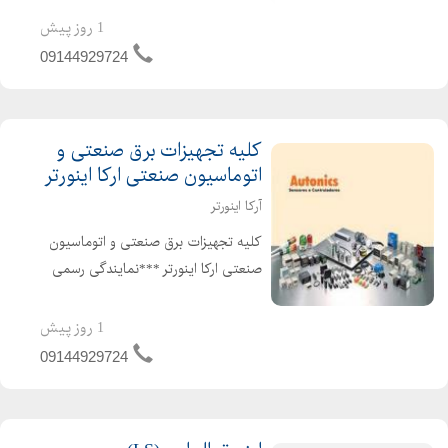
فاقد رله خروجی جهت پروسه های کنترلی
1 روز پیش
می باشد. این نمایشگر دارای پورت سریال
09144929724
RS485 جهت شبکه شدن ...
کلیه تجهیزات برق صنعتی و
اتوماسیون صنعتی ارکا اینورتر
آرکا اینورتر
کلیه تجهیزات برق صنعتی و اتوماسیون
صنعتی ارکا اینورتر ***نمایندگی رسمی
اینورترهای آیمستر کره جنوبی ال اس کره
جنوبی هایتک تایوان لودسل های سوها
1 روز پیش
ساخت کره جنوبی کلیه محصولات
09144929724
آتونیکس کره جنوبی ...