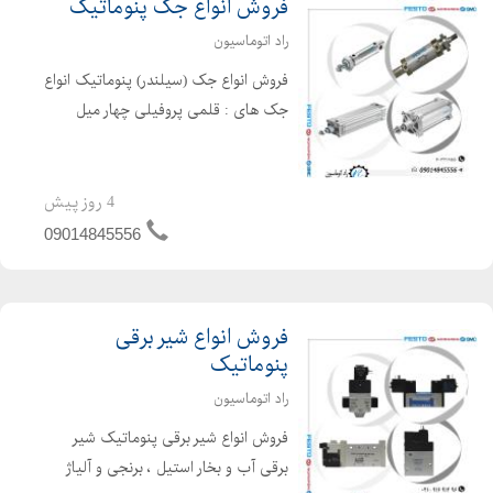
فروش انواع جک پنوماتیک
راد اتوماسیون
فروش انواع جک (سیلندر) پنوماتیک انواع
جک های : قلمی پروفیلی چهار میل
کامپکت روتاری رادلس کشویی جک
راهنمادار برندهای اروپایی و چینی فستو
نورگرن رکسروت بوش SMC ایرکنترل
4 روز پیش
LMC شاکو تع...
09014845556
فروش انواع شیر برقی
پنوماتیک
راد اتوماسیون
فروش انواع شیر برقی پنوماتیک شیر
برقی آب و بخار استیل ، برنجی و آلیاژ