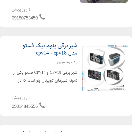
برش اتومات توری فیلتر هوا. قابل توجه
تولید کنندگان فیلترهوا سبک وسنگین ،
1 روز پیش
گروه صنعتی بهان تکنیک ،دستگاه برش
09190753450
اتومات توری های فیلت...
شیر برقی پنوماتیک فستو
مدل cpv14 - cpv18
راد اتوماسیون
شیر برقی CPV18 و CPV14 فستو یکی از
نمونه شیرهای ترمینال ولو است که در
دیاگرام های حرکتی متفاوت و با سایز ۱/۴
موجود می باشد. عملکرد های شیر برقی :
4 روز پیش
۲/۲ اوپن و کلوز، ۳/۲ اوپن و کلوز، ۵/۲
09014845556
تک سیگنال،...