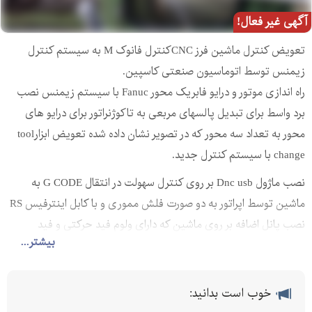
آگهی غیر فعال!
تعویض کنترل ماشین فرز CNCکنترل فانوک M به سیستم کنترل
زیمنس توسط اتوماسیون صنعتی کاسپین.
راه اندازی موتور و درایو فابریک محور Fanuc با سیستم زیمنس نصب
برد واسط برای تبدیل پالسهای مربعی به تاکوژنراتور برای درایو های
محور به تعداد سه محور که در تصویر نشان داده شده تعویض ابزارtool
change با سیستم کنترل جدید.
نصب ماژول Dnc usb بر روی کنترل سهولت در انتقال G CODE به
ماشین توسط اپراتور به دو صورت فلش مموری و با کابل اینترفیس RS
نصب پانل اضافه بر روی ماشین که دارای ولوم فید حرکتی و فید
بیشتر...
اسپیندل می باشد برای سهولت آسان و سریع این امکان را به اپراتور می
دهد که دستوری آن به پانل MCP سریعتر و عملکرد آن بهتر گردد.
خوب است بدانید:
اتوماسیون صنعتی کاسپین همیشه سعی در این داشته که بهترین راه