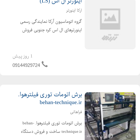
اینورتر ال اس (LS)
ارکا اینورتر
گروه اتوماسیون آرکا نمایندگی رسمی
اینورترهای ال اس کره جنوبی فروش
اینورتر LS (اینورتر LS) فروش اینورتر ال
اس کره (اینورتر ال جی سابق)، که در انواع
مدل های ذیل ارائه می شوند و کاربردهای
1 روز پیش
متنوعی...
09144929724
برش اتومات توری فیلترهوا.
behan-technique.ir
فراهانی
برش اتومات توری فیلترهوا. behan-
technique.ir ساخت و فروش دستگاه