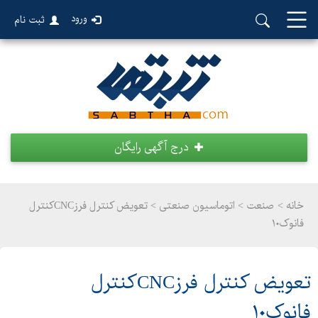
ورود
ثبت نام
درج آگهی رایگان
خانه >
صنعت
>
اتوماسیون صنعتی > تعویض کنترل فرزCNCکنترل
فانوک۱۰
تعویض کنترل فرزCNCکنترل
فانوک۱۰