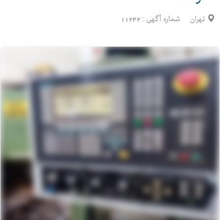
تهران
شماره آگهی :
11242