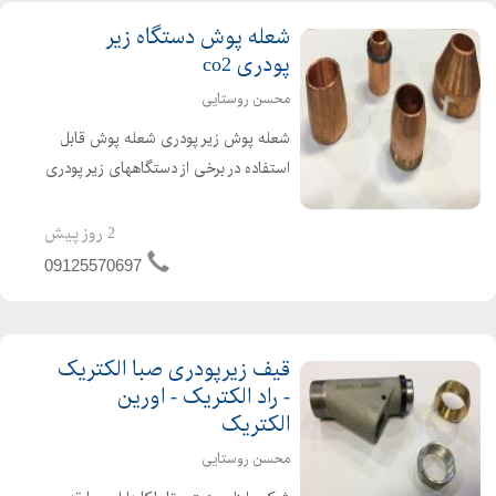
شعله پوش دستگاه زیر
پودری co2
محسن روستایی
شعله پوش زیر پودری شعله پوش قابل
استفاده در برخی از دستگاههای زیر پودری
(مانند اورین الکتریک ، گام الکتریک ،
صبا الکتریک و راد الکتریک) ساخته شده
2 روز پیش
از جنس مس با قیمت مناسب. جهت
09125570697
اطلاعات بیشتر با کا...
قیف زیرپودری صبا الکتریک
- راد الکتریک - اورین
الکتریک
محسن روستایی