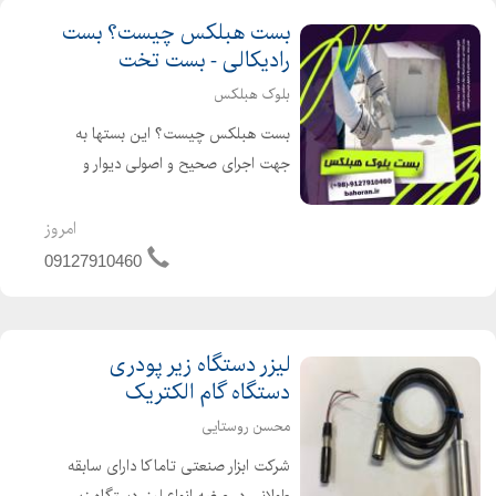
بست هبلکس چیست؟ بست
رادیکالی - بست تخت
بلوک هبلکس
بست هبلکس چیست؟ این بستها به
جهت اجرای صحیح و اصولی دیوار و
اتصال درست دیوارها به یکدیگر بر اساس
پیوست ششم آیین نامه ۲۸۰۰ زلزله ایران
امروز
تهیه و در اختیار مهندسین و سازندگان
09127910460
گرامی قرار داده میشود. ...
لیزر دستگاه زیر پودری
دستگاه گام الکتریک
محسن روستایی
شرکت ابزار صنعتی تاماکا دارای سابقه
طولانی در عرضه انواع لیزر دستگاه زیر