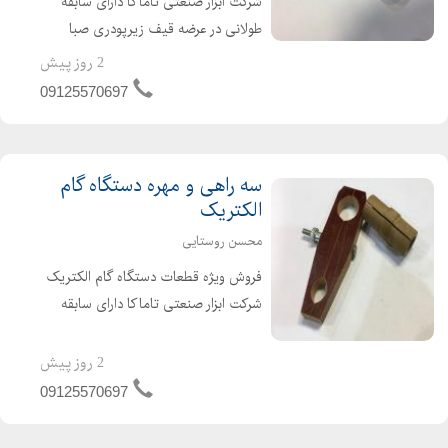
شرکت ابزار صنعتی تاماکا دارای سابقه
طولانی در عرضه قیف زیرپودری صبا
الکتریک - راد الکتریک - اورین الکتریک
2 روز پیش
انواع قیف زیر پودری نازل زیر پودری رابط
09125570697
نازل لیفه سه راهی جهت اطلاعات بیشتر
با کارشنا...
سه راهی و مهره دستگاه گام
الکتریک
محسن روستایی
فروش ویژه قطعات دستگاه گام الکتریک
شرکت ابزار صنعتی تاماکا دارای سابقه
طولانی در فروش و عرضه سه راهی و مهره
دستگاه گام الکتریک
2 روز پیش
09125570697