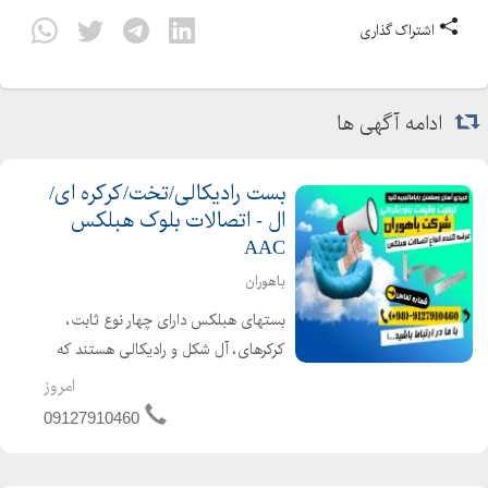
اشتراک گذاری
ادامه آگهی ها
بست رادیکالی/تخت/کرکره ای/
ال - اتصالات بلوک هبلکس
AAC
باهوران
بستهای هبلکس دارای چهار نوع ثابت،
کرکرهای، آل شکل و رادیکالی هستند که
هر کدام نحوهی اجرای خاص خودش را
امروز
دارد اما در نهایت تمام بستها با هدف
09127910460
مقاوم سازی دیوار در برابر زلزله به وسیلهی
اتصال درست ب...