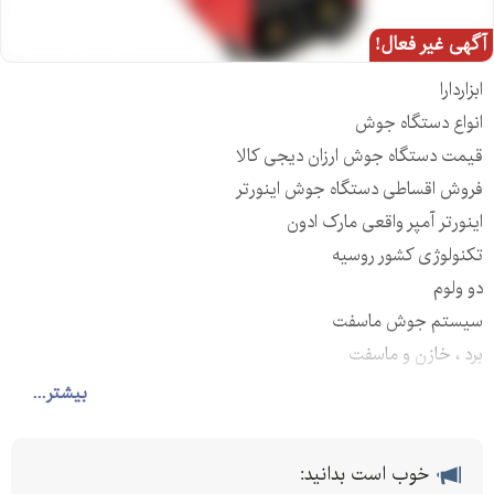
آگهی غیر فعال!
ابزاردارا
انواع دستگاه جوش
قیمت دستگاه جوش ارزان دیجی کالا
فروش اقساطی دستگاه جوش اینورتر
اینورتر آمپر واقعی مارک ادون
تکنولوژی کشور روسیه
دو ولوم
سیستم جوش ماسفت
برد ، خازن و ماسفت
مخصوص الکترود و
بیشتر...
کارایی در حد رکتیفایر
همراه با لوازم کامل نظیر کابل و انبر اتصال و جوش ، ماسک ، قلم و
خوب است بدانید:
فرچه