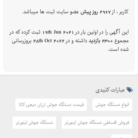
کیفیت عالی و درجه ------------------------------------------------------------
کاربر ، از
2967 روز پیش
عضو سایت ثبت ها میباشد.
---------
امکان خرید حضوری و ارسالی
این آگهی را در اولین بار در
19th Jun 2021
ثبت کرده که در
ارسال به سراسر کشور
مجموع
2300 بازدید
داشته و در
28th Oct 2022
بروزرسانی
شده است.
جهت سفارش از قسمت "اطلاعات تماس" استفاده شود
نشانی: میدان حسن آباد ، روبروی بیمارستان سینا ، کوچه جهانگردی
پاساژ اصل ایمنی پلاک
تلفن همراه: قسمت اطلاعات تماس
عبارات کلیدی
انواع دستگاه جوش
قیمت دستگاه جوش ارزان دیجی کالا
فروش اقساطی دستگاه جوش اینورتر
دستگاه جوش اینورتر