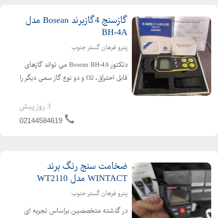
گازسنج 4گازبرند Bosean مدل
BH-4A
پترو فرهان گستر جنوب
دتکتور Bosean BH-4A می تواند گازهای
قابل احتراق، O2 و دو نوع گاز سمی دیگر را
به طور مداوم و همزمان تشخیص دهد .و
مناسب برای مصارف محیط های که نیاز
3 روز پیش
به ضد انفجار یا نشت گاز سمی است،
02144584619
مانند کانال های زی...
ضخامت سنج رنگ برند
WINTACT مدل WT2110
پترو فرهان گستر جنوب
در گذشته متخصصین براساس تجربه ای