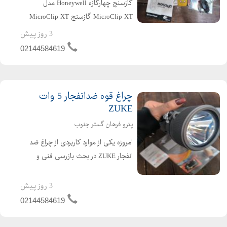
گازسنج چهارگازه Honeywell مدل
MicroClip XT گازسنج MicroClip XT
یک دتکتور پرتابل و صنعتی برای پایش
3 روز پیش
همزمان ۴ گاز خطرناک در محیطهای
02144584619
کاری مانند نفت و گاز، پتروشیمی،
کارخانجات و فضاهای بسته است. ...
چراغ قوه ضدانفجار 5 وات
ZUKE
پترو فرهان گستر جنوب
امروزه یکی از موارد کاربردی از چراغ ضد
انفجار ZUKE در بحث بازرسی فنی و
کاربردی ، نمونه های ضد انفجار با باتری
پشتیبان شارژی هستند . نمونه مطرح از
3 روز پیش
این چراغ های ضد انفجار در حوزه بازرسی
02144584619
برند زاک می ب...