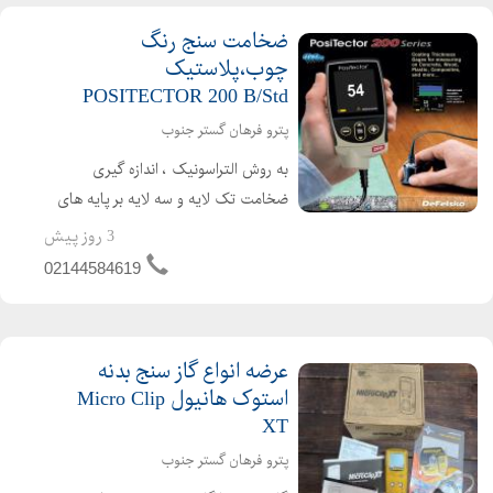
ضخامت سنج رنگ
چوب،پلاستیک
POSITECTOR 200 B/Std
پترو فرهان گستر جنوب
به روش التراسونیک ، اندازه گیری
ضخامت تک لایه و سه لایه بر پایه های
غیر فلزی و پلیمری (لاستیک
3 روز پیش
،پلاستیک،بتن، چوب،آسفالت،مواد
02144584619
کامپوزیت و ) رنج اندازه گیری: 13 1000
میکرون قابلیت منحصر به ...
عرضه انواع گاز سنج بدنه
استوک هانیول Micro Clip
XT
پترو فرهان گستر جنوب