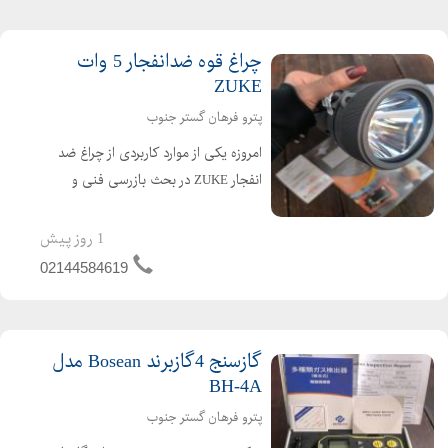
کارخانجات و فضاهای بسته است. ...
چراغ قوه ضدانفجار 5 وات
ZUKE
پترو فرهان گستر جنوب
امروزه یکی از موارد کاربردی از چراغ ضد
انفجار ZUKE در بحث بازرسی فنی و
کاربردی ، نمونه های ضد انفجار با باتری
پشتیبان شارژی هستند . نمونه مطرح از
1 روز پیش
این چراغ های ضد انفجار در حوزه بازرسی
02144584619
برند زاک می ب...
گازسنج 4گازبرند Bosean مدل
BH-4A
پترو فرهان گستر جنوب