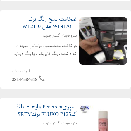
ضخامت سنج رنگ برند
WINTACT مدل WT2110
پترو فرهان گستر جنوب
در گذشته متخصصین براساس تجربه ای
که داشتند، رنگ فابریک و یا رنگ دوباره
خودرو را تشخیص می دادند. اما امروزه با
افزایش صنعت دیتیلینگ، تشخیص این
1 روز پیش
موضوع بدون ابزار با خطاهای زیادی روبرو
02144584619
خواهد شد. به همی...
اسپریPenetrant مایعات نافذ
کدFLUXO P125 برندSREM
پترو فرهان گستر جنوب