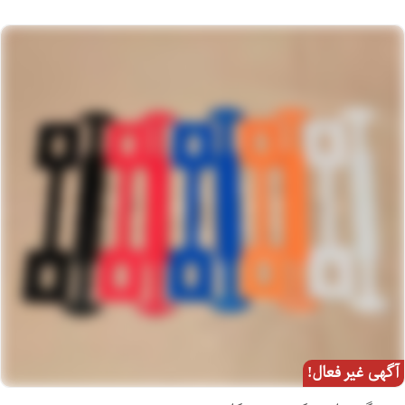
آگهی غیر فعال!