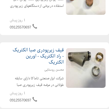
استفاده در برخی از دستگاههای زیر پودری
(مانند اورین الکتریک ، گام الکتریک ،
صبا الکتریک و راد الکتریک) ساخته شده
1 روز پیش
از جنس مس با قیمت مناسب. جهت
09125570697
اطلاعات بیشتر با کا...
قیف زیرپودری صبا الکتریک
- راد الکتریک - اورین
الکتریک
محسن روستایی
شرکت ابزار صنعتی تاماکا دارای سابقه
طولانی در عرضه قیف زیرپودری صبا
الکتریک - راد الکتریک - اورین الکتریک
1 روز پیش
انواع قیف زیر پودری نازل زیر پودری رابط
09125570697
نازل لیفه سه راهی جهت اطلاعات بیشتر