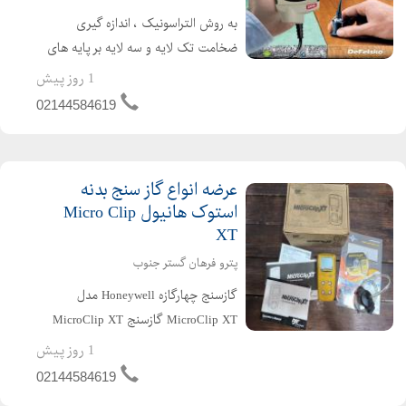
به روش التراسونیک ، اندازه گیری
ضخامت تک لایه و سه لایه بر پایه های
غیر فلزی و پلیمری (لاستیک
1 روز پیش
،پلاستیک،بتن، چوب،آسفالت،مواد
02144584619
کامپوزیت و ) رنج اندازه گیری: 13 1000
میکرون قابلیت منحصر به ...
عرضه انواع گاز سنج بدنه
استوک هانیول Micro Clip
XT
پترو فرهان گستر جنوب
گازسنج چهارگازه Honeywell مدل
MicroClip XT گازسنج MicroClip XT
یک دتکتور پرتابل و صنعتی برای پایش
1 روز پیش
همزمان ۴ گاز خطرناک در محیطهای
02144584619
کاری مانند نفت و گاز، پتروشیمی،