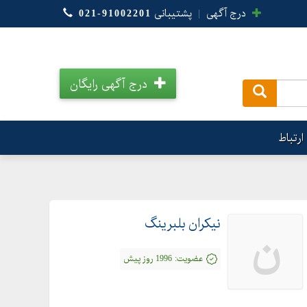
درج آگهی
|
پشتیبانی
021-91002201
درج آگهی رایگان
.
ارتباط
نیکران بلبرینگ
ن
عضویت:
1996 روز پیش