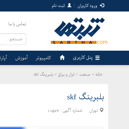
ورود کاربران
|
ثبت نام
تماس با ما
پنل کاربری
کامپیوتر
آموزش
آپار
خانه >
صنعت
>
ابزار و یراق > بلبرینگ skf
بلبرینگ skf
تهران
شماره آگهی :
10572