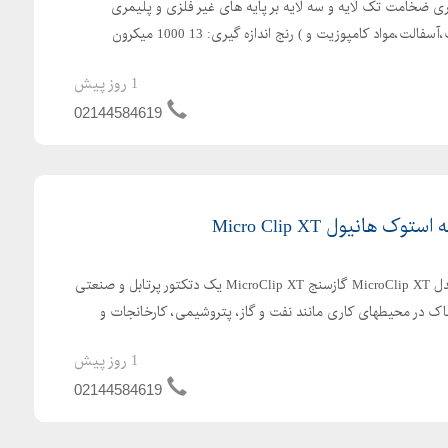
یری ضخامت تک لایه و سه لایه بر پایه های غیر فلزی و پلیمری
(لاستیک ،پلاستیک،بتن، چوب،آسفالت،مواد کامپوزیت و ) رنج اندازه گیری: 13 1000 میکرون
1 روز پیش
02144584619
 هانیول Micro Clip XT
گازسنج چهارگازه Honeywell مدل MicroClip XT گازسنج MicroClip XT یک دتکتور پرتابل و صنعتی
مزمان ۴ گاز خطرناک در محیطهای کاری مانند نفت و گاز، پتروشیمی، کارخانجات و
1 روز پیش
02144584619