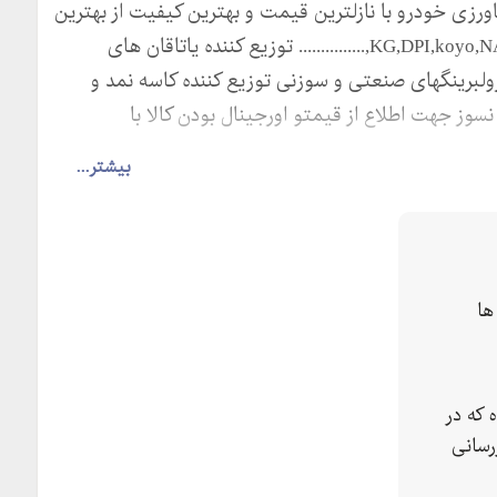
ورزی خودرو با نازلترین قیمت و بهترین کیفیت از بهترین
برندهای جهان KG,DPI,koyo,NACHI,SKF,FAG,TIMKEN ,URB ,ZKL,............... توزیع کننده یاتاقان های
توزیع کننده انواع رولبرینگهای صنعتی و سوزنی توزیع کننده کاسه نمد و
وز جهت اطلاع از قیمتو اورجینال بودن کالا با
بیشتر...
ها
 که در
رسانی