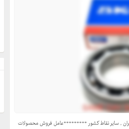
ل
رینگ skf واردات و پخش بلبرینگ skf در تهران , سایر نقاط کشور *********عامل فروش محصولات