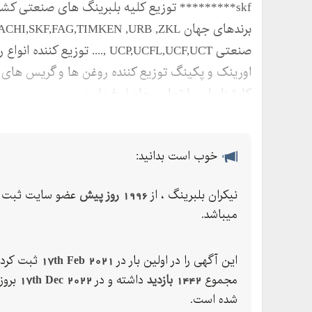
skf********* توزیع کلیه بلبرینگ های صنعتی کشا
صنعتی UCP,UCFL,UCF,UCT ,.... 
اورینک و پکینگ توزیع کننده روغن ها و گریس های نس
کارشناسان ما تماس حاصل فرمایید
خوب است بدانید:
نیکران بلبرینگ ، از
1996 روز پیش
عضو سایت ثبت 
میباشد.
این آگهی را در اولین بار در
17th Feb 2021
ثبت کرده
مجموع
1442 بازدید
داشته و در
17th Dec 2022
بروز
شده است.