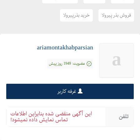
فروش بذر پیرولا
خرید بذرپیرولا
ariamontakhabparsian
a
عضویت:
1949 روز پیش
غرفه کاربر
این آگهی منقضی شده بنابراین اطلاعات
تلفن
تماس نمایش داده نمیشود!