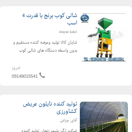
شالی کوب برنج با قدرت 4
اسب
shayan kala1
شایان کالا تولید وعرضه کننده مستقیم و
بدون واسطه دستگاه های شالی کوب
خانگی ، شالی کوب و سفید کننده
کارگاهی برنج و دستگاه شالی کوب سیار
امروز
با بهترین کیفیت و کمترین افت محصول.
09148015541
دستگاه شالی کوب شایان کال...
تولید کننده نایلون عریض
کشاورزی
آقای چراغی
شرکت ارگ پلیمر زنجان تولید کننده