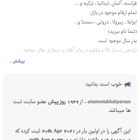
فرانسه، آلمان ،ایتالیا ، ترکیه و.....
تمام ارقام موجود در بازار:
ایزابلا ، پیرولا ، دروتی ، سمنتا و...
(شما نام ببرید)
بذر سال موجود است
باردهی بسیار بالا و مقاوم در برابر آفات و بیماری های موجود
بذر مناسب تمام خاک ها موجواست
بیشتر...
مسئولان فروش و ارائه خدمات شرکت جوانه صنعت آریا منتخب:
خطوط ثابت جهت ارتباط:
خوب است بدانید:
-
ariamontakhabparsian ، از
1949 روز پیش
عضو سایت ثبت
در صورت تماس و عدم پاسخگویی تمامی شماره ها دارای واتساپ
ها میباشد.
تلگرام و.... میباشند که میتوانید بصورت ساعته با ما در ارتباط باشید
این آگهی را در اولین بار در
20th Apr 2021
ثبت کرده که
در مجموع
805 بازدید
داشته و در
27th Aug 2023