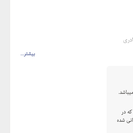
ادری
بیشتر...
یباشد.
که در
نی شده