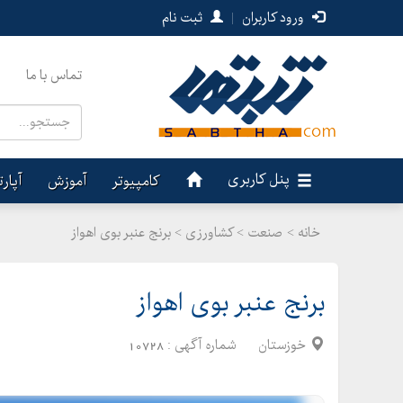
ورود کاربران
|
ثبت نام
تماس با ما
پنل کاربری
کامپیوتر
آموزش
آپار
خانه >
صنعت
>
کشاورزی > برنج عنبر بوی اهواز
برنج عنبر بوی اهواز
خوزستان
شماره آگهی :
10728