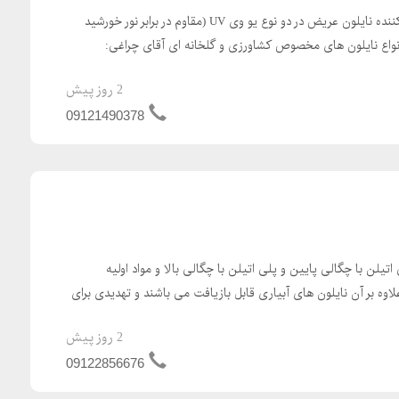
شرکت ارگ پلیمر زنجان تولید کننده نایلون عریض در دو نوع یو وی UV (مقاوم در برابر نور خورشید
 انواع نایلون های مخصوص کشاورزی و گلخانه ای آقای چراغی:
2 روز پیش
09121490378
 اتیلن با چگالی پایین و پلی اتیلن با چگالی بالا و مواد اولیه
لاوه بر آن نایلون های آبیاری قابل بازیافت می باشند و تهدیدی برای
2 روز پیش
09122856676