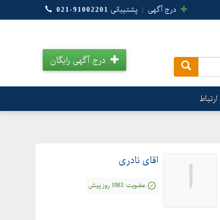
درج آگهی
|
پشتیبانی
021-91002201
درج آگهی رایگان
.
ارتباط
اقای نادری
ا
عضویت:
1983 روز پیش