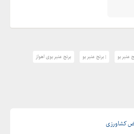
ج عنبر بو
| برنج عنبر بو
برنج عنبر بوی اهواز
ریض کشاورزی