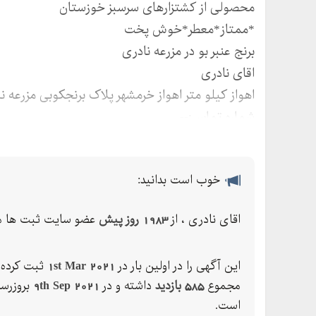
محصولی از کشتزارهای سرسبز خوزستان
*ممتاز*معطر*خوش پخت
برنج عنبر بو در مزرعه نادری
اقای نادری
اهواز کیلو متر اهواز خرمشهر پلاک برنجکوبی مزرعه ن
شماره تماس:--
خوب است بدانید:
اقای نادری ، از
1983 روز پیش
عضو سایت ثبت ها م
این آگهی را در اولین بار در
1st Mar 2021
ثبت کرده 
مجموع
585 بازدید
داشته و در
9th Sep 2021
بروزرسا
است.