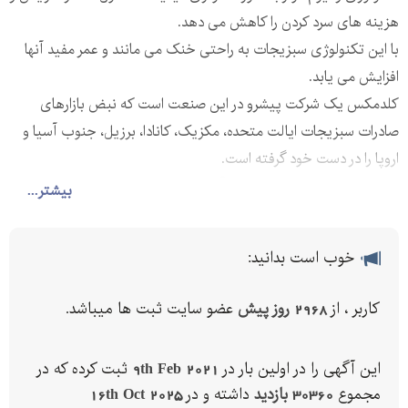
هزینه های سرد کردن را کاهش می دهد.
با این تکنولوژی سبزیجات به راحتی خنک می مانند و عمر مفید آنها
افزایش می یابد.
کلدمکس یک شرکت پیشرو در این صنعت است که نبض بازارهای
صادرات سبزیجات ایالت متحده، مکزیک، کانادا، برزیل، جنوب آسیا و
اروپا را در دست خود گرفته است.
هم اینک شرکت برنطین تجهیز آریا نماینده ی انحصاری شرکت
بیشتر...
کلدمکس وارد کننده ی وکیوم کولر در ایران افتخار دارد کلیه خدمات
مشاوره ای و تامین و نیز راه اندازی دستگاه در ایران را به مشتریان عزیز
خوب است بدانید:
ارائه نماید.
کاربر ، از
2968 روز پیش
عضو سایت ثبت ها میباشد.
این آگهی را در اولین بار در
9th Feb 2021
ثبت کرده که در
مجموع
30360 بازدید
داشته و در
16th Oct 2025