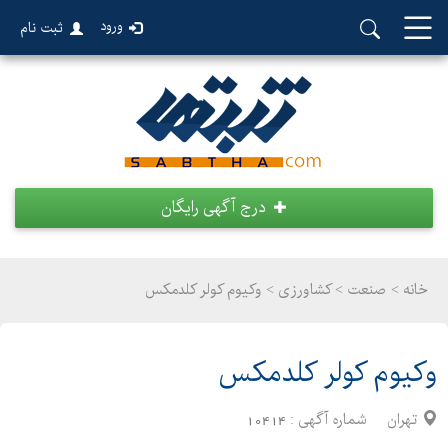
ورود
ثبت نام
درج آگهی رایگان
خانه >
صنعت
>
کشاورزی > وکیوم کولر کلدمکس
وکیوم کولر کلدمکس
تهران
شماره آگهی :
10414