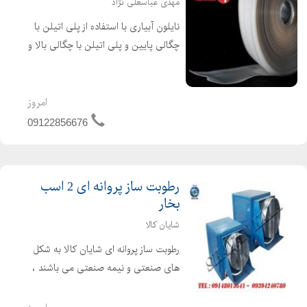
مهدی عباسعلی نژاد
نایلون آبیاری با استفاده از پلی اتیلن با
چگالی پایین و پلی اتیلن با چگالی بالا و
مواد اولیه بازیافت شده تولید می گردد .
علاوه بر آن نایلون های آبیاری قابل
بازیافت می باشند و تهدیدی برای محیط
امروز
زیست ...
09122856676
رطوبت ساز پروانه ای 2 اسب
بخار
شایان کالا
رطوبت ساز پروانه ای شایان کالا به شکل
های صنعتی و نیمه صنعتی می باشند ،
این رطوبت ساز ها رطوبت مورد نیاز در
سالن های پرورش قارچ ، مرغ داری ،