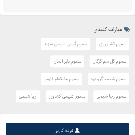
شرکت : خدمات کشاورزی دلتا
عبارات کلیدی
مدیریت : مهندس مجیدی
سامانه پیامک :
سموم کشاورزی
سموم گیتی شیمی سهند
تلفن: --
تلفن همراه :
سموم گل سم گرگان
سموم بایر آلمان
ایمیلinfo@agri-delta.com
سایت:
سموم شیمیاگرو یزد
سموم مشکفام فارس
وارد کننده نمایندگی فروش انواع سموم کشاورزی و بهداشت محیط
سم کشاورزی،سموم کشاورزی، سموم نباتی، انواع سموم کشاورزی،
سموم رجا شیمی
سموم شیمی کشاورز
آریا شیمی
قیمت سموم کشاورزی، شرکتهای تولید سم، سمپاشی ،سم علف کش
،سم کنه کش، سم حشره کش، سم قارچ کش ،سم موش کش ،سم
سوسک ،دیازینون ،دفع آفات نباتی ،دفع آفات
غرفه کاربر