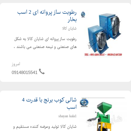
رطوبت ساز پروانه ای 2 اسب
بخار
شایان کالا
رطوبت ساز پروانه ای شایان کالا به شکل
های صنعتی و نیمه صنعتی می باشند ،
این رطوبت ساز ها رطوبت مورد نیاز در
سالن های پرورش قارچ ، مرغ داری ،
امروز
گلخانه ای وسایر سالن هایی را که رطوبت
09148015541
هدفمند نیاز داشته ...
شالی کوب برنج با قدرت 4
اسب
shayan kala1
شایان کالا تولید وعرضه کننده مستقیم و