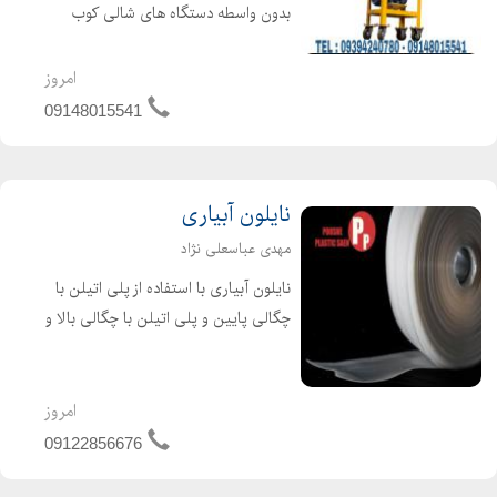
بدون واسطه دستگاه های شالی کوب
خانگی ، شالی کوب و سفید کننده
کارگاهی برنج و دستگاه شالی کوب سیار
امروز
با بهترین کیفیت و کمترین افت محصول.
09148015541
دستگاه شالی کوب شایان کال...
نایلون آبیاری
مهدی عباسعلی نژاد
نایلون آبیاری با استفاده از پلی اتیلن با
چگالی پایین و پلی اتیلن با چگالی بالا و
مواد اولیه بازیافت شده تولید می گردد .
علاوه بر آن نایلون های آبیاری قابل
بازیافت می باشند و تهدیدی برای محیط
امروز
زیست ...
09122856676