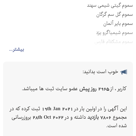
سموم گیتی شیمی سهند
سموم گل سم گرگان
سموم بایر آلمان
سموم شیمیاگرو یزد
سموم مشکفام فارس
بیشتر...
سموم رجا شیمی
سموم شیمی کشاورز
آریا شیمی
خوب است بدانید:
و….
دیازینون، آبامکتین،بوتاکلر،دسیس،بیسکایا،رانداپ،کنفیدور،کاپتان
کاربر ، از
2965 روز پیش
عضو سایت ثبت ها میباشد.
و………………………..
سموم حشره کش،سموم قارچ کش،سموم علف کش،سموم کنه کش
این آگهی را در اولین بار در
19th Jan 2021
ثبت کرده که در
،سموم موش کش
مجموع
7806 بازدید
داشته و در
28th Oct 2022
بروزرسانی
شده است.
-