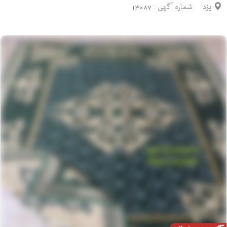
یزد
شماره آگهی :
13087