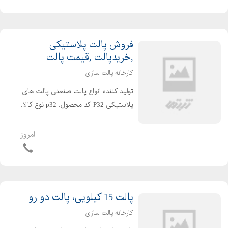
اتیلن سنگین موارد ا...
فروش پالت پلاستیکی
,خریدپالت ,قیمت پالت
کارخانه پالت سازی
تولید کننده انواع پالت صنعتی پالت های
پلاستیکی P32 کد محصول: p32 نوع کالا:
پالت پلاستیکی مشبک ابعاد داخلی:
ابعاد خارجی: 15*110*130 وزن:27 kg
امروز
مقدار تحمل بار:ثابت 5000kg/ متحرک
1500kg نوع ...
پالت 15 کیلویی، پالت دو رو
کارخانه پالت سازی