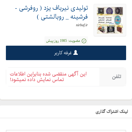
تولیدی نیرباف یزد ( روفرشی -
فرشینه _ روبالشتی )
nirbaf.ir
عضویت:
1985 روز پیش
غرفه کاربر
این آگهی منقضی شده بنابراین اطلاعات
تلفن
تماس نمایش داده نمیشود!
لینک اشتراک گذاری