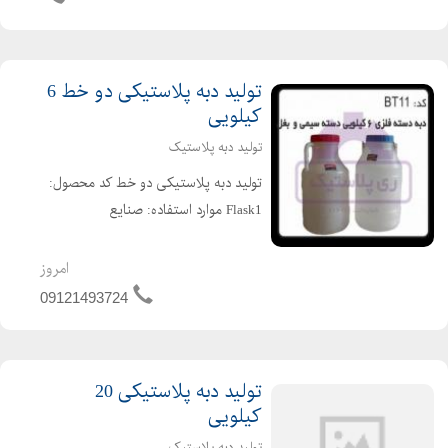
تولید دبه پلاستیکی دو خط 6
کیلویی
تولید دبه پلاستیک
تولید دبه پلاستیکی دو خط کد محصول:
Flask1 موارد استفاده: صنایع
غذایی،صنایع شیمیایی ،صنایع رنگ و
رزین، نوع کالا:دبه 6 لیتری ویژگی های
امروز
محصول:دارای درب پیچی،دسته سیمی
09121493724
می باشد قطر دهانه:9 سانتی ...
تولید دبه پلاستیکی 20
کیلویی
تولید دبه پلاستیک