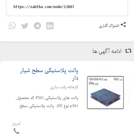
اشتراک گذاری
ادامه آگهی ها
پالت پلاستیکی سطح شیار
دار
کارخانه پالت سازی
پالت های پلاستیکی P501 کد محصول:
p501 نوع کالا: پالت پلاستیکی سطح
شیار دار ابعاد خارجی: 14.5*100*120
وزن: 20+-%2.5 مقدار تحمل بار:ثابت
امروز
1000kg/ متحرک 4000kg نوع مواد:پلی