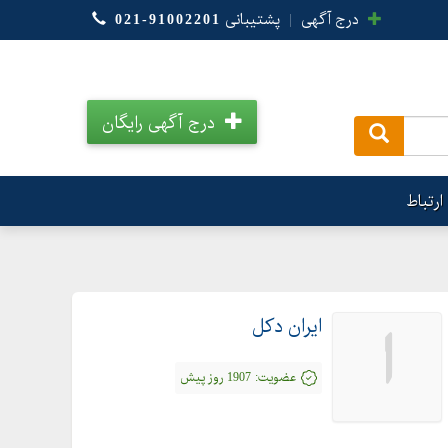
درج آگهی
|
پشتیبانی
021-91002201
درج آگهی رایگان
.
ارتباط
ایران دکل
ا
عضویت:
1907 روز پیش