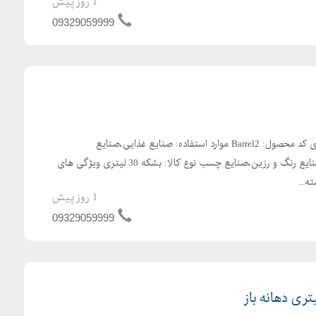
1 روز پیش
09329059999
تولید بشکه پلاستیکی 30 لیتری کد محصول: Barrel2 موارد استفاده: صنایع غذایی،صنایع
شیمیایی،صنایع پتروشیمی،صنایع رنگ و رزین،صنایع چسب نوع کالا: بشکه 30 لیتری ویژگی های
...
1 روز پیش
09329059999