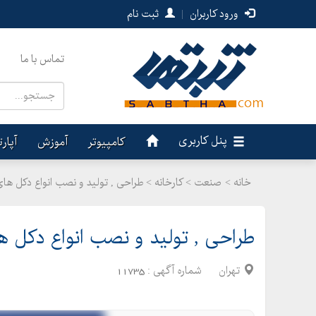
ورود کاربران
|
ثبت نام
تماس با ما
پنل کاربری
کامپیوتر
آموزش
آپار
خانه >
صنعت
>
کارخانه > طراحی , تولید و نصب انواع دکل ها
طراحی , تولید و نصب انواع دکل ه
تهران
شماره آگهی :
11735