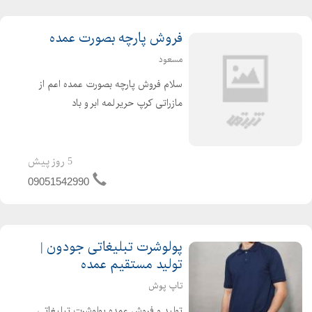
فروش پارچه بصورت عمده
مسعود
سلام فروش پارچه بصورت عمده اعم از
مازراتی کرپ حریر لمه ابر و باد
مخملپولکی همهگی بصورت یکجا بفروش
میرسد ( فروش پارچه بصورت عمده )
5 روز پیش
09051542990
پولوشرت تبلیغاتی جودون |
تولید مستقیم عمده
تاپ پوش
تولید و فروش عمده پولوشرت تبلیغاتی