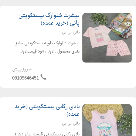
تیشرت شلوارک بیستکویتی
پانی (خرید عمده)
پانی بی بی
تیشرت شلوارک پارچه بیستکویتی سایز
بندی محصول : 2و3 / 4و5 قیمت2و3:
267 تومان قیمت4و5: 285تومان سایز
2و3:مناسب 3ماه تا یک سال سایز
4 روز پیش
4و5:مناسب 2تا 3 سال سایز2: قد بلوز 30/
09109646451
پهنا22/قد شلوارک24 سایز3: قد ب...
بادی رکابی بیستکویتی (خرید
عمده)
پانی بی بی
بادی رکابی بیسکویتی قیمت سایز 1،2،3: