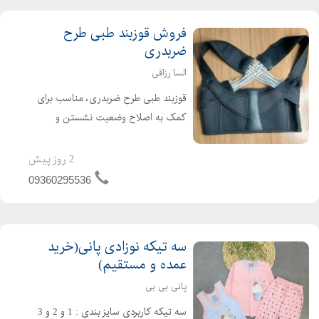
فروش قوزبند طبی طرح
ضربدری
السا رزاقی
قوزبند طبی طرح ضربدری، مناسب برای
کمک به اصلاح وضعیت نشستن و
ایستادن و کاهش فشار روی ناحیه کمر و
شانهها. طراحی راحت و قابل استفاده زیر
2 روز پیش
لباس دارای بندهای قابل تنظیم برای
09360295536
اندازههای مختلف کمک به صاف...
سه تیکه نوزادی پانی(خرید
عمده و مستقیم)
پانی بی بی
سه تیکه کاربردی سایز بندی : 1 و 2 و 3