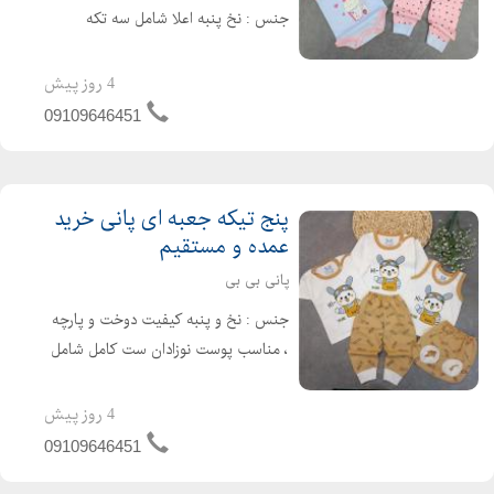
جنس : نخ پنبه اعلا شامل سه تکه
کاربردی : مانتو جلو دکمه، بادی
رکابی،شلوار بسته بندی 6عددی که هر
4 روز پیش
جین شامل دو سری سایز بندی وجود دارد
09109646451
ابعاد: سایز یک: قد شلوار 35...
پنج تیکه جعبه ای پانی خرید
عمده و مستقیم
پانی بی بی
جنس : نخ و پنبه کیفیت دوخت و پارچه
، مناسب پوست نوزادان ست کامل شامل
: بلوز آستین بلند، تیشرت ، تاپ رکابی ،
شورت عینکی و شلوار می باشد که پنج
4 روز پیش
تکه اصلی و کاربری در لباس نوزاد هستند.
09109646451
سایزبندی : 0-1-2...