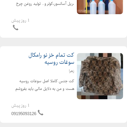
،ریل آسانسور،کولر و... تولید روغن چرخ
خیاطی روغن کولر تولید روغن چرخ
خیاطی صنعتی راسته دوز تولید روغن
1 روز پیش
ریل آسانسور گرایی 09127358802
شجاعی 091289...
کت تمام خز نو رامکال
سوغات روسیه
زهرا
کت جنس کاملا اصل سوغات روسیه
هست و من به دلایل مالی باید بفروشم
بدون هیچ گونه زدگی و خوردگی اصلا
استفاده نشده و پوشیده نشده و کاملا نو
1 روز پیش
هست
09195093126