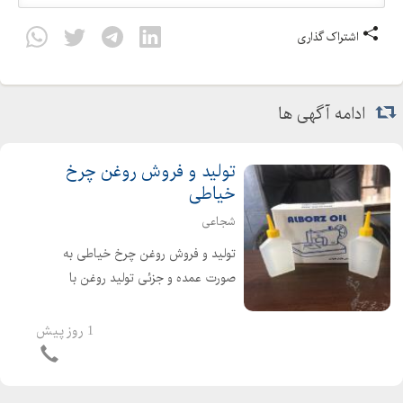
اشتراک گذاری
ادامه آگهی ها
تولید و فروش روغن چرخ
خیاطی
شجاعی
تولید و فروش روغن چرخ خیاطی به
صورت عمده و جزئی تولید روغن با
کیفیت ساخته شده از مواد خام مرغوب
قیمت مناسب و کیفیت عالی خرید
1 روز پیش
مستقیم از تولید کننده گرایی
09127358802 شجاعی 09128940366