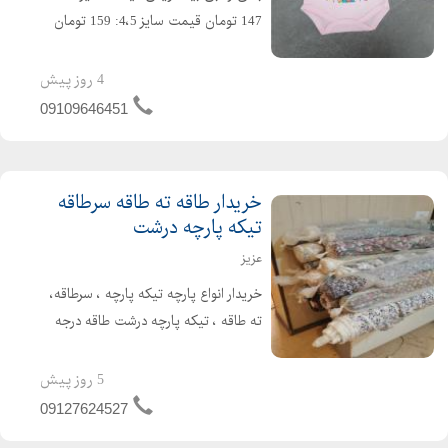
147 تومان قیمت سایز 4،5: 159 تومان
سایز بندی: 1،2،3 و 4،5 سایز 1 : اندازه قد
تا فاق 35، پهنا 21 سایز 2 : اندازه قد تا
4 روز پیش
فاق 39، پهنا 22 سایز 3 : اندازه قد تا فاق
09109646451
...
خریدار طاقه ته طاقه سرطاقه
تیکه پارچه درشت
عزیز
خریدار انواع پارچه تیکه پارچه ، سرطاقه،
ته طاقه ، تیکه پارچه درشت طاقه درجه
یک و دو انواع پارچه های مختلف انواع
پارچه ها مانتویی ، مجلسی ، تریکو ،
5 روز پیش
پیراهنی و... خرید از سراسر کشور در اسرع
09127624527
وقت نقدی