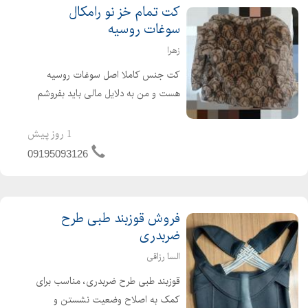
کت تمام خز نو رامکال
سوغات روسیه
زهرا
کت جنس کاملا اصل سوغات روسیه
هست و من به دلایل مالی باید بفروشم
بدون هیچ گونه زدگی و خوردگی اصلا
استفاده نشده و پوشیده نشده و کاملا نو
1 روز پیش
هست
09195093126
فروش قوزبند طبی طرح
ضربدری
السا رزاقی
قوزبند طبی طرح ضربدری، مناسب برای
کمک به اصلاح وضعیت نشستن و