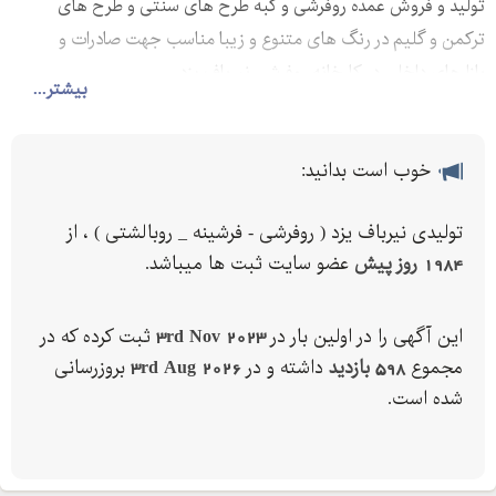
تولید و فروش عمده روفرشی و گبه طرح های سنتی و طرح های
ترکمن و گلیم در رنگ های متنوع و زیبا مناسب جهت صادرات و
بازارهای داخلی در کارخانه روفرشی نیرباف یزد.
بیشتر...
خوب است بدانید:
تولیدی نیرباف یزد ( روفرشی - فرشینه _ روبالشتی ) ، از
1984 روز پیش
عضو سایت ثبت ها میباشد.
این آگهی را در اولین بار در
3rd Nov 2023
ثبت کرده که در
مجموع
598 بازدید
داشته و در
3rd Aug 2026
بروزرسانی
شده است.