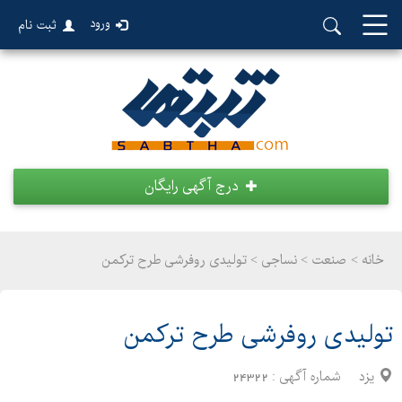
ورود
ثبت نام
درج آگهی رایگان
خانه >
صنعت
>
نساجی > تولیدی روفرشی طرح ترکمن
تولیدی روفرشی طرح ترکمن
یزد
شماره آگهی :
24322