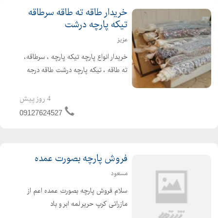
خریدار طاقه ته طاقه سرطاقه
تیکه پارچه درشت
عزیز
خریدار انواع پارچه تیکه پارچه ، سرطاقه،
ته طاقه ، تیکه پارچه درشت طاقه درجه
یک و دو انواع پارچه های مختلف انواع
پارچه ها مانتویی ، مجلسی ، تریکو ،
4 روز پیش
پیراهنی و... خرید از سراسر کشور در اسرع
09127624527
وقت نقدی
فروش پارچه بصورت عمده
مسعود
سلام فروش پارچه بصورت عمده اعم از
مازراتی کرپ حریر لمه ابر و باد
مخملپولکی همهگی بصورت یکجا بفروش