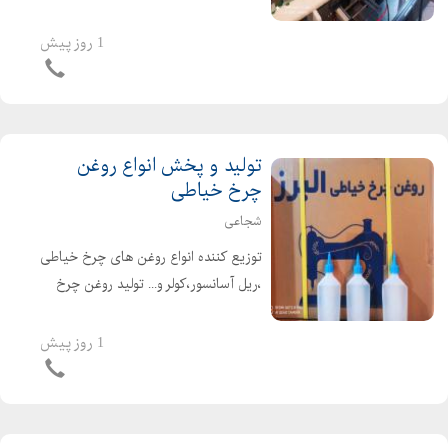
عمده پخش روغن چرخ خیاطی با
بالاترین کیفیت به صورت کلی و جزیی
1 روز پیش
گرایی 09127358802 شجاعی
09128940366
تولید و پخش انواع روغن
چرخ خیاطی
شجاعی
توزیع کننده انواع روغن های چرخ خیاطی
،ریل آسانسور،کولر و... تولید روغن چرخ
خیاطی روغن کولر تولید روغن چرخ
خیاطی صنعتی راسته دوز تولید روغن
1 روز پیش
ریل آسانسور گرایی 09127358802
شجاعی 091289...