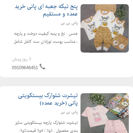
پنج تیکه جعبه ای پانی خرید
عمده و مستقیم
پانی بی بی
جنس : نخ و پنبه کیفیت دوخت و پارچه
، مناسب پوست نوزادان ست کامل شامل
: بلوز آستین بلند، تیشرت ، تاپ رکابی ،
شورت عینکی و شلوار می باشد که پنج
3 روز پیش
تکه اصلی و کاربری در لباس نوزاد هستند.
09109646451
سایزبندی : 0-1-2...
تیشرت شلوارک بیستکویتی
پانی (خرید عمده)
پانی بی بی
تیشرت شلوارک پارچه بیستکویتی سایز
بندی محصول : 2و3 / 4و5 قیمت2و3: