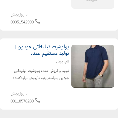
میرسد ( فروش پارچه بصورت عمده )
5 روز پیش
09051542990
پولوشرت تبلیغاتی جودون |
تولید مستقیم عمده
تاپ پوش
تولید و فروش عمده پولوشرت تبلیغاتی
جودون پلیاستر پنبه تاپپوش تولیدکننده
پولوشرت تبلیغاتی جودون پلیاستر پنبه،
آماده همکاری با شرکتها، سازمانها،
5 روز پیش
رستورانها، فروشگاهها، مجموعههای
09118578289
خدماتی و سفارش...