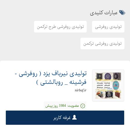
عبارات کلیدی
تولیدی روفرشی
تولیدی روفرشی طرح ترکمن
تولیدی روفرشی ترکمن
تولیدی نیرباف یزد ( روفرشی -
فرشینه _ روبالشتی )
nirbaf.ir
عضویت:
1984 روز پیش
غرفه کاربر