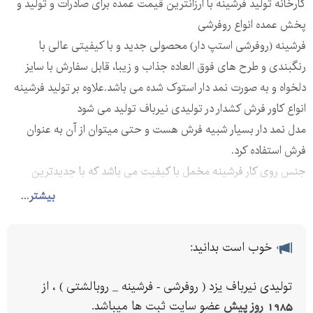
کارخانه تولید فرشینه با ارزانترین قیمت عمده برای صادرات و تولید و
پخش عمده انواع روفرشی
فرشینه (روفرشی استپ دار) محصولی جدید و با کیفیتی عالی با
رنگبندی و طرح های فوق العاده جذاب و زیبا، قابل سفارش با سایز
دلخواه و به صورت نمد دار استوک شده می باشد.علاوه بر تولید فرشینه
انواع کاور فرش کشدار در تولیدی نیرباف تولید می شود
مدل نمد دار بسیار شبیه فرش هست و حتی میتوان از آن به عنوان
فرش استفاده کرد.
جنس روی کار فرشینه مخمل با کیفیت می باشد که با جدیدترین
دستگاه های روز دنیا انواع طرح فرش فانتزی و جذاب طبق سفارش
بیشتر...
مشتری می باشد.
سایزبندی فرشینه
خوب است بدانید:
متری
متری
تولیدی نیرباف یزد ( روفرشی - فرشینه _ روبالشتی ) ، از
متری
1985 روز پیش
عضو سایت ثبت ها میباشد.