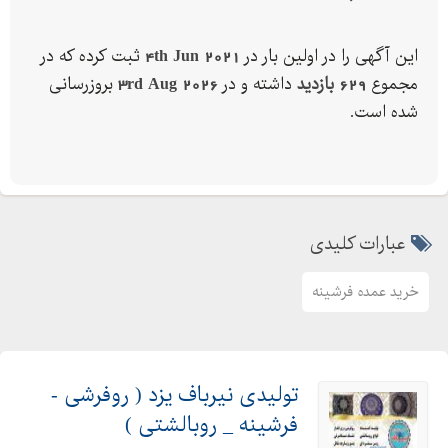
متری
/ متری
این آگهی را در اولین بار در
4th Jun 2021
ثبت کرده که در
پادری
مجموع
629 بازدید
داشته و در
3rd Aug 2026
بروزرسانی
شده است.
عبارات کلیدی
خرید عمده فرشینه
تولیدی نیرباف یزد ( روفرشی -
فرشینه _ روبالشتی )