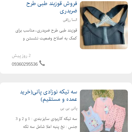
فروش قوزبند طبی طرح
ضربدری
السا رزاقی
قوزبند طبی طرح ضربدری، مناسب برای
کمک به اصلاح وضعیت نشستن و
ایستادن و کاهش فشار روی ناحیه کمر و
شانهها. طراحی راحت و قابل استفاده زیر
2 روز پیش
لباس دارای بندهای قابل تنظیم برای
09360295536
اندازههای مختلف کمک به صاف...
سه تیکه نوزادی پانی(خرید
عمده و مستقیم)
پانی بی بی
سه تیکه کاربردی سایز بندی : 1 و 2 و 3
جنس : نخ پنبه اعلا شامل سه تکه