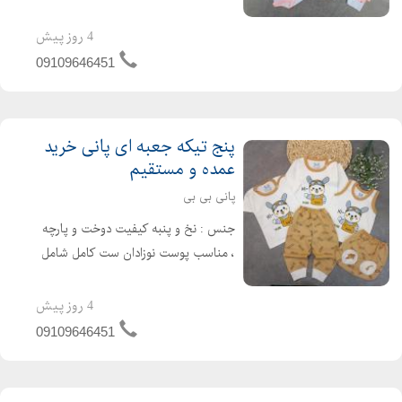
کاربردی : مانتو جلو دکمه، بادی
رکابی،شلوار بسته بندی 6عددی که هر
4 روز پیش
جین شامل دو سری سایز بندی وجود دارد
09109646451
ابعاد: سایز یک: قد شلوار 35...
پنج تیکه جعبه ای پانی خرید
عمده و مستقیم
پانی بی بی
جنس : نخ و پنبه کیفیت دوخت و پارچه
، مناسب پوست نوزادان ست کامل شامل
: بلوز آستین بلند، تیشرت ، تاپ رکابی ،
شورت عینکی و شلوار می باشد که پنج
4 روز پیش
تکه اصلی و کاربری در لباس نوزاد هستند.
09109646451
سایزبندی : 0-1-2...