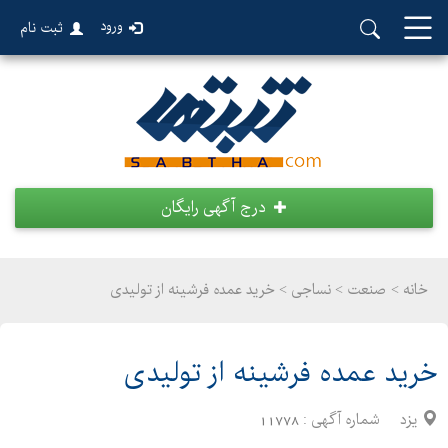
ورود
ثبت نام
درج آگهی رایگان
خانه >
صنعت
>
نساجی > خرید عمده فرشینه از تولیدی
خرید عمده فرشینه از تولیدی
یزد
شماره آگهی :
11778