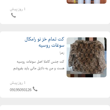
خیاطی روغن کولر تولید روغن چرخ
خیاطی صنعتی راسته دوز تولید روغن
1 روز پیش
ریل آسانسور گرایی 09127358802
شجاعی 091289...
کت تمام خز نو رامکال
سوغات روسیه
زهرا
کت جنس کاملا اصل سوغات روسیه
هست و من به دلایل مالی باید بفروشم
بدون هیچ گونه زدگی و خوردگی اصلا
استفاده نشده و پوشیده نشده و کاملا نو
1 روز پیش
هست
09195093126