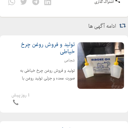
اشتراک گذاری
ادامه آگهی ها
تولید و فروش روغن چرخ
خیاطی
شجاعی
تولید و فروش روغن چرخ خیاطی به
صورت عمده و جزئی تولید روغن با
کیفیت ساخته شده از مواد خام مرغوب
قیمت مناسب و کیفیت عالی خرید
1 روز پیش
مستقیم از تولید کننده گرایی
09127358802 شجاعی 09128940366