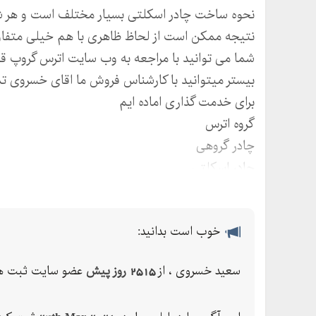
نحوه ساخت چادر اسکلتی بسیار مختلف است و هر شر
نتیجه ممکن است از لحاظ ظاهری با هم خیلی متفاو
شما می توانید با مراجعه به وب سایت اترس گروپ 
بیستر میتوانید با کارشناس فروش ما اقای خسروی ت
برای خدمت گذاری اماده ایم
گروه اترس
چادر گروهی
چادر اسکلتی
چادر نظامی
چادر عشایری
قیمت چادر اسکلتی
خوب است بدانید:
قیمت چادر نظامی
سعید خسروی ، از
2515 روز پیش
عضو سایت ثبت ها
چادر هلال احمر
قیمت چادر گروهی