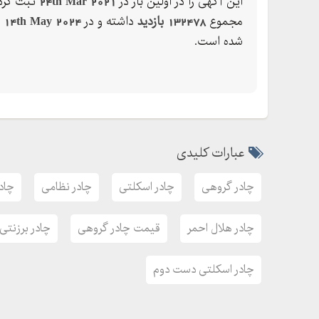
این آگهی را در اولین بار در
24th Mar 2021
ثبت کرده
چادر برزنتی
مجموع
132478 بازدید
داشته و در
14th May 2024
ب
جهت دریافت اطلاعات بیشتر درباره محصولات برزنتی
شده است.
ابعاد * = ت
ابعاد * = ت
ابعاد * = ت
عبارات کلیدی
چادر گروهی
چادر اسکلتی
چادر نظامی
چاد
چادر هلال احمر
قیمت چادر گروهی
چادر برزنتی
چادر اسکلتی دست دوم