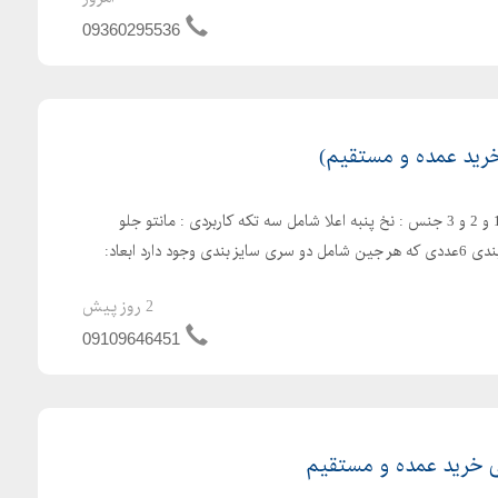
09360295536
خرید عمده و مستقیم)
سه تیکه کاربردی سایز بندی : 1 و 2 و 3 جنس : نخ پنبه اعلا شامل سه تکه کاربردی : مانتو جلو
دکمه، بادی رکابی،شلوار بسته بندی 6عددی که هر جین شامل دو سری سایز بندی وجود دارد ابعاد:
2 روز پیش
09109646451
ی خرید عمده و مستقیم