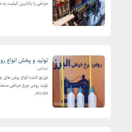
خیاطی با بالاترین کیفیت به صورت کلی و جزیی 
تولید و پخش انواع ر
شجاعی
توزیع کننده انواع روغن های چ
091289...