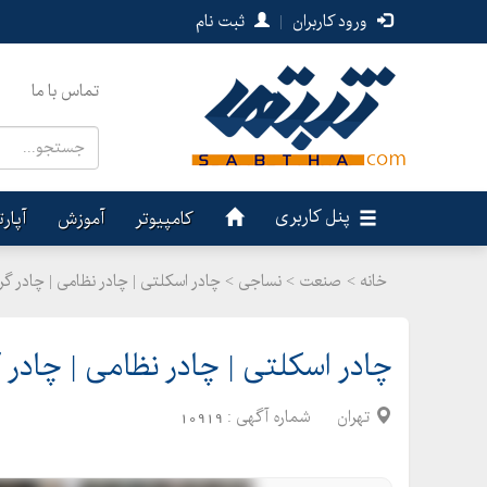
ورود کاربران
|
ثبت نام
تماس با ما
پنل کاربری
کامپیوتر
آموزش
آپار
خانه >
صنعت
>
نساجی > چادر اسکلتی | چادر نظامی | چادر گ
چادر اسکلتی | چادر نظامی | چادر
تهران
شماره آگهی :
10919