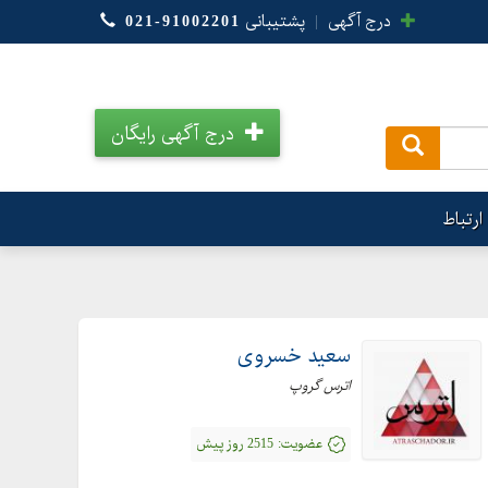
درج آگهی
|
پشتیبانی
021-91002201
درج آگهی رایگان
.
ارتباط
سعید خسروی
اترس گروپ
عضویت:
2515 روز پیش