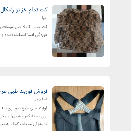
کت تمام خز نو رامکال
زهرا
کت جنس کاملا اصل سوغات روس
خوردگی اصلا استفاده نشده و 
فروش قوزبند طبی طر
السا رزاقی
قوزبند طبی طرح ضربدری، من
روی ناحیه کمر و شانهها. طراحی
اندازههای مختلف کمک به صاف