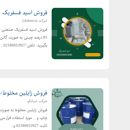
فروش اسید فسفریک
شرکت (shabanco)
فروش اسید فسفریک صنعتی برن
85 درصد چینی به صورت گالن 
بگیرید: تلفن:02186053927...
فروش زایلین مخلوط/حو
شرکت شبانکو
فروش زایلین مخلوط به صورت ح
ثابت:02186053927 و...