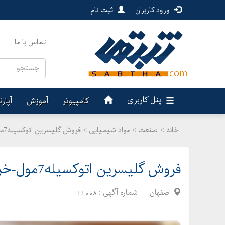
ورود کاربران
|
ثبت نام
تماس با ما
پنل کاربری
کامپیوتر
آموزش
آپار
خانه >
صنعت
>
مواد شیمیایی > فروش گلیسرین اتوکسیله7مول-خرید گلیسیرین اتوکسیله7مول
فروش گلیسرین اتوکسیله7مول-خرید گلیسیرین اتوکسیله7مول
اصفهان
شماره آگهی :
11008