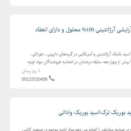
اسید تانیک دارویی و آرایشی آرژانتینی 100% محلول و دارای انعقاد
د تانیک آرژانتینی و آمریکایی در گریدهای دارویی ، خوراکی،
بیش از چهار دهه سابقه درخشان در اتحادیه فروشندگان مواد اولیه
1 روز پیش
09123720498
 بوریک ترک/اسید بوریک واداتی
ه در صنایع مختلف را انجام می دهد.مواد اولیه موجود در صنعت کاشی