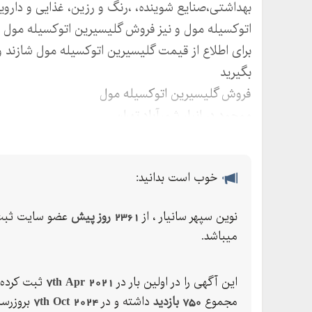
بهداشتی،صنایع شوینده، ،رنگ و رزین، غذایی و دارو
اتوکسیله مول و نیز فروش گلیسیرین اتوکسیله مول 
برای اطلاع از قیمت گلیسیرین اتوکسیله مول شازند 
بگیرید
فروش گلیسیرین اتوکسیله مول
موجود در انبار شورآباد تهران
خوب است بدانید:
نوین سپهر سانیار ، از
2361 روز پیش
عضو سایت ثبت
میباشد.
این آگهی را در اولین بار در
7th Apr 2021
ثبت کرده 
مجموع
750 بازدید
داشته و در
7th Oct 2024
بروزرسا