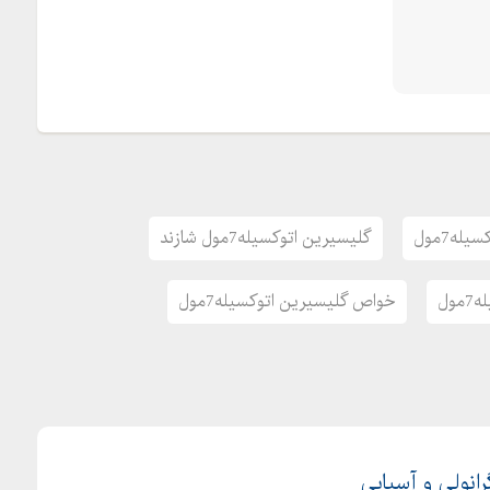
له7مول
گلیسیرین اتوکسیله7مول شازند
ول
خواص گلیسیرین اتوکسیله7مول
رانولی و آسیابی