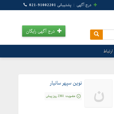
درج آگهی
|
پشتیبانی
021-91002201
درج آگهی رایگان
.
ارتباط
نوین سپهر سانیار
ن
عضویت:
2361 روز پیش