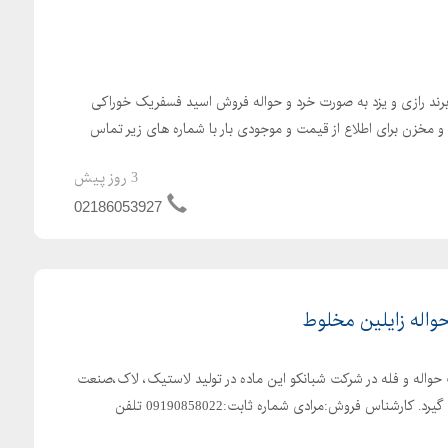
د رازی و یزد به صورت خرد و حواله فروش اسید فسفریک خوراکی
و مخزن برای اطلاع از قیمت و موجودی بار با شماره های زیر تماس
3 روز پیش
02186053927
اله زایلین مخلوط
واله و فله در شرکت شبانکو این ماده در تولید لاستیک، لاک،صنعت
چاپ و ... مورد استفاده قرار می گیرد. کارشناس فروش:مرادی شماره ثابت:09190858022 تلفن