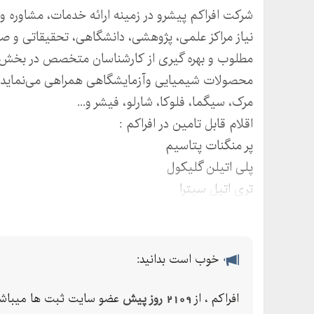
شرکت افراکم پیشرو در زمینه ارائه خدمات، مشاوره و
نیاز مراکز علمی، پژوهشی، دانشگاهی، تحقیقاتی و صنع
مطلوب و بهره گیری از کارشناسان متخصص در بخش ف
محصولات شیمیایی وآزمایشگاهی همراهی می‌نماید. ا
مرک، سیگما، فلوکا، شارلو، فیشر و...
اقلام قابل تامین در افراکم :
پر منگنات پتاسیم
پلی اتیلن گلیکول
تری اتیل سیترا
سدیم سیترات
تیتر ازول روی
تیتر ازول سدیم
خوب است بدانید:
تیتر ازول منیزیم
تیتر ازول نیترات نقره
افراکم ، از
2109 روز پیش
عضو سایت ثبت ها میباشد