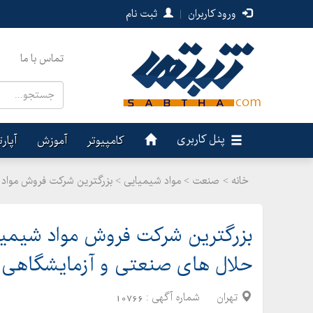
ورود کاربران
|
ثبت نام
تماس با ما
پنل کاربری
کامپیوتر
آموزش
آپار
خانه >
صنعت
>
مواد شیمیایی > بزرگترین شرکت فروش مواد ش
بزرگترین شرکت فروش مواد شیمیای
حلال های صنعتی و آزمایشگاهی
تهران
شماره آگهی :
10766