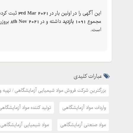
تیتر ازول ید
تیو سیانات پتاسیم
این آگهی را در اولین بار در
3rd Mar 2021
ثبت کرده 
دی اتیل آمونیوم برو ماید
مجموع
1091 بازدید
داشته و در
8th Nov 2021
بروزر
دی اتیل آمونیوم کلراید
است.
دی اتیل امین
دی پتاسیم اگزالات آبه
دی سدیم تترا بورات
دی سدیم هیدروژن فس
دی کلرو متان
عبارات کلیدی
دی متیل سولفوکسید
بزرگترین شرکت فروش مواد شیمیایی آزمایشگاهی / تهیه و 
دی متیل فرمامید
روغن سیلیکون
واردات مواد آزمایشگاهی
تولید کننده مواد آزمایشگاه
زایلین
ساکاراز کاربردمیکرو
مواد صنعتی آزمایشگاهی
مواد شیمیایی آزمایشگاهی