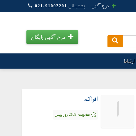
درج آگهی
|
پشتیبانی
021-91002201
درج آگهی رایگان
.
ارتباط
افراکم
ا
عضویت:
2109 روز پیش