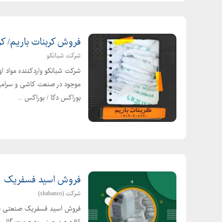
پتاسیم پر کلرات
پتاسیم دی سولفیت
فروش کربنات باریم/ کرب
پتاسیم دی کرومات
شرکت شبانکو
پتاسم فلورید
شرکت شبانکو واردکننده مواد ا
پتاسیم کربنات
موجود در صنعت کاشی و سرامی
پتاسیم کرومات
بوراکس دکا / بوراکس ...
پتاسیم کلرات
پتاسیم کلرید
پتاسیم نیترات
پتاسیم هگزا سیانو
پتاسیم هیدرواکسید
فروش اسید فسفریک
پتاسیم یدید
شرکت (shabanco)
و...
فروش اسید فسفریک صنعتی برن
جهت ارتباط با افراکم
85 درصد چینی به صورت گالن 