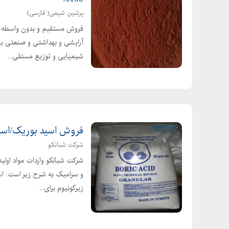
اسید هیدرو کلریک
پرشین شیمی( فارسی)
اکسید آلومینیوم
فروش مستقیم و بدون واسطه اسی
اکسید روی
آرایشی و بهداشتی و صنعتی با 
اکسید مس
شیمیایی و توزیع مستقی...
اوره
باریم تیتانات
برو مو تیمول بلو
بنزن
فروش اسید بوریک/اسید
بنزوات سدیم
بنزو فنون
شرکت شبانکو
شرکت شبانکو واردات مواد اولی
بی کربنات
و سرامیک به شرح زیر است: اس
پتاسیم استات
زیرکونیوم برای...
پتاسیم برومات
پتاسیم بی کربنات
پتاسیم پر سولفات