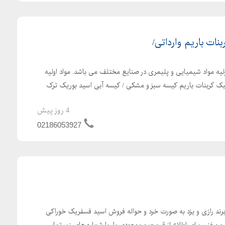
نات باریم وارداتی/
ولیه مواد شیمیایی و پلیمری در صنایع مختلف می باشد. مواد اولیه
ک کربنات باریم کیسه سبز و مشکی / کیسه آبی اسید بوریک ترک
4 روز پیش
02186053927
د رازی و یزد به صورت خرد و حواله فروش اسید فسفریک خوراکی
و مخزن برای اطلاع از قیمت و موجودی بار با شماره های زیر تماس