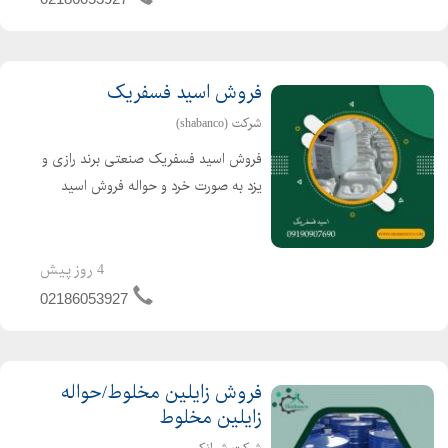
بوراکس دکا / بوراکس ...
فروش اسید فسفریک
شرکت (shabanco)
فروش اسید فسفریک صنعتی برند رازی و
یزد به صورت خرد و حواله فروش اسید
فسفریک خوراکی 85 درصد چینی به
صورت گالن و مخزن برای اطلاع از قیمت
و موجودی بار با شماره های زیر تماس
4 روز پیش
بگیرید: تلفن:02186053927...
02186053927
فروش زایلین مخلوط/حواله
زایلین مخلوط