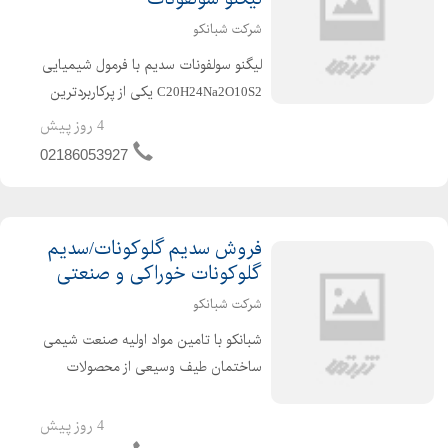
شرکت شبانکو
لیگنو سولفونات سدیم با فرمول شیمیایی
C20H24Na2O10S2 یکی از پرکاربردترین
مواد در صنعت شیمی ساختمان است و
4 روز پیش
یکی از مهم ترین کاربردهای آن در تولید
02186053927
روان کننده های بتن می باشد. جهت
دریافت اطلاعات از لیگن...
فروش سدیم گلوکونات/سدیم
گلوکونات خوراکی و صنعتی
شرکت شبانکو
شبانکو با تامین مواد اولیه صنعت شیمی
ساختمان طیف وسیعی از محصولات
شیمیایی بتن از جمله سدیم
گلوکونات،کربوکسیلات،نفتالین،ملامین،اسید
4 روز پیش