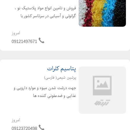
فروش و تامین انواع مواد پلاستیک نو ،
گرانولی و آسیابی در سرتاسر کشور با
کیفیت بالا و قیمت مناسب از جمله
فعالیتهای ماست. جهت خرید انواع مواد
امروز
پلاستیک نو ، گرانولی و آسیابی کافیست
09121497671
با ما تماس بگیرید...
پتاسیم کلرات
پرشین شیمی( فارسی)
جهت درشت شدن میوه و موارد دارویی و
غذایی و ضدعفونی کننده ها
امروز
09123720498