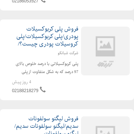
02186053927
فروش پلی کربوکسیلات
پودری/پلی کربوکسیلات/پلی
کروسیلات پودری چیست؟/
شرکت شبانکو
پلی کربوکسیلاتی با درصد خلوص بالای
97 درصد که به شکل متفاوت از پلی
کربوکسیلات مایع رایج،تولید می شود.
4 روز پیش
این پلی کربوکسیلات وارداتی بوده و برای
02188218279
تولید روان کننده های بر پایه کربوکسیلات
تا 6 برابر آب م...
فروش لیگنو سولفونات
سدیم/لیگنو سولفونات سدیم/
لیگنو سولفونات