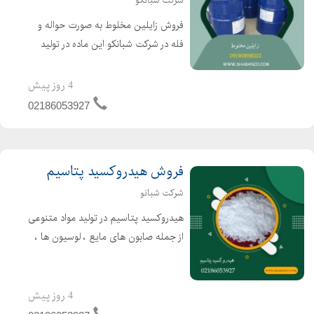
شرکت شبانکو
فروش زایلین مخلوط به صورت حواله و
فله در شرکت شبانکو این ماده در تولید
لاستیک، لاک،صنعت چاپ و ... مورد
استفاده قرار می گیرد. کارشناس
4 روز پیش
فروش:مرادی شماره ثابت:09190858022
02186053927
تلفن ثابت:02186053927 و...
فروش هیدروکسید پتاسیم
شرکت شبانو
هیدروکسید پتاسیم در تولید مواد متنوعی
از جمله صابون های مایع ، لوسیون ها ،
شامپوها ، اسپری موها و پاک کننده های
دندان مصنوعی استفاده می
شود.هیدروکسید پتاسیم در تولید کودهای
4 روز پیش
گرید کشاورزی استفاده می ...