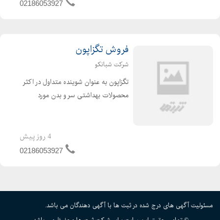
اکریلیک،لیگنو سولفونات،مونومر
02186053927
کربوکسیلات،پلی کربوکسیلات،پلی
نفتالی...
فروش تگزاپون
شرکت شبانکو
تگزاپون به عنوان شوینده متداول در اکثر
محصولات بهداشتی سر و بدن مورد
استفاده قرار می گیرد.دارای خاصیت کف
زایی خوبی بوده ولی کف آن سبک است و
غلیظ نمی باشد. مجموعه شبانکو تمام
4 روز پیش
تلاش خود را برای ارائه...
02186053927
مسئولیت آگهی های درج شده در ثبت ها با آگهی دهندگان می باشد.