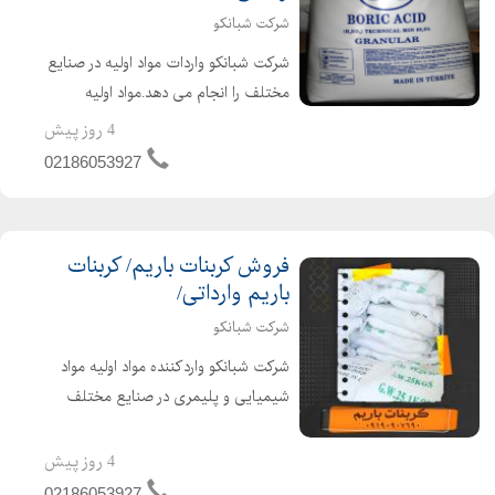
شرکت شبانکو
شرکت شبانکو واردات مواد اولیه در صنایع
مختلف را انجام می دهد.مواد اولیه
موجود در صنعت کاشی و سرامیک به
4 روز پیش
شرح زیر است: اسیدبوریک اتیمدن
02186053927
کربنات باریم بوراکس دکا بوراکس پنتا
سیلیکات زیرکونیوم برای...
فروش کربنات باریم/ کربنات
باریم وارداتی/
شرکت شبانکو
شرکت شبانکو واردکننده مواد اولیه مواد
شیمیایی و پلیمری در صنایع مختلف
می باشد. مواد اولیه موجود در صنعت
کاشی و سرامیک کربنات باریم کیسه سبز
4 روز پیش
و مشکی / کیسه آبی اسید بوریک ترک
02186053927