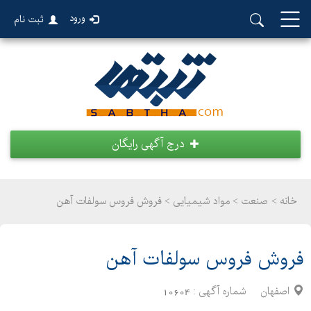
ورود
ثبت نام
درج آگهی رایگان
خانه >
صنعت
>
مواد شیمیایی > فروش فروس سولفات آهن
فروش فروس سولفات آهن
اصفهان
شماره آگهی :
10604