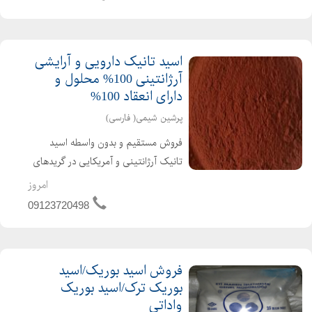
اسید تانیک دارویی و آرایشی
آرژانتینی 100% محلول و
دارای انعقاد 100%
پرشین شیمی( فارسی)
فروش مستقیم و بدون واسطه اسید
تانیک آرژانتینی و آمریکایی در گریدهای
دارویی ، خوراکی، آرایشی و بهداشتی و
امروز
صنعتی با بیش از چهار دهه سابقه
09123720498
درخشان در اتحادیه فروشندگان مواد اولیه
شیمیایی و توزیع مستقی...
فروش اسید بوریک/اسید
بوریک ترک/اسید بوریک
واداتی