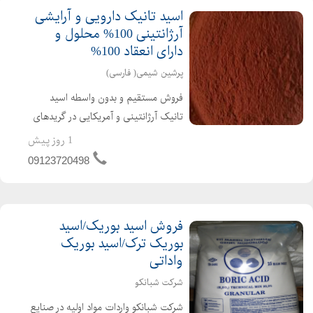
اسید تانیک دارویی و آرایشی
آرژانتینی 100% محلول و
دارای انعقاد 100%
پرشین شیمی( فارسی)
فروش مستقیم و بدون واسطه اسید
تانیک آرژانتینی و آمریکایی در گریدهای
دارویی ، خوراکی، آرایشی و بهداشتی و
1 روز پیش
صنعتی با بیش از چهار دهه سابقه
09123720498
درخشان در اتحادیه فروشندگان مواد اولیه
شیمیایی و توزیع مستقی...
فروش اسید بوریک/اسید
بوریک ترک/اسید بوریک
واداتی
شرکت شبانکو
شرکت شبانکو واردات مواد اولیه در صنایع