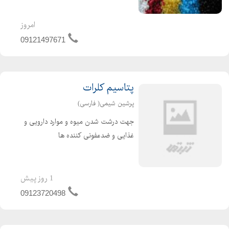
کیفیت بالا و قیمت مناسب از جمله
فعالیتهای ماست. جهت خرید انواع مواد
امروز
پلاستیک نو ، گرانولی و آسیابی کافیست
09121497671
با ما تماس بگیرید...
پتاسیم کلرات
پرشین شیمی( فارسی)
جهت درشت شدن میوه و موارد دارویی و
غذایی و ضدعفونی کننده ها
1 روز پیش
09123720498