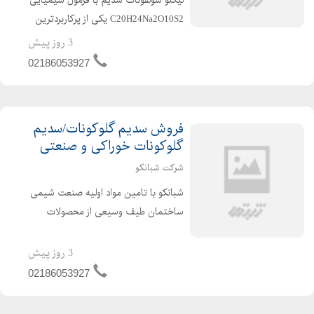
C20H24Na2O10S2 یکی از پرکاربردترین
مواد در صنعت شیمی ساختمان است و
3 روز پیش
یکی از مهم ترین کاربردهای آن در تولید
02186053927
روان کننده های بتن می باشد. جهت
دریافت اطلاعات از لیگن...
فروش سدیم گلوکونات/سدیم
گلوکونات خوراکی و صنعتی
شرکت شبانکو
شبانکو با تامین مواد اولیه صنعت شیمی
ساختمان طیف وسیعی از محصولات
شیمیایی بتن از جمله سدیم
گلوکونات،کربوکسیلات،نفتالین،ملامین،اسید
3 روز پیش
اکریلیک،لیگنو سولفونات،مونومر
02186053927
کربوکسیلات،پلی کربوکسیلات،پلی
نفتالی...