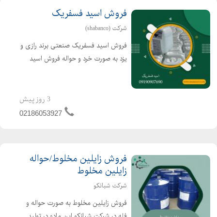
فروش اسید فسفریک
شرکت (shabanco)
فروش اسید فسفریک صنعتی برند رازی و
یزد به صورت خرد و حواله فروش اسید
فسفریک خوراکی 85 درصد چینی به
صورت گالن و مخزن برای اطلاع از قیمت
و موجودی بار با شماره های زیر تماس
3 روز پیش
بگیرید: تلفن:02186053927...
02186053927
فروش زایلین مخلوط/حواله
زایلین مخلوط
شرکت شبانکو
فروش زایلین مخلوط به صورت حواله و
فله در شرکت شبانکو این ماده در تولید