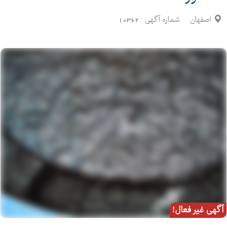
اصفهان
شماره آگهی :
10362
آگهی غیر فعال!