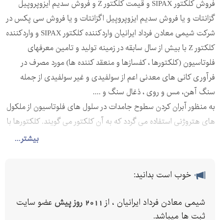
فروش کلکتور SIPAX و قیمت کلکتور Z و فروش سدیم ایزوپروپیل
گزانتات و یا فروش سدیم ایزوپروپیل اگزانتات و یا فروش سی پکس در
شرکت شیمی معادن فرداد ایرانیان واردکننده کلکتور SIPAX و واردکننده
کلکتور Z با بیش از سال سابقه در زمینه تولید و تامین معرفهای
فلوتاسیون (کلکتورها ، کفسازها و منعقد کننده ها) مورد مصرف در
فرآوری کانی های معدنی اعم از سولفیدی و غیر سولفیدی از جمله
سنگ آهن، مس و روی ، ذغال سنگ و ....
به منظور آبران کردن سطوح جامدات در سلول های فلوتاسیون از ملکول
های هتروژنی استفاده می گردد که به آن کلکتور می گویند. کلکتورها با
جذب انتخابی روی سطوح جامد سطح هیدرو فیل کانی مطلوب را به
بیشتر...
هیدرو فوب تبدیل می کند. تحت این شرایط ذرات به راحتی فلوته می
گردد. پرکاربرد ترین کلکتور در صنایع معدنی گزنتات ها هستند. این
خوب است بدانید:
کلکتور قابلیت خوبی جهت فلوته کردن کانی های سولفیدی دارد.
گزنتات در فلوتاسیون اغلب کانی های سولفیدی از قبیل کالکو پیریت،
شیمی معادن فرداد ایرانیان ، از
2011 روز پیش
عضو سایت
گالن، اسفالریت و همچنین سولفور زدایی از کنسانتره آهن موثر عمل
ثبت ها میباشد.