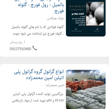
بالمیل - رول فورج - گلوله
فورج
بلوک هبلکس
گلوله فولادی که با نام های گلوله بالمیل
، گلوله فورج نیز شناخته می شود جهت
خردایش و آسیاب سنگ های معدنی
1 روز پیش
مانند سنگ آهن و... مورد استفاده قرار می
09127910460
گیرد.کاربرد گلوله های فولادی در صنایع
مختلف بسیار اس...
انواع گرانول گروه گرانول پلی
اتیلن امین محمدزاده
امین محمدزاده
.بزرگترین تولید کننده گرانول پلی اتیلن
PE100 و p80 تهیه شده از مواد بازیافتی
و نو مرغوب و درجه یک با ماشین آلات