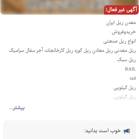
آگهی غیر فعال!
معدن ریل ایران
خریدوفروش
انواع ریل صنعتی
ریل معدنی ریل معادن ریل کوره ریل کارخانجات آجر سفال سرامیک
ریل سبک
RAIL
rail
ریل کیلویی
ریل کیلویی
ریل کیلویی
بیشتر...
و انواع ریل های جرثقیلی
در تمام تیپ
خوب است بدانید:
به دلخواه شما