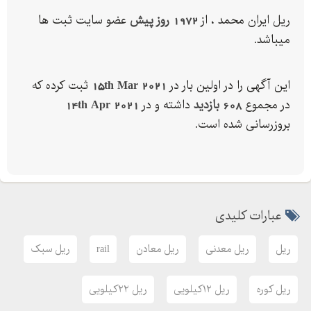
عمده و خرده
ریل ایران محمد ، از
1972 روز پیش
عضو سایت ثبت ها
((( نو و درحدنو )))
میباشد.
جهت خرید یا مشاوره تماس حاصل فرمایید.
این آگهی را در اولین بار در
15th Mar 2021
ثبت کرده که
در مجموع
608 بازدید
داشته و در
14th Apr 2021
بروزرسانی شده است.
عبارات کلیدی
ریل
ریل معدنی
ریل معادن
rail
ریل سبک
ریل کوره
ریل ۱۲کیلویی
ریل ۲۲کیلویی