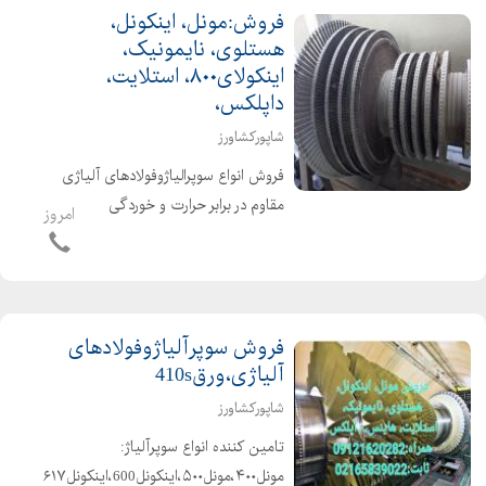
فروش:مونل، اینکونل،
هستلوی، نایمونیک،
اینکولای۸۰۰، استلایت،
داپلکس،
شاپورکشاورز
فروش انواع سوپرالیاژوفولادهای آلیاژی
مقاوم در برابر حرارت و خوردگی
امروز
مورداستفاده در صنایع نفت، گاز،
پتروشیمی، دریایی، هوافضا، و...ازقبیل
مونل۴۰۰، مونل۵۰۰، اینکونل۶۰۰،
اینکونل۶۱۷، اینکونل۶۲۵، اینکونل۷...
فروش سوپرآلیاژوفولادهای
آلیاژی،ورق410s
شاپورکشاورز
تامین کننده انواع سوپرآلیاژ: