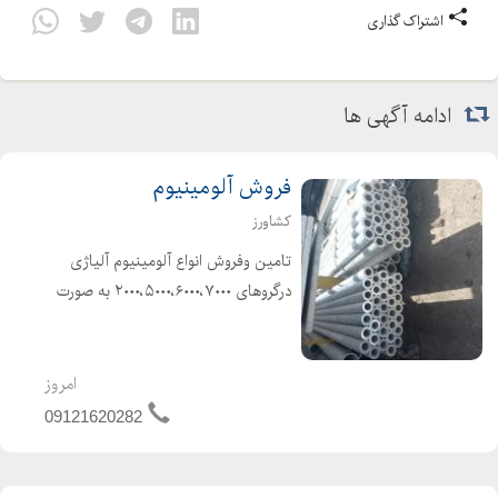
اشتراک گذاری
ادامه آگهی ها
فروش آلومینیوم
کشاورز
تامین وفروش انواع آلومینیوم آلیاژی
درگروهای ۲۰۰۰،۵۰۰۰،۶۰۰۰،۷۰۰۰ به صورت
ورق، میلگرد ،چهارپهلو، لوله،...
امروز
09121620282