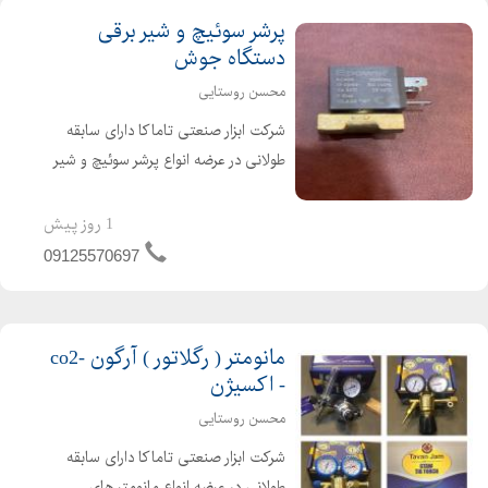
پرشر سوئیچ و شیر برقی
دستگاه جوش
محسن روستایی
شرکت ابزار صنعتی تاماکا دارای سابقه
طولانی در عرضه انواع پرشر سوئیچ و شیر
برقی 42 ولت و 24 ولت دستگاه جوش
Co2 برندهای گام الکتریک ، صبا الکتریک
1 روز پیش
، اورین الکتریک و راد الکتریک
09125570697
مانومتر ( رگلاتور ) آرگون -co2
- اکسیژن
محسن روستایی
شرکت ابزار صنعتی تاماکا دارای سابقه
طولانی در عرضه انواع مانومتر های