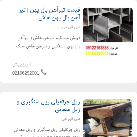
قیمت تیرآهن بال پهن | تیر
آهن بال پهن هاش
علی قهوجی
فروش مستقیم تیراهن هاش ( تیرآهن
بال پهن ) سنگین و تیراهن هاش سبک
اروپایی & HEA & HEB ) , در انواع
سایزها با گواهینامه کیفیت ( سرتیفیکیت
1 روز پیش
هاش ) محصول کشور کره 09122153888_
02166292001
02166292001
ریل جرثقیلی ریل سنگبری و
ریل معدنی
علی قهوجی
ریل جرثقیلی ریل سنگبری و ریل معدنی