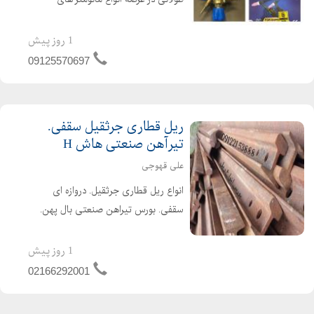
صنعتی در گازهای اکسیژن co2,آرگون ،
نیتروژن ، آمونیاک ، اسیتلن با خروجی
1 روز پیش
های متغیر برای استفاده در تمام کارهای
09125570697
صنعتی
ریل قطاری جرثقیل سقفی.
تیرآهن صنعتی هاش H
علی قهوجی
انواع ریل قطاری جرثقیل. دروازه ای
سقفی. بورس تیراهن صنعتی بال پهن.
هاش H نو و استوک شاداباد بازار اهن
تلفن همراه : 09122153888 تلفن ثابت :
1 روز پیش
02166292001 نام و نام خانوادگی علی
02166292001
قهوجی نام واح...